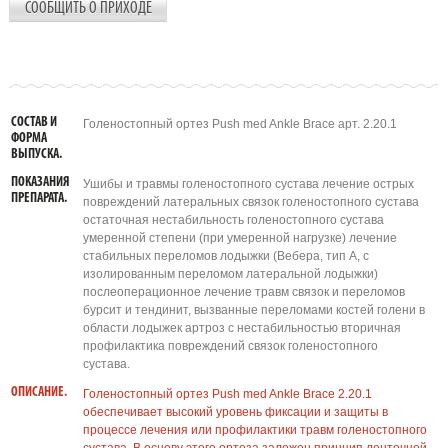
СООБЩИТЬ О ПРИХОДЕ
СОСТАВ И
Голеностопный ортез Push med Ankle Brace арт. 2.20.1
ФОРМА
ВЫПУСКА.
ПОКАЗАНИЯ
Ушибы и травмы голеностопного сустава лечение острых
ПРЕПАРАТА.
повреждений латеральных связок голеностопного сустава
остаточная нестабильность голеностопного сустава
умеренной степени (при умеренной нагрузке) лечение
стабильных переломов лодыжки (Вебера, тип А, с
изолированным переломом латеральной лодыжки)
послеоперационное лечение травм связок и переломов
бурсит и тендинит, вызванные переломами костей голени в
области лодыжек артроз с нестабильностью вторичная
профилактика повреждений связок голеностопного
сустава.
ОПИСАНИЕ.
Голеностопный ортез Push med Ankle Brace 2.20.1
обеспечивает высокий уровень фиксации и защиты в
процессе лечения или профилактики травм голеностопного