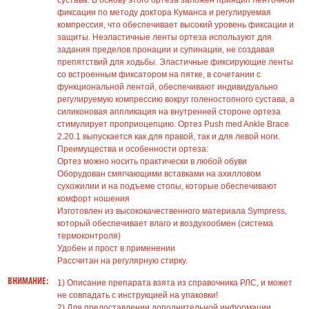
сустава. В основу этого ортеза заложен принцип ленточной
фиксации по методу доктора Куманса и регулируемая
компрессия, что обеспечивает высокий уровень фиксации и
защиты. Неэластичные ленты ортеза используют для
задания пределов пронации и супинации, не создавая
препятствий для ходьбы. Эластичные фиксирующие ленты
со встроенным фиксатором на пятке, в сочетании с
функциональной лентой, обеспечивают индивидуально
регулируемую компрессию вокруг голеностопного сустава, а
силиконовая аппликация на внутренней стороне ортеза
стимулирует проприоцепцию. Ортез Push med Ankle Brace
2.20.1 выпускается как для правой, так и для левой ноги.
Преимущества и особенности ортеза:
Ортез можно носить практически в любой обуви
Оборудован смягчающими вставками на ахилловом
сухожилии и на подъеме стопы, которые обеспечивают
комфорт ношения
Изготовлен из высококачественного материала Sympress,
который обеспечивает влаго и воздухообмен (система
термоконтроля)
Удобен и прост в применении
Рассчитан на регулярную стирку.
ВНИМАНИЕ:
1) Описание препарата взята из справочника РЛС, и может
не совпадать с инструкцией на упаковки!
2) Для предоставлении дополнительной информации