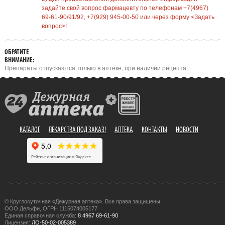
задайте свой вопрос фармацевту по телефонам +7(4967)
69-61-90/91/92, +7(929) 945-00-50 или через форму <Задать
вопрос>!
ОБРАТИТЕ
ВНИМАНИЕ:
Препараты отпускаются только в аптеке, при наличии рецепта.
КАТАЛОГ
ЛЕКАРСТВА ПОД ЗАКАЗ!
АПТЕКА
КОНТАКТЫ
НОВОСТИ
© Круглосуточная «Дежурная аптека». Все права защищены.
ООО Дельфи, ОГРН 1115074005177
Единая справочная служба:
8 4967 69-61-90
Лицензия:
ЛО-50-02-005389