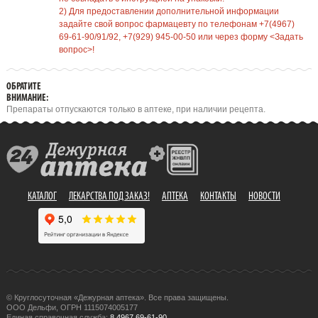
2) Для предоставлении дополнительной информации
задайте свой вопрос фармацевту по телефонам +7(4967)
69-61-90/91/92, +7(929) 945-00-50 или через форму <Задать
вопрос>!
ОБРАТИТЕ
ВНИМАНИЕ:
Препараты отпускаются только в аптеке, при наличии рецепта.
КАТАЛОГ
ЛЕКАРСТВА ПОД ЗАКАЗ!
АПТЕКА
КОНТАКТЫ
НОВОСТИ
© Круглосуточная «Дежурная аптека». Все права защищены.
ООО Дельфи, ОГРН 1115074005177
Единая справочная служба:
8 4967 69-61-90