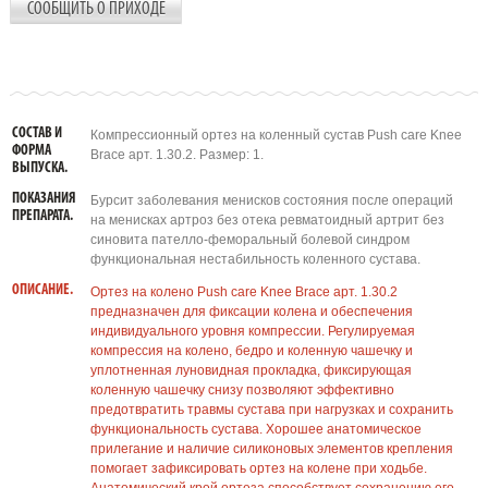
СООБЩИТЬ О ПРИХОДЕ
СОСТАВ И
Компрессионный ортез на коленный сустав Push care Knee
ФОРМА
Brace арт. 1.30.2. Размер: 1.
ВЫПУСКА.
ПОКАЗАНИЯ
Бурсит заболевания менисков состояния после операций
ПРЕПАРАТА.
на менисках артроз без отека ревматоидный артрит без
синовита пателло-феморальный болевой синдром
функциональная нестабильность коленного сустава.
ОПИСАНИЕ.
Ортез на колено Push care Knee Brace арт. 1.30.2
предназначен для фиксации колена и обеспечения
индивидуального уровня компрессии. Регулируемая
компрессия на колено, бедро и коленную чашечку и
уплотненная луновидная прокладка, фиксирующая
коленную чашечку снизу позволяют эффективно
предотвратить травмы сустава при нагрузках и сохранить
функциональность сустава. Хорошее анатомическое
прилегание и наличие силиконовых элементов крепления
помогает зафиксировать ортез на колене при ходьбе.