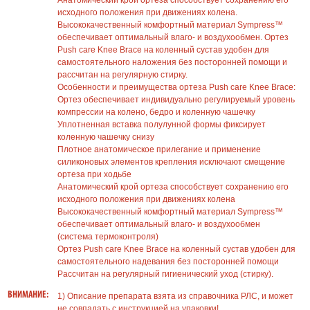
Анатомический крой ортеза способствует сохранению его
исходного положения при движениях колена.
Высококачественный комфортный материал Sympress™
обеспечивает оптимальный влаго- и воздухообмен. Ортез
Push care Knee Brace на коленный сустав удобен для
самостоятельного наложения без посторонней помощи и
рассчитан на регулярную стирку.
Особенности и преимущества ортеза Push care Knee Brace:
Ортез обеспечивает индивидуально регулируемый уровень
компрессии на колено, бедро и коленную чашечку
Уплотненная вставка полулунной формы фиксирует
коленную чашечку снизу
Плотное анатомическое прилегание и применение
силиконовых элементов крепления исключают смещение
ортеза при ходьбе
Анатомический крой ортеза способствует сохранению его
исходного положения при движениях колена
Высококачественный комфортный материал Sympress™
обеспечивает оптимальный влаго- и воздухообмен
(система термоконтроля)
Ортез Push care Knee Brace на коленный сустав удобен для
самостоятельного надевания без посторонней помощи
Рассчитан на регулярный гигиенический уход (стирку).
ВНИМАНИЕ:
1) Описание препарата взята из справочника РЛС, и может
не совпадать с инструкцией на упаковки!