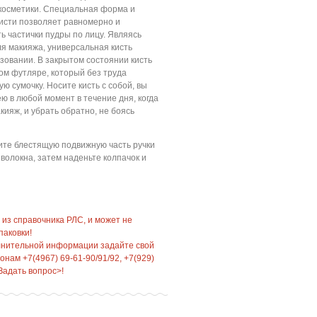
 косметики. Специальная форма и
исти позволяет равномерно и
ь частички пудры по лицу. Являясь
я макияжа, универсальная кисть
зовании. В закрытом состоянии кисть
ом футляре, который без труда
ю сумочку. Носите кисть с собой, вы
ею в любой момент в течение дня, когда
ияж, и убрать обратно, не боясь
ите блестящую подвижную часть ручки
 волокна, затем наденьте колпачок и
 из справочника РЛС, и может не
паковки!
лнительной информации задайте свой
нам +7(4967) 69-61-90/91/92, +7(929)
Задать вопрос>!