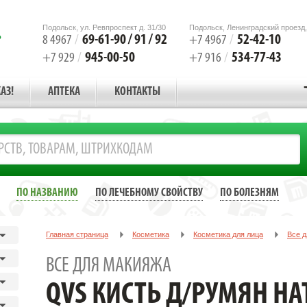
Подольск, ул. Ревпроспект д. 31/30
Подольск, Ленинградский проезд,
69-61-90 / 91 / 92
52-42-10
8 4967
/
+7 4967
/
945-00-50
534-77-43
+7 929
/
+7 916
/
АЗ!
АПТЕКА
КОНТАКТЫ
ПО НАЗВАНИЮ
ПО ЛЕЧЕБНОМУ СВОЙСТВУ
ПО БОЛЕЗНЯМ
Главная страница
Косметика
Косметика для лица
Все д
QVS КИСТЬ Д/РУМЯН НАТУР. /АРТ.10-1094/
ВСЕ ДЛЯ МАКИЯЖА
QVS КИСТЬ Д/РУМЯН НАТ