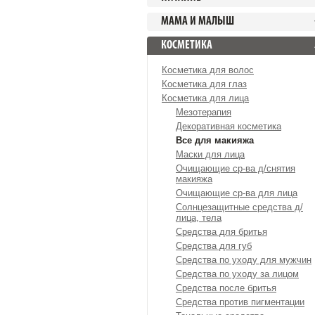
МАМА И МАЛЫШ
КОСМЕТИКА
Косметика для волос
Косметика для глаз
Косметика для лица
Мезотерапия
Декоративная косметика
Все для макияжа
Маски для лица
Очищающие ср-ва д/снятия
макияжа
Очищающие ср-ва для лица
Солнцезащитные средства д/
лица, тела
Средства для бритья
Средства для губ
Средства по уходу для мужчин
Средства по уходу за лицом
Средства после бритья
Средства против пигментации