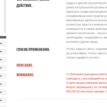
пудры и другой рассыпчатой
ДЕЙСТВИЕ.
длина натуральной щетины к
идеально гладко распределит
незаменимым аксессуаром дл
максимально удобна в исполь
полностью скрыта в компактн
помещается в самую маленьку
сможете воспользов- - аться 
необходимо «подправить» мак
испачкать другие вещи.
Чтобы закрыть кисть, подним
СПОСОБ ПРИМЕНЕНИЯ.
до упора вверх, чтобы скрыть
слегка надавите на него.
ОПИСАНИЕ.
1) Описание препарата взята
ВНИМАНИЕ:
совпадать с инструкцией на у
2) Для предоставлении допо
вопрос фармацевту по телефо
945-00-50 или через форму <