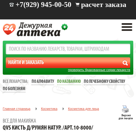
+7(929) 945-00-50
расчет заказа
проверить бракованные серии лекарств
ВСЕ ЛЕКАРСТВА:
ПО АЛФАВИТУ
ПО НАЗВАНИЮ
ПО ЛЕЧЕБНОМУ СВОЙСТВУ
ПО БОЛЕЗНЯМ
Главная страница
Косметика
Косметика для лица
Все для макияжа
ВСЕ ДЛЯ МАКИЯЖА
QVS КИСТЬ Д/РУМЯН НАТУР. /АРТ.10-8000/
QVS КИСТЬ Д/РУМЯН НАТУР. /АРТ.10-8000/