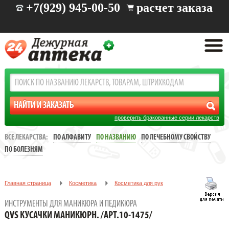
+7(929) 945-00-50
расчет заказа
проверить бракованные серии лекарств
ВСЕ ЛЕКАРСТВА:
ПО АЛФАВИТУ
ПО НАЗВАНИЮ
ПО ЛЕЧЕБНОМУ СВОЙСТВУ
ПО БОЛЕЗНЯМ
Главная страница
Косметика
Косметика для рук
Инструменты для маникюра и педикюра
ИНСТРУМЕНТЫ ДЛЯ МАНИКЮРА И ПЕДИКЮРА
QVS КУСАЧКИ МАНИКЮРН. /АРТ.10-1475/
QVS КУСАЧКИ МАНИКЮРН. /АРТ.10-1475/