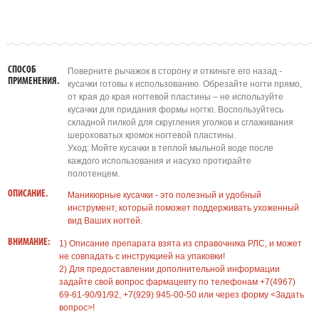
СПОСОБ
Поверните рычажок в сторону и откиньте его назад -
ПРИМЕНЕНИЯ.
кусачки готовы к использованию. Обрезайте ногти прямо,
от края до края ногтевой пластины – не используйте
кусачки для придания формы ногтю. Воспользуйтесь
складной пилкой для скругления уголков и сглаживания
шероховатых кромок ногтевой пластины.
Уход: Мойте кусачки в теплой мыльной воде после
каждого использования и насухо протирайте
полотенцем.
ОПИСАНИЕ.
Маникюрные кусачки - это полезный и удобный
инструмент, который поможет поддерживать ухоженный
вид Ваших ногтей.
ВНИМАНИЕ:
1) Описание препарата взята из справочника РЛС, и может
не совпадать с инструкцией на упаковки!
2) Для предоставлении дополнительной информации
задайте свой вопрос фармацевту по телефонам +7(4967)
69-61-90/91/92, +7(929) 945-00-50 или через форму <Задать
вопрос>!