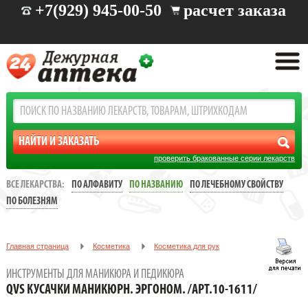
+7(929) 945-00-50
расчет заказа
проверить бракованные серии лекарств
ВСЕ ЛЕКАРСТВА:
ПО АЛФАВИТУ
ПО НАЗВАНИЮ
ПО ЛЕЧЕБНОМУ СВОЙСТВУ
ПО БОЛЕЗНЯМ
Главная страница
Косметика
Косметика для рук
Инструменты для маникюра и педикюра
ИНСТРУМЕНТЫ ДЛЯ МАНИКЮРА И ПЕДИКЮРА
QVS КУСАЧКИ МАНИКЮРН. ЭРГОНОМ. /АРТ.10-1611/
QVS КУСАЧКИ МАНИКЮРН. ЭРГОНОМ. /АРТ.10-1611/