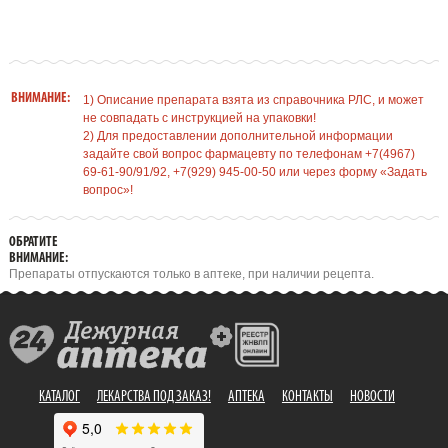
ВНИМАНИЕ:
1) Описание препарата взята из справочника РЛС, и может
не совпадать с инструкцией на упаковки!
2) Для предоставлении дополнительной информации
задайте свой вопрос фармацевту по телефонам +7(4967)
69-61-90/91/92, +7(929) 945-00-50 или через форму «Задать
вопрос»!
ОБРАТИТЕ
ВНИМАНИЕ:
Препараты отпускаются только в аптеке, при наличии рецепта.
КАТАЛОГ
ЛЕКАРСТВА ПОД ЗАКАЗ!
АПТЕКА
КОНТАКТЫ
НОВОСТИ