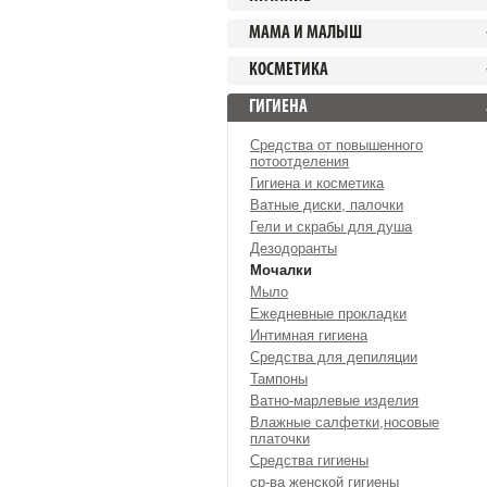
МАМА И МАЛЫШ
КОСМЕТИКА
ГИГИЕНА
Средства от повышенного
потоотделения
Гигиена и косметика
Ватные диски, палочки
Гели и скрабы для душа
Дезодоранты
Мочалки
Мыло
Ежедневные прокладки
Интимная гигиена
Средства для депиляции
Тампоны
Ватно-марлевые изделия
Влажные салфетки,носовые
платочки
Средства гигиены
ср-ва женской гигиены