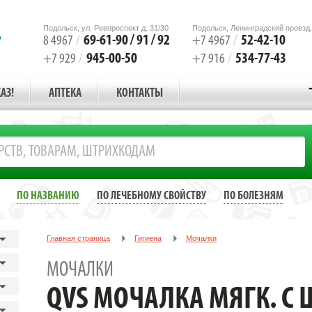
Подольск, ул. Ревпроспект д. 31/30
Подольск, Ленинградский проезд,
69-61-90 / 91 / 92
52-42-10
8 4967
/
+7 4967
/
945-00-50
534-77-43
+7 929
/
+7 916
/
АЗ!
АПТЕКА
КОНТАКТЫ
ПО НАЗВАНИЮ
ПО ЛЕЧЕБНОМУ СВОЙСТВУ
ПО БОЛЕЗНЯМ
Главная страница
Гигиена
Мочалки
QVS МОЧАЛКА МЯГК. С ШНУРОМ РОЗ. /АРТ.10-2190/
МОЧАЛКИ
QVS МОЧАЛКА МЯГК. С 