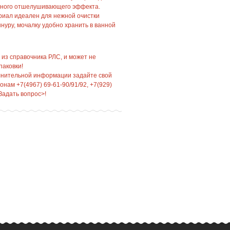
асного отшелушивающего эффекта.
иал идеален для нежной очистки
нуру, мочалку удобно хранить в ванной
 из справочника РЛС, и может не
паковки!
лнительной информации задайте свой
нам +7(4967) 69-61-90/91/92, +7(929)
Задать вопрос>!