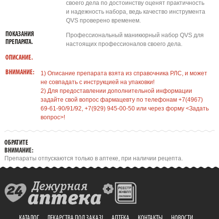
своего дела по достоинству оценят практичность
и надежность набора, ведь качество инструмента
QVS проверено временем.
ПОКАЗАНИЯ
Профессиональный маникюрный набор QVS для
ПРЕПАРАТА.
настоящих профессионалов своего дела.
ОПИСАНИЕ.
ВНИМАНИЕ:
1) Описание препарата взята из справочника РЛС, и может
не совпадать с инструкцией на упаковки!
2) Для предоставлении дополнительной информации
задайте свой вопрос фармацевту по телефонам +7(4967)
69-61-90/91/92, +7(929) 945-00-50 или через форму <Задать
вопрос>!
ОБРАТИТЕ
ВНИМАНИЕ:
Препараты отпускаются только в аптеке, при наличии рецепта.
КАТАЛОГ
ЛЕКАРСТВА ПОД ЗАКАЗ!
АПТЕКА
КОНТАКТЫ
НОВОСТИ