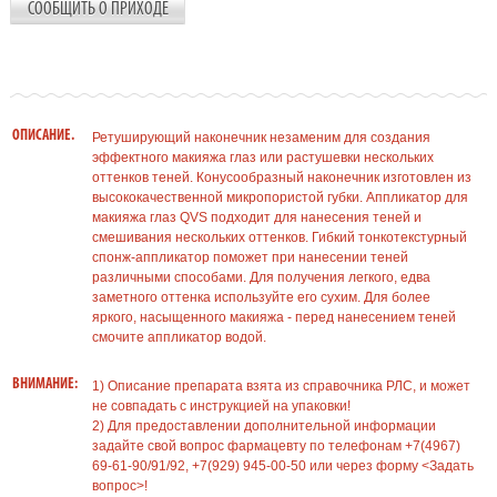
СООБЩИТЬ О ПРИХОДЕ
ОПИСАНИЕ.
Ретуширующий наконечник незаменим для создания
эффектного макияжа глаз или растушевки нескольких
оттенков теней. Конусообразный наконечник изготовлен из
высококачественной микропористой губки. Аппликатор для
макияжа глаз QVS подходит для нанесения теней и
смешивания нескольких оттенков. Гибкий тонкотекстурный
спонж-аппликатор поможет при нанесении теней
различными способами. Для получения легкого, едва
заметного оттенка используйте его сухим. Для более
яркого, насыщенного макияжа - перед нанесением теней
смочите аппликатор водой.
ВНИМАНИЕ:
1) Описание препарата взята из справочника РЛС, и может
не совпадать с инструкцией на упаковки!
2) Для предоставлении дополнительной информации
задайте свой вопрос фармацевту по телефонам +7(4967)
69-61-90/91/92, +7(929) 945-00-50 или через форму <Задать
вопрос>!