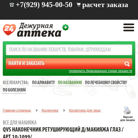
+7(929) 945-00-50
расчет заказа
проверить бракованные серии лекарств
ВСЕ ЛЕКАРСТВА:
ПО АЛФАВИТУ
ПО НАЗВАНИЮ
ПО ЛЕЧЕБНОМУ СВОЙСТВУ
ПО БОЛЕЗНЯМ
Главная страница
Косметика
Косметика для лица
Все для макияжа
ВСЕ ДЛЯ МАКИЯЖА
QVS НАКОНЕЧНИК РЕТУШИРУЮЩИЙ Д/МАКИЯЖА ГЛАЗ /АРТ.10-
QVS НАКОНЕЧНИК РЕТУШИРУЮЩИЙ Д/МАКИЯЖА ГЛАЗ /
1099/
АРТ.10-1099/