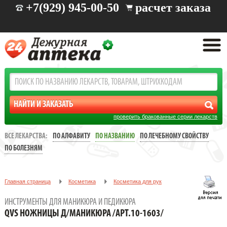
+7(929) 945-00-50
расчет заказа
проверить бракованные серии лекарств
ВСЕ ЛЕКАРСТВА:
ПО АЛФАВИТУ
ПО НАЗВАНИЮ
ПО ЛЕЧЕБНОМУ СВОЙСТВУ
ПО БОЛЕЗНЯМ
Главная страница
Косметика
Косметика для рук
Инструменты для маникюра и педикюра
ИНСТРУМЕНТЫ ДЛЯ МАНИКЮРА И ПЕДИКЮРА
QVS НОЖНИЦЫ Д/МАНИКЮРА /АРТ.10-1603/
QVS НОЖНИЦЫ Д/МАНИКЮРА /АРТ.10-1603/