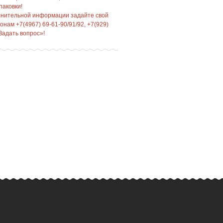
паковки!
лнительной информации задайте свой
нам +7(4967) 69-61-90/91/92, +7(929)
Задать вопрос»!