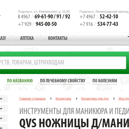
Подольск, ул. Ревпроспект д. 31/30
Подольск, Ленинградский проезд,
69-61-90 / 91 / 92
52-42-10
8 4967
/
+7 4967
/
945-00-50
534-77-43
+7 929
/
+7 916
/
АЗ!
АПТЕКА
КОНТАКТЫ
ПО НАЗВАНИЮ
ПО ЛЕЧЕБНОМУ СВОЙСТВУ
ПО БОЛЕЗНЯМ
Главная страница
Косметика
Косметика для рук
Инстру
QVS НОЖНИЦЫ Д/МАНИКЮРА ЧЕРН. /АРТ.10-1605/
ИНСТРУМЕНТЫ ДЛЯ МАНИКЮРА И ПЕД
QVS НОЖНИЦЫ Д/МАНИК