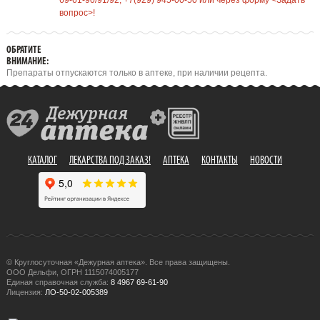
69-61-90/91/92, +7(929) 945-00-50 или через форму <Задать
вопрос>!
ОБРАТИТЕ
ВНИМАНИЕ:
Препараты отпускаются только в аптеке, при наличии рецепта.
КАТАЛОГ
ЛЕКАРСТВА ПОД ЗАКАЗ!
АПТЕКА
КОНТАКТЫ
НОВОСТИ
© Круглосуточная «Дежурная аптека». Все права защищены.
ООО Дельфи, ОГРН 1115074005177
Единая справочная служба:
8 4967 69-61-90
Лицензия:
ЛО-50-02-005389