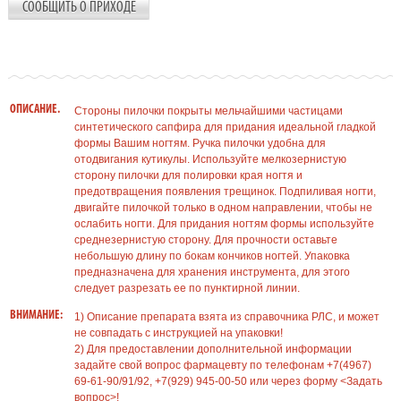
СООБЩИТЬ О ПРИХОДЕ
ОПИСАНИЕ.
Стороны пилочки покрыты мельчайшими частицами
синтетического сапфира для придания идеальной гладкой
формы Вашим ногтям. Ручка пилочки удобна для
отодвигания кутикулы. Используйте мелкозернистую
сторону пилочки для полировки края ногтя и
предотвращения появления трещинок. Подпиливая ногти,
двигайте пилочкой только в одном направлении, чтобы не
ослабить ногти. Для придания ногтям формы используйте
среднезернистую сторону. Для прочности оставьте
небольшую длину по бокам кончиков ногтей. Упаковка
предназначена для хранения инструмента, для этого
следует разрезать ее по пунктирной линии.
ВНИМАНИЕ:
1) Описание препарата взята из справочника РЛС, и может
не совпадать с инструкцией на упаковки!
2) Для предоставлении дополнительной информации
задайте свой вопрос фармацевту по телефонам +7(4967)
69-61-90/91/92, +7(929) 945-00-50 или через форму <Задать
вопрос>!