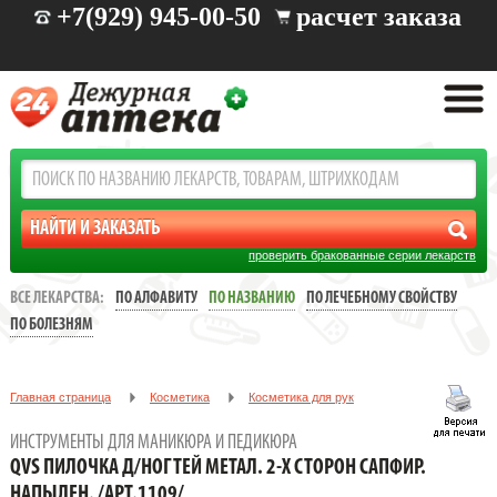
+7(929) 945-00-50
расчет заказа
проверить бракованные серии лекарств
ВСЕ ЛЕКАРСТВА:
ПО АЛФАВИТУ
ПО НАЗВАНИЮ
ПО ЛЕЧЕБНОМУ СВОЙСТВУ
ПО БОЛЕЗНЯМ
Главная страница
Косметика
Косметика для рук
Инструменты для маникюра и педикюра
ИНСТРУМЕНТЫ ДЛЯ МАНИКЮРА И ПЕДИКЮРА
QVS ПИЛОЧКА Д/НОГТЕЙ МЕТАЛ. 2-Х СТОРОН САПФИР.
QVS ПИЛОЧКА Д/НОГТЕЙ МЕТАЛ. 2-Х СТОРОН САПФИР.
НАПЫЛЕН. /АРТ.1109/
НАПЫЛЕН. /АРТ.1109/