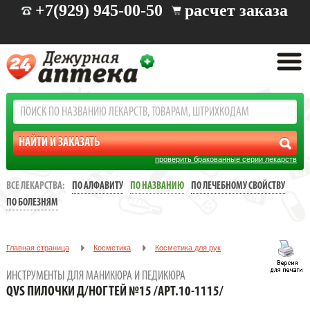
+7(929) 945-00-50
расчет заказа
проверить бракованные серии лекарств
ВСЕ ЛЕКАРСТВА:
ПО АЛФАВИТУ
ПО НАЗВАНИЮ
ПО ЛЕЧЕБНОМУ СВОЙСТВУ
ПО БОЛЕЗНЯМ
Главная страница
Косметика
Косметика для рук
Инструменты для маникюра и педикюра
ИНСТРУМЕНТЫ ДЛЯ МАНИКЮРА И ПЕДИКЮРА
QVS ПИЛОЧКИ Д/НОГТЕЙ №15 /АРТ.10-1115/
QVS ПИЛОЧКИ Д/НОГТЕЙ №15 /АРТ.10-1115/