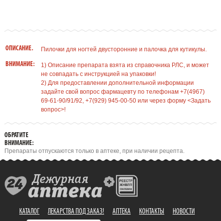
ОПИСАНИЕ.
Пилочки для ногтей двусторонние и палочка для кутикулы.
ВНИМАНИЕ:
1) Описание препарата взята из справочника РЛС, и может
не совпадать с инструкцией на упаковки!
2) Для предоставлении дополнительной информации
задайте свой вопрос фармацевту по телефонам +7(4967)
69-61-90/91/92, +7(929) 945-00-50 или через форму <Задать
вопрос>!
ОБРАТИТЕ
ВНИМАНИЕ:
Препараты отпускаются только в аптеке, при наличии рецепта.
КАТАЛОГ
ЛЕКАРСТВА ПОД ЗАКАЗ!
АПТЕКА
КОНТАКТЫ
НОВОСТИ