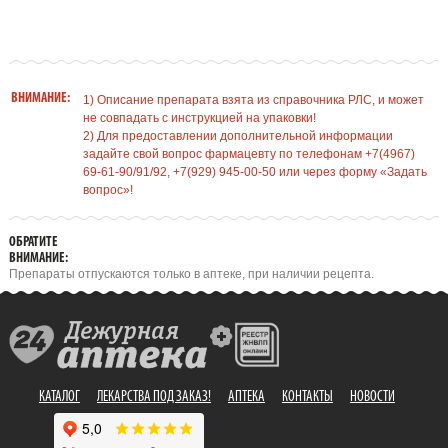
ВНИМАНИЕ:
1) Описание препарата взята из справочника РЛС, и может
не совпадать с инструкцией на упаковки!
2) Для предоставлении дополнительной информации
задайте свой вопрос фармацевту по телефонам +7(4967)
69-61-90/91/92, +7(929) 945-00-50 или через форму «Задать
вопрос»!
ОБРАТИТЕ
ВНИМАНИЕ:
Препараты отпускаются только в аптеке, при наличии рецепта.
КАТАЛОГ
ЛЕКАРСТВА ПОД ЗАКАЗ!
АПТЕКА
КОНТАКТЫ
НОВОСТИ