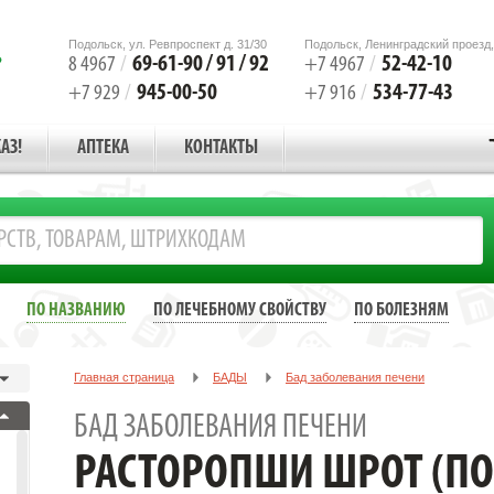
Подольск, ул. Ревпроспект д. 31/30
Подольск, Ленинградский проезд,
69-61-90 / 91 / 92
52-42-10
8 4967
/
+7 4967
/
945-00-50
534-77-43
+7 929
/
+7 916
/
АЗ!
АПТЕКА
КОНТАКТЫ
ПО НАЗВАНИЮ
ПО ЛЕЧЕБНОМУ СВОЙСТВУ
ПО БОЛЕЗНЯМ
Главная страница
БАДЫ
Бад заболевания печени
РАСТОРОПШИ ШРОТ (ПОРОШОК) 100Г. /РЕАЛКАПС/
БАД ЗАБОЛЕВАНИЯ ПЕЧЕНИ
РАСТОРОПШИ ШРОТ (ПО