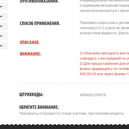
Индивидуальная непереноси
ПРОТИВОПОКАЗАНИЯ.
и кормящим женщинам перед
проконсультироваться с врач
Принимать взрослым и детям 
СПОСОБ ПРИМЕНЕНИЯ.
порошка (3,5 г) в день во вр
количеством жидкости. Длите
ОПИСАНИЕ.
1) Описание препарата взята
ВНИМАНИЕ:
совпадать с инструкцией на у
2) Для предоставлении допо
вопрос фармацевту по телефо
945-00-50 или через форму <
ШТРИХКОДЫ:
4699302105078
ОБРАТИТЕ ВНИМАНИЕ:
Препараты отпускаются только в аптеке, при наличии рецепта.