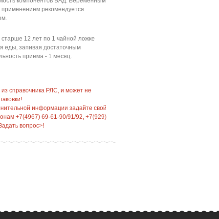
мость компонентов БАД. Беременным
 применением рекомендуется
ом.
старше 12 лет по 1 чайной ложке
емя еды, запивая достаточным
льность приема - 1 месяц.
 из справочника РЛС, и может не
паковки!
лнительной информации задайте свой
нам +7(4967) 69-61-90/91/92, +7(929)
Задать вопрос>!