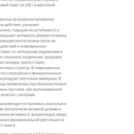
вый пакет по 100 г в картонной
ропши (в основном силибинин)
ое действие: улучшают
ечени, повышая ее устойчивость к
повышают активность ферментативных
нерацию клеток печени после ее
оздействий и инфекционных
ствуют со свободными радикалами в
ее токсичные соединения, прерывая
ия липидов, препятствуют
точных структур. В поврежденных
нтез структурных и функциональных
билизируют клеточные мембраны. В
ша пpименялась пpи болезнях печени
чных пpотоков, пpи желчнокаменной
 колитах с запоpами.
рекомендуется принимать взрослым и
ве биологически активной добавки к
чника витамина К, флавоноидов, макро
чшения функциональной деятельности
о тракта.