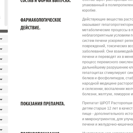
СОСТАВ И ФОРМА ВЫПУСКА.
упакованный в полипропилено
коробке.
я
Действующие вещества расто
ФАРМАКОЛОГИЧЕСКОЕ
оказывают гепатопротекторн
ДЕЙСТВИЕ.
метаболические процессы в п
неблагоприятным условиям 
систем печени ускоряют реге
повреждений, токсических в
заболеваний. Они взаимодей
печени и переводят их в мен
процесс перекисного окислен
дальнейшему разрушению кле
гепатоцитах стимулируют си
белков и фосфолипидов, ста
народной медицине растороп
и селезенки, воспалении жел
болезни, желтухе, гемоppое и
Препатат ШРОТ Расторопши 
ПОКАЗАНИЯ ПРЕПАРАТА.
детям старше 12 лет в качест
пище - дополнительного исто
и микронутриентов, для улу
печени и желудочно-кишечног