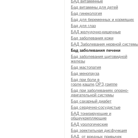
БАД витаминные
Бад витамины для детей
Бад гинекология
Бад для беременных и кормящих
Бад для глаз
БАД желудочно-кишечные
Бад заболевания кожи
БАД Заболевания нервной систем
Бад заболевания печени
Бад заболевания щитовидной
железы
Бад мастопатия
Бад менопауза
Бад при боли в
горле,кашле,ОРЗ,гриппе
Бад при заболеваниях опорно-
двигательной системы
Бад сахарный диабет
Бад сердечно-сосудистые
БАД тонизирующие и
общеукрепляющие
БАД урологические
Бад эректильная дисфункция
БАД, от вредных привычек