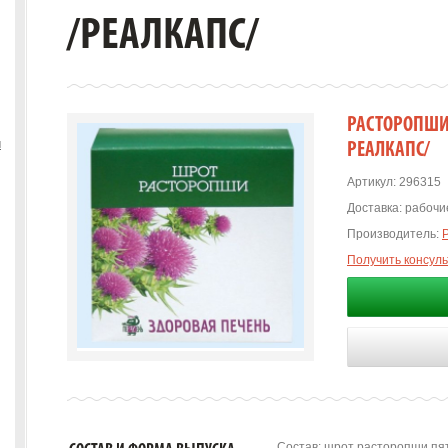
/РЕАЛКАПС/
РАСТОРОПШИ 
ы
РЕАЛКАПС/
Артикул:
296315
Доставка:
рабочие
Производитель:
Получить консул
Состав: шрот расторопши пят