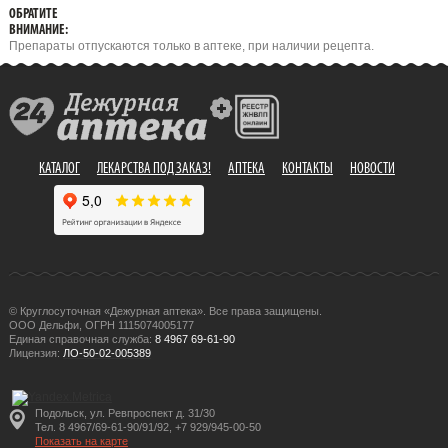
ОБРАТИТЕ
ВНИМАНИЕ:
Препараты отпускаются только в аптеке, при наличии рецепта.
КАТАЛОГ
ЛЕКАРСТВА ПОД ЗАКАЗ!
АПТЕКА
КОНТАКТЫ
НОВОСТИ
© Круглосуточная «Дежурная аптека». Все права защищены.
ООО Дельфи, ОГРН 1115074005177
Единая справочная служба:
8 4967 69-61-90
Лицензия:
ЛО-50-02-005389
Подольск, ул. Ревпроспект д. 31/30
Тел. 8 4967/69-61-90/91/92, +7 929/945-00-50
Показать на карте