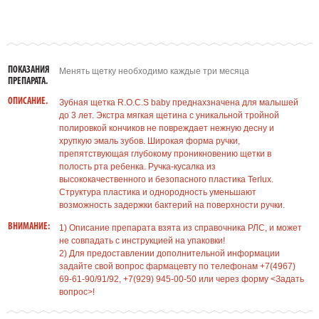
ПОКАЗАНИЯ
Менять щетку необходимо каждые три месяца
ПРЕПАРАТА.
ОПИСАНИЕ.
Зубная щетка R.O.C.S baby преднахзначена для малышей
до 3 лет. Экстра мягкая щетина с уникальной тройной
полировкой кончиков не повреждает нежную десну и
хрупкую эмаль зубов. Широкая форма ручки,
препятствующая глубокому проникновению щетки в
полость рта ребенка. Ручка-кусалка из
высококачественного и безопасного пластика Terlux.
Структура пластика и однородность уменьшают
возможность задержки бактерий на поверхности ручки.
ВНИМАНИЕ:
1) Описание препарата взята из справочника РЛС, и может
не совпадать с инструкцией на упаковки!
2) Для предоставлении дополнительной информации
задайте свой вопрос фармацевту по телефонам +7(4967)
69-61-90/91/92, +7(929) 945-00-50 или через форму <Задать
вопрос>!