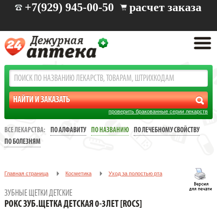
+7(929) 945-00-50
расчет заказа
проверить бракованные серии лекарств
ВСЕ ЛЕКАРСТВА:
ПО АЛФАВИТУ
ПО НАЗВАНИЮ
ПО ЛЕЧЕБНОМУ СВОЙСТВУ
ПО БОЛЕЗНЯМ
Главная страница
Косметика
Уход за полостью рта
Зубные щетки детские
ЗУБНЫЕ ЩЕТКИ ДЕТСКИЕ
РОКС ЗУБ.ЩЕТКА ДЕТСКАЯ 0-3ЛЕТ [ROCS]
РОКС ЗУБ.ЩЕТКА ДЕТСКАЯ 0-3ЛЕТ [ROCS]