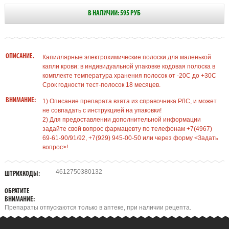
В НАЛИЧИИ: 595 РУБ
ОПИСАНИЕ.
Капиллярные электрохимические полоски для маленькой
капли крови: в индивидуальной упаковке кодовая полоска в
комплекте температура хранения полосок от -20C до +30С
Срок годности тест-полосок 18 месяцев.
ВНИМАНИЕ:
1) Описание препарата взята из справочника РЛС, и может
не совпадать с инструкцией на упаковки!
2) Для предоставлении дополнительной информации
задайте свой вопрос фармацевту по телефонам +7(4967)
69-61-90/91/92, +7(929) 945-00-50 или через форму <Задать
вопрос>!
4612750380132
ШТРИХКОДЫ:
ОБРАТИТЕ
ВНИМАНИЕ:
Препараты отпускаются только в аптеке, при наличии рецепта.