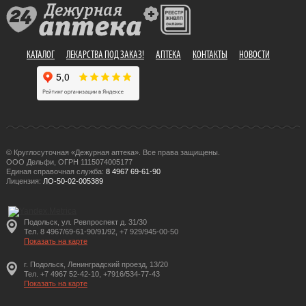
КАТАЛОГ
ЛЕКАРСТВА ПОД ЗАКАЗ!
АПТЕКА
КОНТАКТЫ
НОВОСТИ
© Круглосуточная «Дежурная аптека». Все права защищены.
ООО Дельфи, ОГРН 1115074005177
Единая справочная служба:
8 4967 69-61-90
Лицензия:
ЛО-50-02-005389
Подольск, ул. Ревпроспект д. 31/30
Тел. 8 4967/69-61-90/91/92, +7 929/945-00-50
Показать на карте
г. Подольск, Ленинградский проезд, 13/20
Тел. +7 4967 52-42-10, +7916/534-77-43
Показать на карте