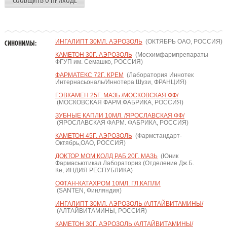
СООБЩИТЬ О ПРИХОДЕ
ИНГАЛИПТ 30МЛ. АЭРОЗОЛЬ
(ОКТЯБРЬ ОАО, РОССИЯ)
СИНОНИМЫ:
КАМЕТОН 30Г. АЭРОЗОЛЬ
(Мосхимфармпрепараты
ФГУП им. Семашко, РОССИЯ)
ФАРМАТЕКС 72Г. КРЕМ
(Лаборатория Иннотек
Интернасьональ/Иннотера Шузи, ФРАНЦИЯ)
ГЭВКАМЕН 25Г. МАЗЬ /МОСКОВСКАЯ ФФ/
(МОСКОВСКАЯ ФАРМ.ФАБРИКА, РОССИЯ)
ЗУБНЫЕ КАПЛИ 10МЛ. /ЯРОСЛАВСКАЯ ФФ/
(ЯРОСЛАВСКАЯ ФАРМ. ФАБРИКА, РОССИЯ)
КАМЕТОН 45Г. АЭРОЗОЛЬ
(Фармстандарт-
Октябрь,ОАО, РОССИЯ)
ДОКТОР МОМ КОЛД РАБ 20Г. МАЗЬ
(Юник
Фармасьютикал Лабораториз (Отделение Дж.Б.
Ке, ИНДИЯ РЕСПУБЛИКА)
ОФТАН-КАТАХРОМ 10МЛ. ГЛ.КАПЛИ
(SANTEN, Финляндия)
ИНГАЛИПТ 30МЛ. АЭРОЗОЛЬ /АЛТАЙВИТАМИНЫ/
(АЛТАЙВИТАМИНЫ, РОССИЯ)
КАМЕТОН 30Г. АЭРОЗОЛЬ /АЛТАЙВИТАМИНЫ/