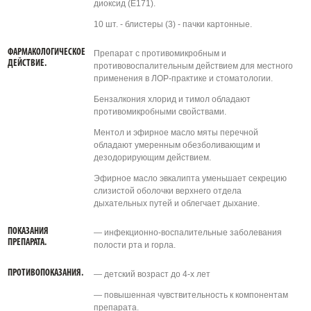
диоксид (Е171).
10 шт. - блистеры (3) - пачки картонные.
ФАРМАКОЛОГИЧЕСКОЕ
Препарат с противомикробным и
ДЕЙСТВИЕ.
противовоспалительным действием для местного
применения в ЛОР-практике и стоматологии.
Бензалкония хлорид и тимол обладают
противомикробными свойствами.
Ментол и эфирное масло мяты перечной
обладают умеренным обезболивающим и
дезодорирующим действием.
Эфирное масло эвкалипта уменьшает секрецию
слизистой оболочки верхнего отдела
дыхательных путей и облегчает дыхание.
ПОКАЗАНИЯ
— инфекционно-воспалительные заболевания
ПРЕПАРАТА.
полости рта и горла.
ПРОТИВОПОКАЗАНИЯ.
— детский возраст до 4-х лет
— повышенная чувствительность к компонентам
препарата.