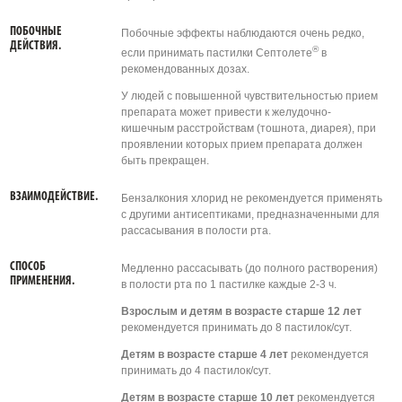
ПОБОЧНЫЕ
Побочные эффекты наблюдаются очень редко,
ДЕЙСТВИЯ.
®
если принимать пастилки Септолете
в
рекомендованных дозах.
У людей с повышенной чувствительностью прием
препарата может привести к желудочно-
кишечным расстройствам (тошнота, диарея), при
проявлении которых прием препарата должен
быть прекращен.
ВЗАИМОДЕЙСТВИЕ.
Бензалкония хлорид не рекомендуется применять
с другими антисептиками, предназначенными для
рассасывания в полости рта.
СПОСОБ
Медленно рассасывать (до полного растворения)
ПРИМЕНЕНИЯ.
в полости рта по 1 пастилке каждые 2-3 ч.
Взрослым и детям в возрасте старше 12 лет
рекомендуется принимать до 8 пастилок/сут.
Детям в возрасте старше 4 лет
рекомендуется
принимать до 4 пастилок/сут.
Детям в возрасте старше 10 лет
рекомендуется