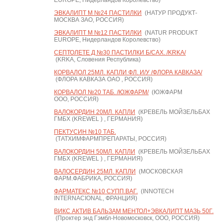
EUROPE, Нидерландов Королевство)
ЭВКАЛИПТ М №24 ПАСТИЛКИ
(НАТУР ПРОДУКТ-
МОСКВА ЗАО, РОССИЯ)
ЭВКАЛИПТ М №12 ПАСТИЛКИ
(NATUR PRODUKT
EUROPE, Нидерландов Королевство)
СЕПТОЛЕТЕ Д №30 ПАСТИЛКИ Б/САХ. /KRKA/
(KRKA, Словения Республика)
КОРВАЛОЛ 25МЛ. КАПЛИ ФЛ. И/У /ФЛОРА КАВКАЗА/
(ФЛОРА КАВКАЗА ОАО , РОССИЯ)
КОРВАЛОЛ №20 ТАБ. /ЮЖФАРМ/
(ЮЖФАРМ
ООО, РОССИЯ)
ВАЛОКОРДИН 20МЛ. КАПЛИ
(КРЕВЕЛЬ МОЙЗЕЛЬБАХ
ГМБХ (KREWEL ) , ГЕРМАНИЯ)
ПЕКТУСИН №10 ТАБ.
(ТАТХИМФАРМПРЕПАРАТЫ, РОССИЯ)
ВАЛОКОРДИН 50МЛ. КАПЛИ
(КРЕВЕЛЬ МОЙЗЕЛЬБАХ
ГМБХ (KREWEL ) , ГЕРМАНИЯ)
ВАЛОСЕРДИН 25МЛ. КАПЛИ
(МОСКОВСКАЯ
ФАРМ.ФАБРИКА, РОССИЯ)
ФАРМАТЕКС №10 СУПП.ВАГ.
(INNOTECH
INTERNACIONAL, ФРАНЦИЯ)
ВИКС АКТИВ БАЛЬЗАМ МЕНТОЛ+ЭВКАЛИПТ МАЗЬ 50Г.
(Проктер энд Гэмбл-Новомосковск, ООО, РОССИЯ)