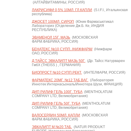
(АЛТАЙВИТАМИНЫ, РОССИЯ)
ЛАКРИСИФИ 0,5% 10МЛ. ГЛ.КАПЛИ
(S.I.F.I., Итальянская
республика)
ДЖОСЕТ 100МЛ. СИРОП
(Юник Фармасьютикал
Лабораториз (Отделение Дж.Б. Ке, ИНДИЯ
РЕСПУБЛИКА)
ЭВАМЕНОЛ 15Г. МАЗЬ
(МОСКОВСКАЯ
ФАРМ.ФАБРИКА, РОССИЯ)
БЕНАТЕКС №10 СУПП. /НИЖФАРМ/
(Нижфарм
ОАО, РОССИЯ)
Д.ТАЙСС ЭВКАЛИПТ МАЗЬ 50Г.
(Др. Тайсс Натурварен
ГмбХ (THEISS ) , ГЕРМАНИЯ)
БИОПРОСТ №10 СУПП.РЕКТ.
(ИНТЕЛФАРМ, РОССИЯ)
ФАРМАТЕКС 20МГ. №12 ТАБ.ВАГ.
(Лаборатория
Иннотек Интернасьональ/Иннотера Шузи, ФРАНЦИЯ)
ДИП РИЛИФ ГЕЛЬ 100Г. ТУБА
(MENTHOLATUM
COMPANY LTD, Великобритания)
ДИП РИЛИФ ГЕЛЬ 50Г. ТУБА
(MENTHOLATUM
COMPANY LTD, Великобритания)
ВАЛОСЕРДИН 50МЛ. КАПЛИ
(МОСКОВСКАЯ
ФАРМ.ФАБРИКА, РОССИЯ)
ЭВКАЛИПТ М №20 ТАБ.
(NATUR PRODUKT