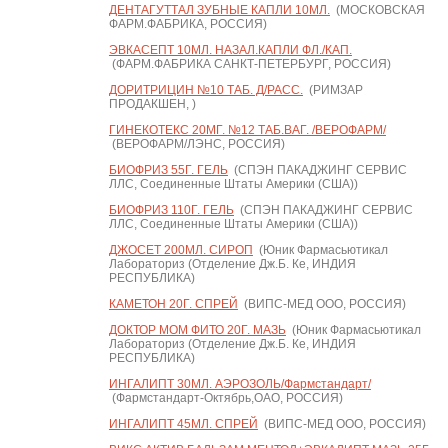
ДЕНТАГУТТАЛ ЗУБНЫЕ КАПЛИ 10МЛ.
(МОСКОВСКАЯ
ФАРМ.ФАБРИКА, РОССИЯ)
ЭВКАСЕПТ 10МЛ. НАЗАЛ.КАПЛИ ФЛ./КАП.
(ФАРМ.ФАБРИКА САНКТ-ПЕТЕРБУРГ, РОССИЯ)
ДОРИТРИЦИН №10 ТАБ. Д/РАСС.
(РИМЗАР
ПРОДАКШЕН, )
ГИНЕКОТЕКС 20МГ. №12 ТАБ.ВАГ. /ВЕРОФАРМ/
(ВЕРОФАРМ/ЛЭНС, РОССИЯ)
БИОФРИЗ 55Г. ГЕЛЬ
(СПЭН ПАКАДЖИНГ СЕРВИС
ЛЛС, Соединенные Штаты Америки (США))
БИОФРИЗ 110Г. ГЕЛЬ
(СПЭН ПАКАДЖИНГ СЕРВИС
ЛЛС, Соединенные Штаты Америки (США))
ДЖОСЕТ 200МЛ. СИРОП
(Юник Фармасьютикал
Лабораториз (Отделение Дж.Б. Ке, ИНДИЯ
РЕСПУБЛИКА)
КАМЕТОН 20Г. СПРЕЙ
(ВИПС-МЕД ООО, РОССИЯ)
ДОКТОР МОМ ФИТО 20Г. МАЗЬ
(Юник Фармасьютикал
Лабораториз (Отделение Дж.Б. Ке, ИНДИЯ
РЕСПУБЛИКА)
ИНГАЛИПТ 30МЛ. АЭРОЗОЛЬ/Фармстандарт/
(Фармстандарт-Октябрь,ОАО, РОССИЯ)
ИНГАЛИПТ 45МЛ. СПРЕЙ
(ВИПС-МЕД ООО, РОССИЯ)