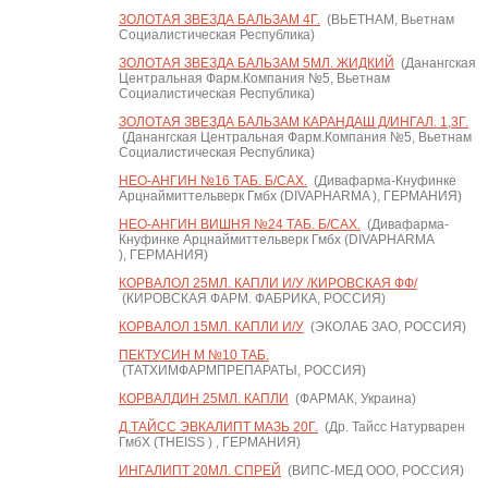
ЗОЛОТАЯ ЗВЕЗДА БАЛЬЗАМ 4Г.
(ВЬЕТНАМ, Вьетнам
Социалистическая Республика)
ЗОЛОТАЯ ЗВЕЗДА БАЛЬЗАМ 5МЛ. ЖИДКИЙ
(Данангская
Центральная Фарм.Компания №5, Вьетнам
Социалистическая Республика)
ЗОЛОТАЯ ЗВЕЗДА БАЛЬЗАМ КАРАНДАШ Д/ИНГАЛ. 1,3Г.
(Данангская Центральная Фарм.Компания №5, Вьетнам
Социалистическая Республика)
НЕО-АНГИН №16 ТАБ. Б/САХ.
(Дивафарма-Кнуфинке
Арцнаймиттельверк Гмбх (DIVAPHARMA ), ГЕРМАНИЯ)
НЕО-АНГИН ВИШНЯ №24 ТАБ. Б/САХ.
(Дивафарма-
Кнуфинке Арцнаймиттельверк Гмбх (DIVAPHARMA
), ГЕРМАНИЯ)
КОРВАЛОЛ 25МЛ. КАПЛИ И/У /КИРОВСКАЯ ФФ/
(КИРОВСКАЯ ФАРМ. ФАБРИКА, РОССИЯ)
КОРВАЛОЛ 15МЛ. КАПЛИ И/У
(ЭКОЛАБ ЗАО, РОССИЯ)
ПЕКТУСИН М №10 ТАБ.
(ТАТХИМФАРМПРЕПАРАТЫ, РОССИЯ)
КОРВАЛДИН 25МЛ. КАПЛИ
(ФАРМАК, Украина)
Д.ТАЙСС ЭВКАЛИПТ МАЗЬ 20Г.
(Др. Тайсс Натурварен
ГмбХ (THEISS ) , ГЕРМАНИЯ)
ИНГАЛИПТ 20МЛ. СПРЕЙ
(ВИПС-МЕД ООО, РОССИЯ)