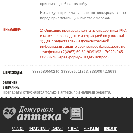
принимать до 6 пастилок/сут.
Не следует принимать пастилки непосредственно
перед приемом пищи и вместе с молоком.
ВНИМАНИЕ:
1) Описание препарата взята из справочника РЛС,
и может не совпадать с инструкцией на упаковки!
2) Для предоставлении дополнительной
информации задайте свой вопрос фармацевту по
телефонам +7(4967) 69-61-90/91/92, +7(929) 945-
00-50 или через форму «Задать вопрос»!
3838989550240, 3838989711863, 8389897118633
ШТРИХКОДЫ:
ОБРАТИТЕ
ВНИМАНИЕ:
Препараты отпускаются только в аптеке, при наличии рецепта.
КАТАЛОГ
ЛЕКАРСТВА ПОД ЗАКАЗ!
АПТЕКА
КОНТАКТЫ
НОВОСТИ