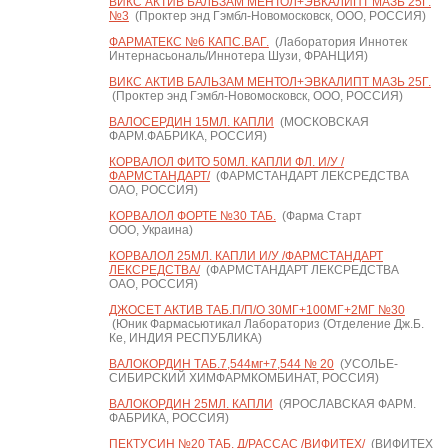
ВИКС АКТИВ БАЛЬЗАМ МЕНТОЛ+ЭВКАЛИПТ МАЗЬ 25Г.
№3
(Проктер энд Гэмбл-Новомосковск, ООО, РОССИЯ)
ФАРМАТЕКС №6 КАПС.ВАГ.
(Лаборатория Иннотек
Интернасьональ/Иннотера Шузи, ФРАНЦИЯ)
ВИКС АКТИВ БАЛЬЗАМ МЕНТОЛ+ЭВКАЛИПТ МАЗЬ 25Г.
(Проктер энд Гэмбл-Новомосковск, ООО, РОССИЯ)
ВАЛОСЕРДИН 15МЛ. КАПЛИ
(МОСКОВСКАЯ
ФАРМ.ФАБРИКА, РОССИЯ)
КОРВАЛОЛ ФИТО 50МЛ. КАПЛИ ФЛ. И/У /
ФАРМСТАНДАРТ/
(ФАРМСТАНДАРТ ЛЕКСРЕДСТВА
ОАО, РОССИЯ)
КОРВАЛОЛ ФОРТЕ №30 ТАБ.
(Фарма Старт
ООО, Украина)
КОРВАЛОЛ 25МЛ. КАПЛИ И/У /ФАРМСТАНДАРТ
ЛЕКСРЕДСТВА/
(ФАРМСТАНДАРТ ЛЕКСРЕДСТВА
ОАО, РОССИЯ)
ДЖОСЕТ АКТИВ ТАБ.П/П/О 30МГ+100МГ+2МГ №30
(Юник Фармасьютикал Лабораториз (Отделение Дж.Б.
Ке, ИНДИЯ РЕСПУБЛИКА)
ВАЛОКОРДИН ТАБ.7,544мг+7,544 № 20
(УСОЛЬЕ-
СИБИРСКИЙ ХИМФАРМКОМБИНАТ, РОССИЯ)
ВАЛОКОРДИН 25МЛ. КАПЛИ
(ЯРОСЛАВСКАЯ ФАРМ.
ФАБРИКА, РОССИЯ)
ПЕКТУСИН №20 ТАБ. Д/РАССАС /ВИФИТЕХ/
(ВИФИТЕХ