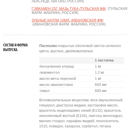
ЛЕКСРЕДСТВА ОАО, РОССИЯ)
ГЭВКАМЕН 25Г. МАЗЬ ТУБА /ТУЛЬСКАЯ ФФ/
(ТУЛЬСКАЯ
ФАРМ. ФАБРИКА, РОССИЯ)
ЗУБНЫЕ КАПЛИ 10МЛ. /ИВАНОВСКАЯ ФФ/
(ИВАНОВСКАЯ ФАРМ. ФАБРИКА, РОССИЯ)
СОСТАВ И ФОРМА
Пастилки
покрытые оболочкой светло-зеленого
ВЫПУСКА.
цвета, круглые, двояковыпуклые.
1 пастилка
бензалкония хлорид
1 мг
левоментол
1.2 мг
масло мяты перечной
1 мг
масло эвкалиптовое
600 мкг
тимол
600 мкг
Вспомогательные вещества:
воск эмульсионный,
глицерол, декстроза жидкая, касторовое масло,
краситель индигокармин синий (E132), краситель
хинолиновый желтый (Е104), лактозы моногидрат,
магния стеарат, парафин жидкий, пеногаситель
1510, повидон, сахароза, сорбитол, титана