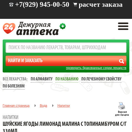
+7(929) 945-00-50
расчет заказа
проверить бракованные серии лекарств
ВСЕ ЛЕКАРСТВА:
ПО АЛФАВИТУ
ПО НАЗВАНИЮ
ПО ЛЕЧЕБНОМУ СВОЙСТВУ
ПО БОЛЕЗНЯМ
Главная страница
Вода
Напитки
ШУЙСКИЕ ЯГОДЫ ЛИМОНАД МАЛИНА С ТОПИНАМБУРОМ С/Г
НАПИТКИ
330МЛ.
ШУЙСКИЕ ЯГОДЫ ЛИМОНАД МАЛИНА С ТОПИНАМБУРОМ С/Г
330МЛ.