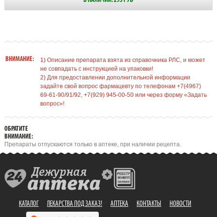
В НАЛИЧИИ: 295 РУБ
ВНИМАНИЕ:
1) Описание препарата взята из справочника РЛС, и может
не совпадать с инструкцией на упаковки!
2) Для предоставлении дополнительной информации
задайте свой вопрос фармацевту по телефонам +7(4967)
69-61-90/91/92, +7(929) 945-00-50 или через форму «Задать
вопрос»!
ОБРАТИТЕ
ВНИМАНИЕ:
Препараты отпускаются только в аптеке, при наличии рецепта.
КАТАЛОГ
ЛЕКАРСТВА ПОД ЗАКАЗ!
АПТЕКА
КОНТАКТЫ
НОВОСТИ