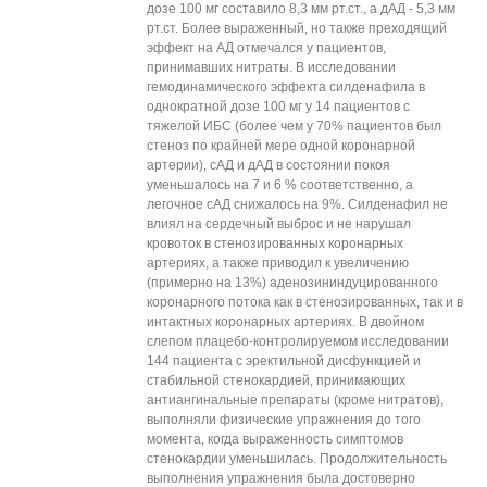
дозе 100 мг составило 8,3 мм рт.ст., а дАД - 5,3 мм
рт.ст. Более выраженный, но также преходящий
эффект на АД отмечался у пациентов,
принимавших нитраты. В исследовании
гемодинамического эффекта силденафила в
однократной дозе 100 мг у 14 пациентов с
тяжелой ИБС (более чем у 70% пациентов был
стеноз по крайней мере одной коронарной
артерии), сАД и дАД в состоянии покоя
уменьшалось на 7 и 6 % соответственно, а
легочное сАД снижалось на 9%. Силденафил не
влиял на сердечный выброс и не нарушал
кровоток в стенозированных коронарных
артериях, а также приводил к увеличению
(примерно на 13%) аденозининдуцированного
коронарного потока как в стенозированных, так и в
интактных коронарных артериях. В двойном
слепом плацебо-контролируемом исследовании
144 пациента с эректильной дисфункцией и
стабильной стенокардией, принимающих
антиангинальные препараты (кроме нитратов),
выполняли физические упражнения до того
момента, когда выраженность симптомов
стенокардии уменьшилась. Продолжительность
выполнения упражнения была достоверно