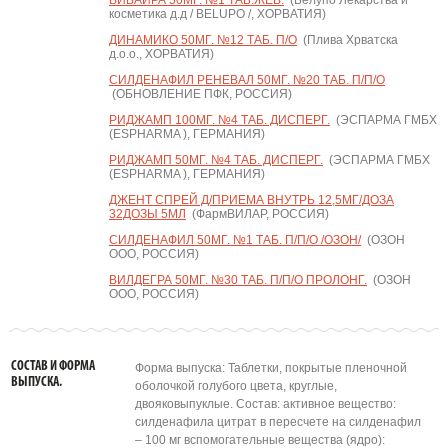
ВИВАЙРА 50МГ. №1 ТАБ.ЖЕВ.
(Белупо Лекарства и
косметика д.д / BELUPO /, ХОРВАТИЯ)
ДИНАМИКО 50МГ. №12 ТАБ. П/О
(Плива Хрватска
д.о.о., ХОРВАТИЯ)
СИЛДЕНАФИЛ РЕНЕВАЛ 50МГ. №20 ТАБ. П/П/О
(ОБНОВЛЕНИЕ ПФК, РОССИЯ)
РИДЖАМП 100МГ. №4 ТАБ. ДИСПЕРГ.
(ЭСПАРМА ГМБХ
(ESPHARMA ), ГЕРМАНИЯ)
РИДЖАМП 50МГ. №4 ТАБ. ДИСПЕРГ.
(ЭСПАРМА ГМБХ
(ESPHARMA ), ГЕРМАНИЯ)
ДЖЕНТ СПРЕЙ Д/ПРИЕМА ВНУТРЬ 12,5МГ/ДОЗА
32ДОЗЫ 5МЛ
(ФармВИЛАР, РОССИЯ)
СИЛДЕНАФИЛ 50МГ. №1 ТАБ. П/П/О /ОЗОН/
(ОЗОН
ООО, РОССИЯ)
ВИЛДЕГРА 50МГ. №30 ТАБ. П/П/О ПРОЛОНГ.
(ОЗОН
ООО, РОССИЯ)
СОСТАВ И ФОРМА
Форма выпуска: Таблетки, покрытые пленочной
ВЫПУСКА.
оболочкой голубого цвета, круглые,
двояковыпуклые. Состав: активное вещество:
силденафила цитрат в пересчете на силденафил
– 100 мг вспомогательные вещества (ядро):