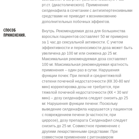
рт.ст. (диастолического). Применение
силденафила в сочетании с антигипертензивными
средствами не приводит к возникновению
дополнительных побочных эффектов.
СПОСОБ
Внутрь. Рекомендуемая доза для большинства
ПРИМЕНЕНИЯ.
взрослых пациентов составляет 50 мг примерно
за 1 час до сексуальной активности. С учетом
эффективности и переносимости доза может быть
увеличена до 100 мг или снижена до 25 мг.
Максимальная рекомендуемая доза составляет
100 мг. Максимальная рекомендуемая кратность
применения – один раз в сутки. Нарушения
функции почек: При легкой и среднетяжелой
степени почечной недостаточности (КК 30-80 мл/
мин) корректировка дозы не требуется, при
тяжелой почечной недостаточности (КК < 30 мл/
мин) – дозу силденафила следует снизить до 25
мг. Нарушения функции печени: Поскольку
выведение силденафила нарушается у пациентов
с повреждением печени (в частности, при
циррозе), дозу препарата Силденафил следует
снизить до 25 мг. Совместное применение с
другими лекарственными средствами: При
совместном применении с ритонавиром