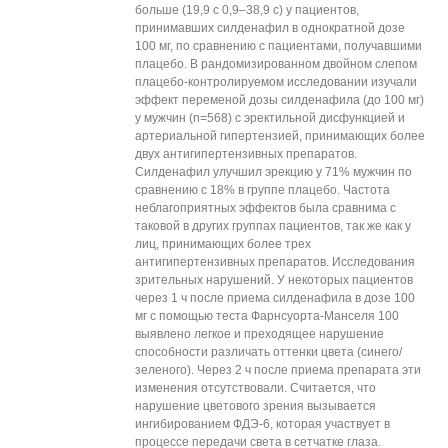
больше (19,9 с 0,9–38,9 с) у пациентов,
принимавших силденафил в однократной дозе
100 мг, по сравнению с пациентами, получавшими
плацебо. В рандомизированном двойном слепом
плацебо-контролируемом исследовании изучали
эффект переменой дозы силденафила (до 100 мг)
у мужчин (n=568) с эректильной дисфункцией и
артериальной гипертензией, принимающих более
двух антигипертензивных препаратов.
Силденафил улучшил эрекцию у 71% мужчин по
сравнению с 18% в группе плацебо. Частота
неблагоприятных эффектов была сравнима с
таковой в других группах пациентов, так же как у
лиц, принимающих более трех
антигипертензивных препаратов. Исследования
зрительных нарушений. У некоторых пациентов
через 1 ч после приема силденафила в дозе 100
мг с помощью теста Фарнсуорта-Манселя 100
выявлено легкое и преходящее нарушение
способности различать оттенки цвета (синего/
зеленого). Через 2 ч после приема препарата эти
изменения отсутствовали. Считается, что
нарушение цветового зрения вызывается
ингибированием ФДЭ-6, которая участвует в
процессе передачи света в сетчатке глаза.