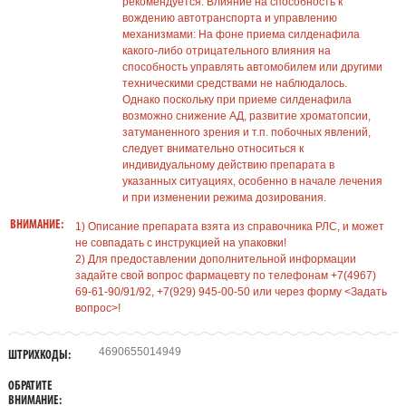
рекомендуется. Влияние на способность к
вождению автотранспорта и управлению
механизмами: На фоне приема силденафила
какого-либо отрицательного влияния на
способность управлять автомобилем или другими
техническими средствами не наблюдалось.
Однако поскольку при приеме силденафила
возможно снижение АД, развитие хроматопсии,
затуманенного зрения и т.п. побочных явлений,
следует внимательно относиться к
индивидуальному действию препарата в
указанных ситуациях, особенно в начале лечения
и при изменении режима дозирования.
ВНИМАНИЕ:
1) Описание препарата взята из справочника РЛС, и может
не совпадать с инструкцией на упаковки!
2) Для предоставлении дополнительной информации
задайте свой вопрос фармацевту по телефонам +7(4967)
69-61-90/91/92, +7(929) 945-00-50 или через форму <Задать
вопрос>!
4690655014949
ШТРИХКОДЫ:
ОБРАТИТЕ
ВНИМАНИЕ: