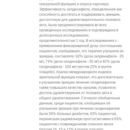
сексуальной функции) и опроса партнера.
Эффективность силденафила, определенная как
способность достигать и поддерживать эрекцию,
достаточную для удовлетворительного полового
акта, была продемонстрирована во всех
проведенных исследованиях и подтверждена в
долгосрочных исследованиях,
продолжительностью 1 год. В исследованиях с
применением фиксированной дозы соотношение
пациентов, сообщивших, что терапия улучшила их
эрекцию, составляло: 62% (доза силденафила - 25
мг), 74% (доза силденафила - 50 мг) и 82% (доза
силденафила - 100 мг) против 25% в группе
плацебо). Анализ международного индекса
эректильной функции показал, что дополнительно
к улучшению эрекции лечение силденафилом
также повышало качество оргазма, позволяло
достичь удовлетворения от полового акта и
общего удовлетворения. Согласно обобщенным
данным, среди пациентов, сообщивших об
улучшении эрекции при лечении силденафилом
были 59% больных диабетом, 43% пациентов,
перенесших радикальную простатэктомию и 83%
пациентов с повреждениями спинного мозга
(против 16, 15 и 12% в группе плацебо