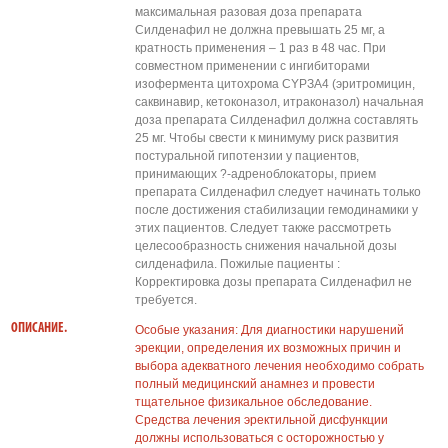
максимальная разовая доза препарата
Силденафил не должна превышать 25 мг, а
кратность применения – 1 раз в 48 час. При
совместном применении с ингибиторами
изофермента цитохрома СYРЗА4 (эритромицин,
саквинавир, кетоконазол, итраконазол) начальная
доза препарата Силденафил должна составлять
25 мг. Чтобы свести к минимуму риск развития
постуральной гипотензии у пациентов,
принимающих ?-адреноблокаторы, прием
препарата Силденафил следует начинать только
после достижения стабилизации гемодинамики у
этих пациентов. Следует также рассмотреть
целесообразность снижения начальной дозы
силденафила. Пожилые пациенты :
Корректировка дозы препарата Силденафил не
требуется.
ОПИСАНИЕ.
Особые указания: Для диагностики нарушений
эрекции, определения их возможных причин и
выбора адекватного лечения необходимо собрать
полный медицинский анамнез и провести
тщательное физикальное обследование.
Средства лечения эректильной дисфункции
должны использоваться с осторожностью у