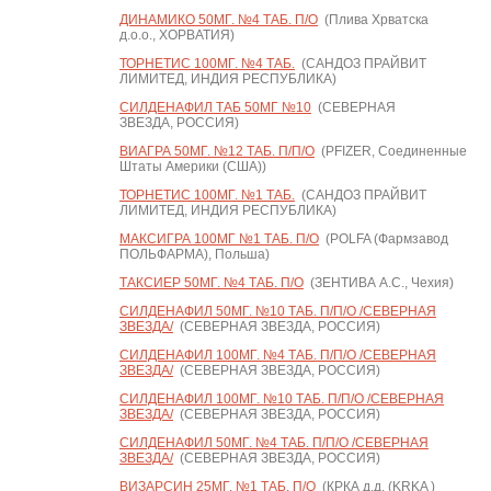
ДИНАМИКО 50МГ. №4 ТАБ. П/О
(Плива Хрватска
д.о.о., ХОРВАТИЯ)
ТОРНЕТИС 100МГ. №4 ТАБ.
(САНДОЗ ПРАЙВИТ
ЛИМИТЕД, ИНДИЯ РЕСПУБЛИКА)
СИЛДЕНАФИЛ ТАБ 50МГ №10
(СЕВЕРНАЯ
ЗВЕЗДА, РОССИЯ)
ВИАГРА 50МГ. №12 ТАБ. П/П/О
(PFIZER, Соединенные
Штаты Америки (США))
ТОРНЕТИС 100МГ. №1 ТАБ.
(САНДОЗ ПРАЙВИТ
ЛИМИТЕД, ИНДИЯ РЕСПУБЛИКА)
МАКСИГРА 100МГ №1 ТАБ. П/О
(POLFA (Фармзавод
ПОЛЬФАРМА), Польша)
ТАКСИЕР 50МГ. №4 ТАБ. П/О
(ЗЕНТИВА А.С., Чехия)
СИЛДЕНАФИЛ 50МГ. №10 ТАБ. П/П/О /СЕВЕРНАЯ
ЗВЕЗДА/
(СЕВЕРНАЯ ЗВЕЗДА, РОССИЯ)
СИЛДЕНАФИЛ 100МГ. №4 ТАБ. П/П/О /СЕВЕРНАЯ
ЗВЕЗДА/
(СЕВЕРНАЯ ЗВЕЗДА, РОССИЯ)
СИЛДЕНАФИЛ 100МГ. №10 ТАБ. П/П/О /СЕВЕРНАЯ
ЗВЕЗДА/
(СЕВЕРНАЯ ЗВЕЗДА, РОССИЯ)
СИЛДЕНАФИЛ 50МГ. №4 ТАБ. П/П/О /СЕВЕРНАЯ
ЗВЕЗДА/
(СЕВЕРНАЯ ЗВЕЗДА, РОССИЯ)
ВИЗАРСИН 25МГ. №1 ТАБ. П/О
(КРКА д.д. (KRKA )