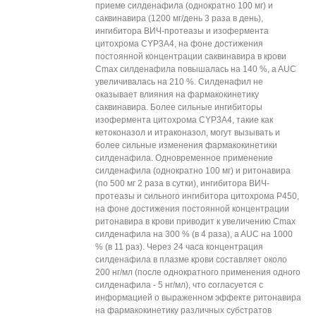
приеме силденафила (однократно 100 мг) и
саквинавира (1200 мг/день 3 раза в день),
ингибитора ВИЧ-протеазы и изофермента
цитохрома CYP3A4, на фоне достижения
постоянной концентрации саквинавира в крови
Cmax силденафила повышалась на 140 %, a AUC
увеличивалась на 210 %. Силденафил не
оказывает влияния на фармакокинетику
саквинавира. Более сильные ингибиторы
изофермента цитохрома CYP3A4, такие как
кетоконазол и итраконазол, могут вызывать и
более сильные изменения фармакокинетики
силденафила. Одновременное применение
силденафила (однократно 100 мг) и ритонавира
(по 500 мг 2 раза в сутки), ингибитора ВИЧ-
протеазы и сильного ингибитора цитохрома Р450,
на фоне достижения постоянной концентрации
ритонавира в крови приводит к увеличению Cmax
силденафила на 300 % (в 4 раза), a AUC на 1000
% (в 11 раз). Через 24 часа концентрация
силденафила в плазме крови составляет около
200 нг/мл (после однократного применения одного
силденафила - 5 нг/мл), что согласуется с
информацией о выраженном эффекте ритонавира
на фармакокинетику различных субстратов