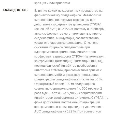
эрекция и/или приапизм.
ВЗАИМОДЕЙСТВИЕ.
Влияние других лекарственных препаратов на
фармакокинетику силденафила. Метаболизм
силденафила происходит в основном под
действием изоферментов цитохрома CYP3A4
(основной путь) и CYP2C9, поэтому ингибиторы
этих изоферментов могут уменьшить клиренс
силденафила, а индукторы, соответственно,
увеличить клиренс силденафила. Отмечено
снижение клиренса силденафила при
одновременном применении ингибиторов
изофермента цитохрома CYP3A4 (кетоконазол,
эритромицин, циметидин). Циметидин (800 мг),
неспецифический ингибитор изофермента
цитохрома CYP3A4, при совместном приеме с
силденафилом (50 мг) вызывает повышение
концентрации силденафила в плазме на 56 %.
Однократный прием 100 мг силденафила
совместно с эритромицином (по 500 мг/сутки 2
раза в день в течение 5 дней), специфическим
ингибитором изофермента цитохрома CYP3A4, на
фоне достижения постоянной концентрации
эритромицина в крови, приводит к увеличению
AUC силденафила на 182 %. При совместном