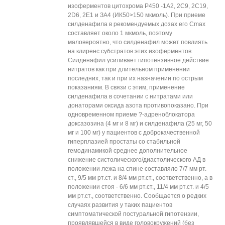
изоферментов цитохрома Р450 -1А2, 2С9, 2С19,
2D6, 2Е1 и ЗА4 (ИК50>150 мкмоль). При приеме
силденафила в рекомендуемых дозах его Cmax
составляет около 1 мкмоль, поэтому
маловероятно, что силденафил может повлиять
на клиренс субстратов этих изоферментов.
Силденафил усиливает гипотензивное действие
нитратов как при длительном применении
последних, так и при их назначении по острым
показаниям. В связи с этим, применение
силденафила в сочетании с нитратами или
донаторами оксида азота противопоказано. При
одновременном приеме ?-адреноблокатора
доксазозина (4 мг и 8 мг) и силденафила (25 мг, 50
мг и 100 мг) у пациентов с доброкачественной
гиперплазией простаты со стабильной
гемодинамикой среднее дополнительное
снижение систолического/диастолического АД в
положении лежа на спине составляло 7/7 мм рт.
ст., 9/5 мм рт.ст. и 8/4 мм рт.ст., соответственно, а в
положении стоя - 6/6 мм рт.ст., 11/4 мм рт.ст. и 4/5
мм рт.ст., соответственно. Сообщается о редких
случаях развития у таких пациентов
симптоматической постуральной гипотензии,
проявлявшейся в виде головокружений (без