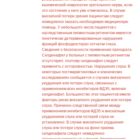
ишемической невропатии зрительного нерва, если
это состояние у него уже отмечалось. В случае
внезапной потери зрения пациентам следует
немедленно оказать необходимую медицинскую
помощь. У небольшого числа пациентов с
наследственным пигментным ретинитом имеются
генетически детерминированные нарушения
функций фосфодиэстераз сетчатки глаза.
Сведения о безопасности применения препарата
Силденафил у больных с пигментным ретинитом
отсутствуют, поэтому силденафил следует
применять с осторожностью. Нарушения слуха: В
некоторых постмаркетинговых и клинических
исследованиях сообщается о случаях внезапного
ухудшения или потери слуха, связанных с
применением всех ингибиторов ФДЭ5, включая
силденафил. Большинство этих пациентов имели
факторы риска внезапного ухудшения или потери
слуха. Причинно-следственной связи между
применением ингибиторов ФДЭ5 и внезапным
ухудшением слуха или потерей слуха не
установлено. В случае внезапного ухудшения
слуха или потери слуха на фоне приема
силденафила следует немедленно