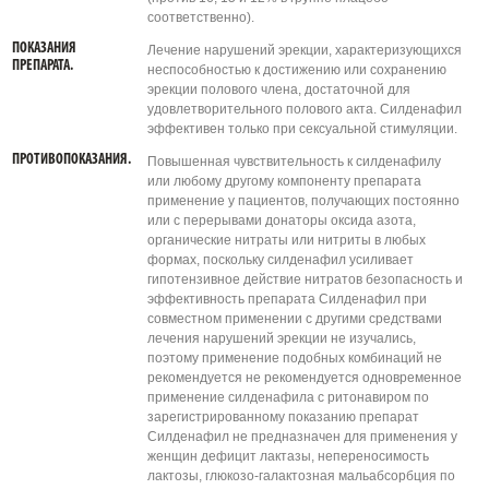
соответственно).
ПОКАЗАНИЯ
Лечение нарушений эрекции, характеризующихся
ПРЕПАРАТА.
неспособностью к достижению или сохранению
эрекции полового члена, достаточной для
удовлетворительного полового акта. Силденафил
эффективен только при сексуальной стимуляции.
ПРОТИВОПОКАЗАНИЯ.
Повышенная чувствительность к силденафилу
или любому другому компоненту препарата
применение у пациентов, получающих постоянно
или с перерывами донаторы оксида азота,
органические нитраты или нитриты в любых
формах, поскольку силденафил усиливает
гипотензивное действие нитратов безопасность и
эффективность препарата Силденафил при
совместном применении с другими средствами
лечения нарушений эрекции не изучались,
поэтому применение подобных комбинаций не
рекомендуется не рекомендуется одновременное
применение силденафила с ритонавиром по
зарегистрированному показанию препарат
Силденафил не предназначен для применения у
женщин дефицит лактазы, непереносимость
лактозы, глюкозо-галактозная мальабсорбция по