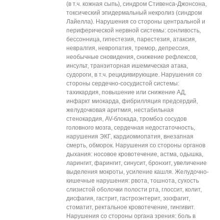
(в т.ч. кожная сыпь), синдром Стивенса-Джонсона,
токсический эпидермальный некролиз (синдром
Лайелла). Нарушения со стороны центральной и
периферической нервной системы: сонливость,
бессонница, гипестезия, парестезия, атаксия,
невралгия, невропатия, тремор, депрессия,
необычные сновидения, снижение рефлексов,
инсульт, транзиторная ишемическая атака,
судороги, в т.ч. рецидивирующие. Нарушения со
стороны сердечно-сосудистой системы:
тахикардия, повышение или снижение АД,
инфаркт миокарда, фибрилляция предсердий,
желудочковая аритмия, нестабильная
стенокардия, AV-блокада, тромбоз сосудов
головного мозга, сердечная недостаточность,
нарушения ЭКГ, кардиомиопатия, внезапная
смерть, обморок. Нарушения со стороны органов
дыхания: носовое кровотечение, астма, одышка,
ларингит, фарингит, синусит, бронхит, увеличение
выделения мокроты, усиление кашля. Желудочно-
кишечные нарушения: рвота, тошнота, сухость
слизистой оболочки полости рта, глоссит, колит,
дисфагия, гастрит, гастроэнтерит, эзофагит,
стоматит, ректальное кровотечение, гингивит.
Нарушения со стороны органа зрения: боль в