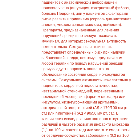
пациентов с анатомической деформацией
полового члена (ангуляция, кавернозный фиброз,
болезнь Пейрони), или у пациентов с факторами
риска развития приапизма (серповидно-клеточная
анемия, множественная миелома, лейкемия).
Препараты, предназначенные для лечения
нарушений эрекции, не следует назначать
мужчинам, для которых сексуальная активность
нежелательна. Сексуальная активность
представляет определенный риск при наличии
заболеваний сердца, поэтому перед началом
любой терапии по поводу нарушений эрекции
врачу следует направить пациента на
обследование состояния сердечно-сосудистой
системы. Сексуальная активность нежелательна у
пациентов с сердечной недостаточностью,
нестабильной стенокардией, перенесенным в
последние 6 месяцев инфарктом миокарда или
инсультом, жизнеугрожающими аритмиями,
артериальной гипертензией (АД > 170/100 мм рт.
ст.) или гипотонией (АД < 90/50 мм рт. ст.). В
клинических исследованиях показано отсутствие
различий в частоте развития инфаркта миокарда
(1,1 на 100 человек в год) или частоте смертности
от сердечно-сосудистых заболеваний (0,3 на 100