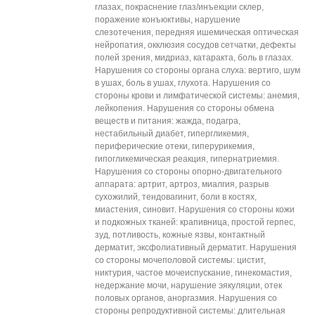
глазах, покраснение глаз/инъекции склер,
поражение конъюктивы, нарушение
слезотечения, передняя ишемическая оптическая
нейропатия, окклюзия сосудов сетчатки, дефекты
полей зрения, мидриаз, катаракта, боль в глазах.
Нарушения со стороны органа слуха: вертиго, шум
в ушах, боль в ушах, глухота. Нарушения со
стороны крови и лимфатической системы: анемия,
лейкопения. Нарушения со стороны обмена
веществ и питания: жажда, подагра,
нестабильный диабет, гипергликемия,
периферические отеки, гиперурикемия,
гипогликемическая реакция, гипернатриемия.
Нарушения со стороны опорно-двигательного
аппарата: артрит, артроз, миалгия, разрыв
сухожилий, тендовагинит, боли в костях,
миастения, синовит. Нарушения со стороны кожи
и подкожных тканей: крапивница, простой герпес,
зуд, потливость, кожные язвы, контактный
дерматит, эксфолиативный дерматит. Нарушения
со стороны мочеполовой системы: цистит,
никтурия, частое мочеиспускание, гинекомастия,
недержание мочи, нарушение эякуляции, отек
половых органов, аноргазмия. Нарушения со
стороны репродуктивной системы: длительная