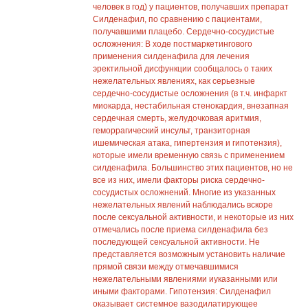
человек в год) у пациентов, получавших препарат
Силденафил, по сравнению с пациентами,
получавшими плацебо. Сердечно-сосудистые
осложнения: В ходе постмаркетингового
применения силденафила для лечения
эректильной дисфункции сообщалось о таких
нежелательных явлениях, как серьезные
сердечно-сосудистые осложнения (в т.ч. инфаркт
миокарда, нестабильная стенокардия, внезапная
сердечная смерть, желудочковая аритмия,
геморрагический инсульт, транзиторная
ишемическая атака, гипертензия и гипотензия),
которые имели временную связь с применением
силденафила. Большинство этих пациентов, но не
все из них, имели факторы риска сердечно-
сосудистых осложнений. Многие из указанных
нежелательных явлений наблюдались вскоре
после сексуальной активности, и некоторые из них
отмечались после приема силденафила без
последующей сексуальной активности. Не
представляется возможным установить наличие
прямой связи между отмечавшимися
нежелательными явлениями иуказанными или
иными факторами. Гипотензия: Силденафил
оказывает системное вазодилатирующее