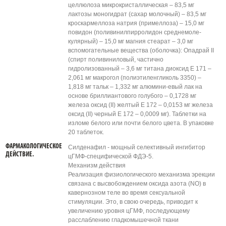
целлюлоза микрокристаллическая – 83,5 мг
лактозы моногидрат (сахар молочный) – 83,5 мг
кроскармеллоза натрия (примеллоза) – 15,0 мг
повидон (поливинилпирролидон среднемоле-
кулярный) – 15,0 мг магния стеарат – 3,0 мг
вспомогательные вещества (оболочка): Опадрай II
(спирт поливиниловый, частично
гидролизованный – 3,6 мг титана диоксид Е 171 –
2,061 мг макрогол (полиэтиленгликоль 3350) –
1,818 мг тальк – 1,332 мг алюмини-евый лак на
основе бриллиантового голубого – 0,1728 мг
железа оксид (II) желтый Е 172 – 0,0153 мг железа
оксид (II) черный Е 172 – 0,0009 мг). Таблетки на
изломе белого или почти белого цвета. В упаковке
20 таблеток.
ФАРМАКОЛОГИЧЕСКОЕ
Силденафил - мощный селективный ингибитор
ДЕЙСТВИЕ.
цГМФ-специфической ФДЭ-5.
Механизм действия
Реализация физиологического механизма эрекции
связана с высвобождением оксида азота (NO) в
кавернозном теле во время сексуальной
стимуляции. Это, в свою очередь, приводит к
увеличению уровня цГМФ, последующему
расслаблению гладкомышечной ткани