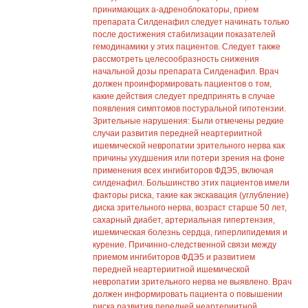
принимающих а-адреноблокаторы, прием
препарата Силденафил следует начинать только
после достижения стабилизации показателей
гемодинамики у этих пациентов. Следует также
рассмотреть целесообразность снижения
начальной дозы препарата Силденафил. Врач
должен проинформировать пациентов о том,
какие действия следует предпринять в случае
появления симптомов постуральной гипотензии.
Зрительные нарушения: Были отмечены редкие
случаи развития передней неартериитной
ишемической невропатии зрительного нерва как
причины ухудшения или потери зрения на фоне
применения всех ингибиторов ФДЭ5, включая
силденафил. Большинство этих пациентов имели
факторы риска, такие как экскавация (углубление)
диска зрительного нерва, возраст старше 50 лет,
сахарный диабет, артериальная гипертензия,
ишемическая болезнь сердца, гиперлипидемия и
курение. Причинно-следственной связи между
приемом ингибиторов ФДЭ5 и развитием
передней неартериитной ишемической
невропатии зрительного нерва не выявлено. Врач
должен информировать пациента о повышении
риска развития передней неартериитной