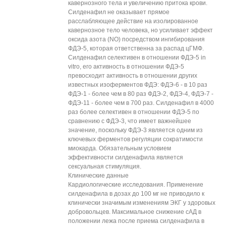
кавернозного тела и увеличению притока крови.
Силденафил не оказывает прямое
расслабляющее действие на изолированное
кавернозное тело человека, но усиливает эффект
оксида азота (NO) посредством ингибирования
ФДЭ-5, которая ответственна за распад цГМФ.
Силденафил селективен в отношении ФДЭ-5 in
vitro, его активность в отношении ФДЭ-5
превосходит активность в отношении других
известных изоферментов ФДЭ: ФДЭ-6 - в 10 раз
ФДЭ-1 - более чем в 80 раз ФДЭ-2, ФДЭ-4, ФДЭ-7 -
ФДЭ-11 - более чем в 700 раз. Силденафил в 4000
раз более селективен в отношении ФДЭ-5 по
сравнению с ФДЭ-3, что имеет важнейшее
значение, поскольку ФДЭ-3 является одним из
ключевых ферментов регуляции сократимости
миокарда. Обязательным условием
эффективности силденафила является
сексуальная стимуляция.
Клинические данные
Кардиологические исследования. Применение
силденафила в дозах до 100 мг не приводило к
клинически значимым изменениям ЭКГ у здоровых
добровольцев. Максимальное снижение сАД в
положении лежа после приема силденафила в