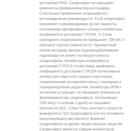
цитохрома Р450. Силденафил не оказывает
влияния на фармакокинетику ритонавира.
Сочетанное применение силденафила с
ритонавиром не рекомендуется. Если силденафил
принимают в рекомендуемых дозах пациенты,
получающие одновременно сильные ингибиторы
изофермента цитохрома CYP3A4, то Cmax
свободного силденафила не превышает 200 нМ, и
препарат хорошо переносится. Однократный
прием антацида (магния гидроксида/алюминия
гидроксида) не влияет на биодоступность
силденафила. Ингибиторы изофермента
цитохрома CYP2C9 (толбутамид, варфарин),
изофермента цитохрома CYP2D6 (селективные
ингибиторы обратного захвата серотонина,
трициклические антидепрессанты), тиазидные и
тиазидоподобные диуретики, ингибиторы АПФ и
антагонисты кальция, не оказывают влияния на
фармакокинетику силденафила. Азитромицин
(500 мг/сут в течение 3 дней) не оказывает
влияния на AUC, Cmax Тmах, константу скорости
выведения и Т1/2 силденафила или его основного
циркулирующего метаболита. Влияние
силденафила на другие лекарственные средства:
Силденафил является слабым ингибитором