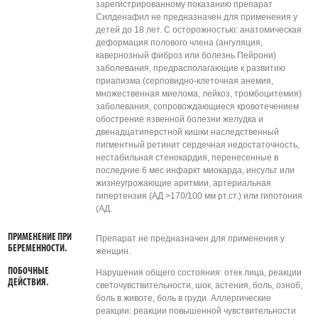
зарегистрированному показанию препарат
Силденафил не предназначен для применения у
детей до 18 лет. С осторожностью: анатомическая
деформация полового члена (ангуляция,
кавернозный фиброз или болезнь Пейрони)
заболевания, предрасполагающие к развитию
приапизма (серповидно-клеточная анемия,
множественная миелома, лейкоз, тромбоцитемия)
заболевания, сопровождающиеся кровотечением
обострение язвенной болезни желудка и
двенадцатиперстной кишки наследственный
пигментный ретинит сердечная недостаточность,
нестабильная стенокардия, перенесенные в
последние 6 мес инфаркт миокарда, инсульт или
жизнеугрожающие аритмии, артериальная
гипертензия (АД >170/100 мм рт.ст.) или гипотония
(АД.
ПРИМЕНЕНИЕ ПРИ
Препарат не предназначен для применения у
БЕРЕМЕННОСТИ.
женщин.
ПОБОЧНЫЕ
Нарушения общего состояния: отек лица, реакции
ДЕЙСТВИЯ.
светочувствительности, шок, астения, боль, озноб,
боль в животе, боль в груди. Аллергические
реакции: реакции повышенной чувствительности