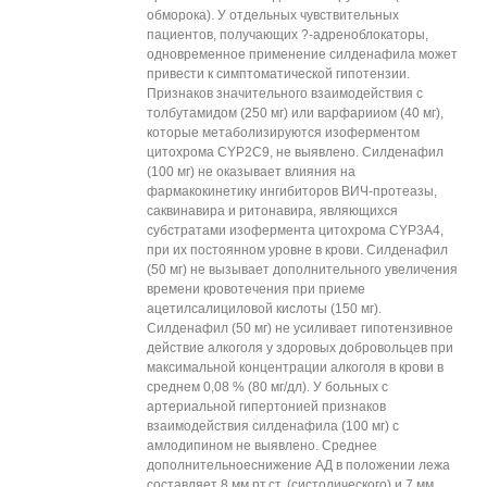
обморока). У отдельных чувствительных
пациентов, получающих ?-адреноблокаторы,
одновременное применение силденафила может
привести к симптоматической гипотензии.
Признаков значительного взаимодействия с
толбутамидом (250 мг) или варфарииом (40 мг),
которые метаболизируются изоферментом
цитохрома CYP2C9, не выявлено. Силденафил
(100 мг) не оказывает влияния на
фармакокинетику ингибиторов ВИЧ-протеазы,
саквинавира и ритонавира, являющихся
субстратами изофермента цитохрома CYP3A4,
при их постоянном уровне в крови. Силденафил
(50 мг) не вызывает дополнительного увеличения
времени кровотечения при приеме
ацетилсалициловой кислоты (150 мг).
Силденафил (50 мг) не усиливает гипотензивное
действие алкоголя у здоровых добровольцев при
максимальной концентрации алкоголя в крови в
среднем 0,08 % (80 мг/дл). У больных с
артериальной гипертонией признаков
взаимодействия силденафила (100 мг) с
амлодипином не выявлено. Среднее
дополнительноеснижение АД в положении лежа
составляет 8 мм рт.ст. (систолического) и 7 мм