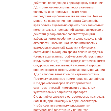
действие, приводящее к преходящему снижению
ЛД, что не является клинически значимым
явлением и не приводит к каким-либо
последствиям у большинства пациентов. Тем не
менее, до назначения препарата Силденафил
врач должен тщательно оценить риск возможных
нежелательных проявлений вазодилатирующего
действия у пациентов с соответствующими
заболеваниями, особенно на фоне сексуальной
активности. Повышенная восприимчивость к
вазодилататорам наблюдается у больных с
обструкцией выходного тракта левого желудочка
(стеноз аорты, гипертрофическая обструктивная
кардиомиопатия), а также с редко встречающимся
синдромом множественной системной атрофии,
проявляющимся тяжелым нарушением регуляции
АД со стороны вегетативной нервной системы.
Поскольку совместное применение силденафила
и ?-адреноблокаторов может привести к
симптоматической гипотензии у отдельных
чувствительных пациентов, препарат
Силденафил следует с осторожностью назначать
больным, принимающим а-адреноблокаторы.
Чтобы свести к минимуму риск развития
постуральной гипотензии у пациентов,