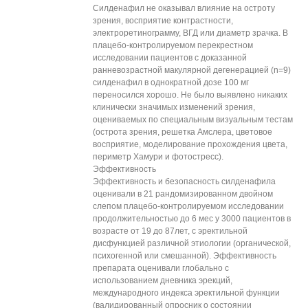
Силденафил не оказывал влияние на остроту
зрения, восприятие контрастности,
электроретинограмму, ВГД или диаметр зрачка. В
плацебо-контролируемом перекрестном
исследовании пациентов с доказанной
ранневозрастной макулярной дегенерацией (n=9)
силденафил в однократной дозе 100 мг
переносился хорошо. Не было выявлено никаких
клинически значимых изменений зрения,
оцениваемых по специальным визуальным тестам
(острота зрения, решетка Амслера, цветовое
восприятие, моделирование прохождения цвета,
периметр Хамури и фотостресс).
Эффективность
Эффективность и безопасность силденафила
оценивали в 21 рандомизированном двойном
слепом плацебо-контролируемом исследовании
продолжительностью до 6 мес у 3000 пациентов в
возрасте от 19 до 87лет, с эректильной
дисфункцией различной этиологии (органической,
психогенной или смешанной). Эффективность
препарата оценивали глобально с
использованием дневника эрекций,
международного индекса эректильной функции
(валидированный опросник о состоянии