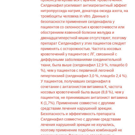
проконсультироваться с врачом. Кровотечения:
Силденафил усиливает антиагрегантный эффект
нитропруссида натрия, донатора оксида азота, на
тромбоциты человека in vitro. Данные о
безопасности применения силденафила у
пациентов со склонностью к кровоточивости или
обострением язвенной болезни желудка и
двенадцатиперстной кишки отсутствуют, поэтому
препарат Силденафил у этих пациентов следует
применять с осторожностью. Частота носовых
кровотечений у пациентов с ЛГ, связанной с
диффузными заболеваниями соединительной
ткани, была выше (силденафил 12,9 %, плацебо 0
%), чем у пациентов с первичной легочной
гипертензией (силденафил 3,0 %, плацебо 2,4 %).
У пациентов, получавших силденафил в
сочетании с антагонистом витамина К, частота
носовых кровотечений была выше (8,8 %), чем у
пациентов, не принимавших антагонист витамина
К (1,7%). Применение совместно с другими
средствами лечения нарушений эрекции.
Безопасность и эффективность препарата
Силденафил совместно с другими средствами
лечения нарушений эрекции не изучались,
поэтому применение подобных комбинаций не