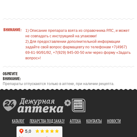
ВНИМАНИЕ:
1) Описание препарата взята из справочника РЛС, и может
не совпадать с инструкцией на упаковки!
2) Для предоставлении дополнительной информации
задайте свой вопрос фармацевту по телефонам +7(4967)
69-61-90/91/92, +7(929) 945-00-50 или через форму «Задать
вопрос»!
ОБРАТИТЕ
ВНИМАНИЕ:
Препараты отпускаются только в аптеке, при наличии рецепта.
КАТАЛОГ
ЛЕКАРСТВА ПОД ЗАКАЗ!
АПТЕКА
КОНТАКТЫ
НОВОСТИ