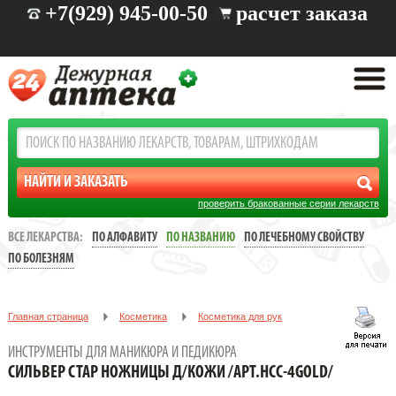
+7(929) 945-00-50
расчет заказа
проверить бракованные серии лекарств
ВСЕ ЛЕКАРСТВА:
ПО АЛФАВИТУ
ПО НАЗВАНИЮ
ПО ЛЕЧЕБНОМУ СВОЙСТВУ
ПО БОЛЕЗНЯМ
Главная страница
Косметика
Косметика для рук
Инструменты для маникюра и педикюра
ИНСТРУМЕНТЫ ДЛЯ МАНИКЮРА И ПЕДИКЮРА
СИЛЬВЕР СТАР НОЖНИЦЫ Д/КОЖИ /АРТ.НСС-4GOLD/
СИЛЬВЕР СТАР НОЖНИЦЫ Д/КОЖИ /АРТ.НСС-4GOLD/