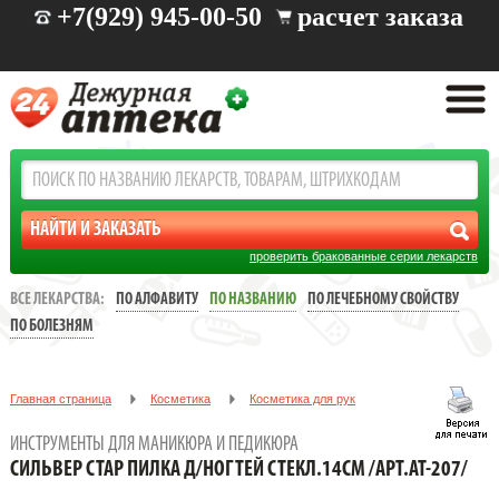
+7(929) 945-00-50
расчет заказа
проверить бракованные серии лекарств
ВСЕ ЛЕКАРСТВА:
ПО АЛФАВИТУ
ПО НАЗВАНИЮ
ПО ЛЕЧЕБНОМУ СВОЙСТВУ
ПО БОЛЕЗНЯМ
Главная страница
Косметика
Косметика для рук
Инструменты для маникюра и педикюра
ИНСТРУМЕНТЫ ДЛЯ МАНИКЮРА И ПЕДИКЮРА
СИЛЬВЕР СТАР ПИЛКА Д/НОГТЕЙ СТЕКЛ.14СМ /АРТ.АТ-207/
СИЛЬВЕР СТАР ПИЛКА Д/НОГТЕЙ СТЕКЛ.14СМ /АРТ.АТ-207/