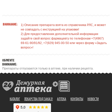
ВНИМАНИЕ:
1) Описание препарата взята из справочника РЛС, и может
не совпадать с инструкцией на упаковки!
2) Для предоставлении дополнительной информации
задайте свой вопрос фармацевту по телефонам +7(4967)
69-61-90/91/92, +7(929) 945-00-50 или через форму «Задать
вопрос»!
ОБРАТИТЕ
ВНИМАНИЕ:
Препараты отпускаются только в аптеке, при наличии рецепта.
КАТАЛОГ
ЛЕКАРСТВА ПОД ЗАКАЗ!
АПТЕКА
КОНТАКТЫ
НОВОСТИ