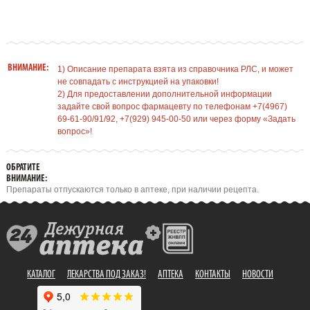
ВНИМАНИЕ:
1) Описание препарата взята из справочника РЛС, и может
не совпадать с инструкцией на упаковки!
2) Для предоставлении дополнительной информации
задайте свой вопрос фармацевту по телефонам +7(4967)
69-61-90/91/92, +7(929) 945-00-50 или через форму «Задать
вопрос»!
ОБРАТИТЕ
ВНИМАНИЕ:
Препараты отпускаются только в аптеке, при наличии рецепта.
КАТАЛОГ
ЛЕКАРСТВА ПОД ЗАКАЗ!
АПТЕКА
КОНТАКТЫ
НОВОСТИ