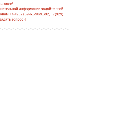
паковки!
лнительной информации задайте свой
нам +7(4967) 69-61-90/91/92, +7(929)
Задать вопрос»!