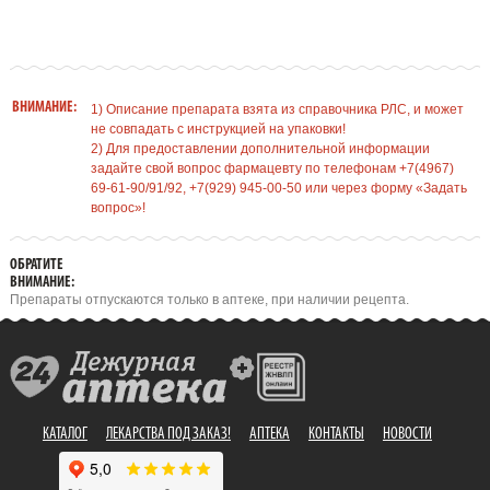
ВНИМАНИЕ:
1) Описание препарата взята из справочника РЛС, и может
не совпадать с инструкцией на упаковки!
2) Для предоставлении дополнительной информации
задайте свой вопрос фармацевту по телефонам +7(4967)
69-61-90/91/92, +7(929) 945-00-50 или через форму «Задать
вопрос»!
ОБРАТИТЕ
ВНИМАНИЕ:
Препараты отпускаются только в аптеке, при наличии рецепта.
КАТАЛОГ
ЛЕКАРСТВА ПОД ЗАКАЗ!
АПТЕКА
КОНТАКТЫ
НОВОСТИ