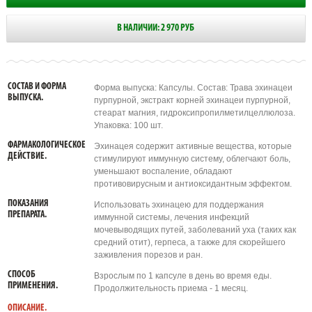
В НАЛИЧИИ: 2 970 РУБ
СОСТАВ И ФОРМА
Форма выпуска: Капсулы. Состав: Трава эхинацеи
ВЫПУСКА.
пурпурной, экстракт корней эхинацеи пурпурной,
стеарат магния, гидроксипропилметилцеллюлоза.
Упаковка: 100 шт.
ФАРМАКОЛОГИЧЕСКОЕ
Эхинацея содержит активные вещества, которые
ДЕЙСТВИЕ.
стимулируют иммунную систему, облегчают боль,
уменьшают воспаление, обладают
противовирусным и антиоксидантным эффектом.
ПОКАЗАНИЯ
Использовать эхинацею для поддержания
ПРЕПАРАТА.
иммунной системы, лечения инфекций
мочевыводящих путей, заболеваний уха (таких как
средний отит), герпеса, а также для скорейшего
заживления порезов и ран.
СПОСОБ
Взрослым по 1 капсуле в день во время еды.
ПРИМЕНЕНИЯ.
Продолжительность приема - 1 месяц.
ОПИСАНИЕ.