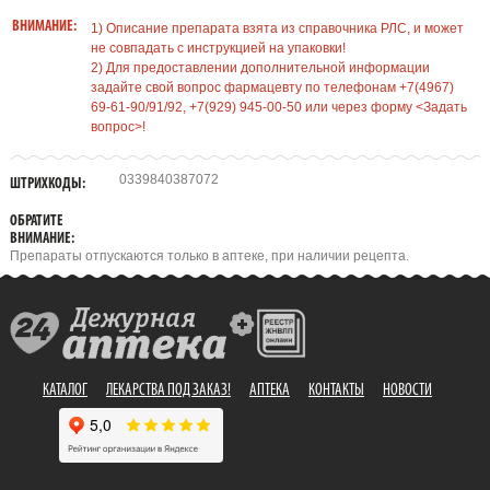
ВНИМАНИЕ:
1) Описание препарата взята из справочника РЛС, и может
не совпадать с инструкцией на упаковки!
2) Для предоставлении дополнительной информации
задайте свой вопрос фармацевту по телефонам +7(4967)
69-61-90/91/92, +7(929) 945-00-50 или через форму <Задать
вопрос>!
0339840387072
ШТРИХКОДЫ:
ОБРАТИТЕ
ВНИМАНИЕ:
Препараты отпускаются только в аптеке, при наличии рецепта.
КАТАЛОГ
ЛЕКАРСТВА ПОД ЗАКАЗ!
АПТЕКА
КОНТАКТЫ
НОВОСТИ