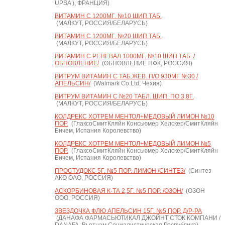
UPSA ), ФРАНЦИЯ)
ВИТАМИН С 1200МГ. №10 ШИП.ТАБ.
(МАЛКУТ, РОССИЯ/БЕЛАРУСЬ)
ВИТАМИН С 1200МГ. №20 ШИП.ТАБ.
(МАЛКУТ, РОССИЯ/БЕЛАРУСЬ)
ВИТАМИН С РЕНЕВАЛ 1000МГ. №10 ШИП.ТАБ. /
ОБНОВЛЕНИЕ/
(ОБНОВЛЕНИЕ ПФК, РОССИЯ)
ВИТРУМ ВИТАМИН C ТАБ.ЖЕВ. П/О 930МГ №30 /
АПЕЛЬСИН/
(Walmark Co.Ltd, Чехия)
ВИТРУМ ВИТАМИН C №20 ТАБЛ. ШИП. ПО 3,8Г.
(МАЛКУТ, РОССИЯ/БЕЛАРУСЬ)
КОЛДРЕКС ХОТРЕМ МЕНТОЛ+МЕДОВЫЙ ЛИМОН №10
ПОР.
(ГлаксоСмитКляйн Консьюмер Хелскер/СмитКляйн
Бичем, Испания Королевство)
КОЛДРЕКС ХОТРЕМ МЕНТОЛ+МЕДОВЫЙ ЛИМОН №5
ПОР.
(ГлаксоСмитКляйн Консьюмер Хелскер/СмитКляйн
Бичем, Испания Королевство)
ПРОСТУДОКС 5Г. №5 ПОР. ЛИМОН /СИНТЕЗ/
(Синтез
АКО ОАО, РОССИЯ)
АСКОРБИНОВАЯ К-ТА 2,5Г. №5 ПОР. /ОЗОН/
(ОЗОН
ООО, РОССИЯ)
ЗВЕЗДОЧКА ФЛЮ АПЕЛЬСИН 15Г. №5 ПОР. Д/Р-РА
(ДАНАФА ФАРМАСЬЮТИКАЛ ДЖОЙНТ СТОК КОМПАНИ /