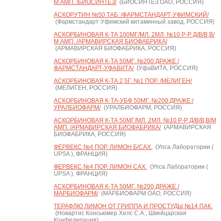
М АМП. /БИОСИНТЕЗ/
(БИОСИНТЕЗ ОАО, РОССИЯ)
АСКОРУТИН №50 ТАБ. /ФАРМСТАНДАРТ-УФИМСКИЙ/
(Фармстандарт-Уфимский витаминный завод, РОССИЯ)
АСКОРБИНОВАЯ К-ТА 100МГ/МЛ. 2МЛ. №10 Р-Р Д/В/В,В/
М АМП. /АРМАВИРСКАЯ БИОФАБРИКА/
(АРМАВИРСКАЯ БИОФАБРИКА, РОССИЯ)
АСКОРБИНОВАЯ К-ТА 50МГ. №200 ДРАЖЕ /
ФАРМСТАНДАРТ-УФАВИТА/
(УфаВИТА, РОССИЯ)
АСКОРБИНОВАЯ К-ТА 2,5Г. №1 ПОР. /МЕЛИГЕН/
(МЕЛИГЕН, РОССИЯ)
АСКОРБИНОВАЯ К-ТА-УБФ 50МГ. №200 ДРАЖЕ /
УРАЛБИОФАРМ/
(УРАЛБИОФАРМ, РОССИЯ)
АСКОРБИНОВАЯ К-ТА 50МГ/МЛ. 2МЛ. №10 Р-Р Д/В/В,В/М
АМП. /АРМАВИРСКАЯ БИОФАБРИКА/
(АРМАВИРСКАЯ
БИОФАБРИКА, РОССИЯ)
ФЕРВЕКС №4 ПОР. ЛИМОН Б/САХ.
(Упса Лаборатории (
UPSA ), ФРАНЦИЯ)
ФЕРВЕКС №4 ПОР. ЛИМОН САХ.
(Упса Лаборатории (
UPSA ), ФРАНЦИЯ)
АСКОРБИНОВАЯ К-ТА 50МГ. №200 ДРАЖЕ /
МАРБИОФАРМ/
(МАРБИОФАРМ ОАО, РОССИЯ)
ТЕРАФЛЮ ЛИМОН ОТ ГРИППА И ПРОСТУДЫ №14 ПАК.
(Новартис Консьюмер Хелс С.А., Швейцарская
Конфедерация)