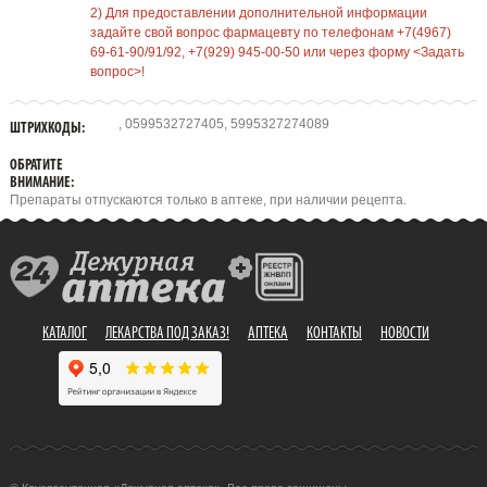
2) Для предоставлении дополнительной информации
задайте свой вопрос фармацевту по телефонам +7(4967)
69-61-90/91/92, +7(929) 945-00-50 или через форму <Задать
вопрос>!
, 0599532727405, 5995327274089
ШТРИХКОДЫ:
ОБРАТИТЕ
ВНИМАНИЕ:
Препараты отпускаются только в аптеке, при наличии рецепта.
КАТАЛОГ
ЛЕКАРСТВА ПОД ЗАКАЗ!
АПТЕКА
КОНТАКТЫ
НОВОСТИ