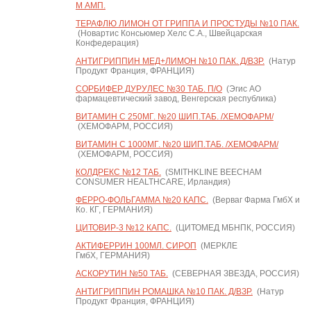
М АМП.
ТЕРАФЛЮ ЛИМОН ОТ ГРИППА И ПРОСТУДЫ №10 ПАК.
(Новартис Консьюмер Хелс С.А., Швейцарская
Конфедерация)
АНТИГРИППИН МЕД+ЛИМОН №10 ПАК. Д/ВЗР.
(Натур
Продукт Франция, ФРАНЦИЯ)
СОРБИФЕР ДУРУЛЕС №30 ТАБ. П/О
(Эгис АО
фармацевтический завод, Венгерская республика)
ВИТАМИН С 250МГ. №20 ШИП.ТАБ. /ХЕМОФАРМ/
(ХЕМОФАРМ, РОССИЯ)
ВИТАМИН С 1000МГ. №20 ШИП.ТАБ. /ХЕМОФАРМ/
(ХЕМОФАРМ, РОССИЯ)
КОЛДРЕКС №12 ТАБ.
(SMITHKLINE BEECHAM
CONSUMER HEALTHCARE, Ирландия)
ФЕРРО-ФОЛЬГАММА №20 КАПС.
(Верваг Фарма ГмбХ и
Ко. КГ, ГЕРМАНИЯ)
ЦИТОВИР-3 №12 КАПС.
(ЦИТОМЕД МБНПК, РОССИЯ)
АКТИФЕРРИН 100МЛ. СИРОП
(МЕРКЛЕ
ГмбХ, ГЕРМАНИЯ)
АСКОРУТИН №50 ТАБ.
(СЕВЕРНАЯ ЗВЕЗДА, РОССИЯ)
АНТИГРИППИН РОМАШКА №10 ПАК. Д/ВЗР.
(Натур
Продукт Франция, ФРАНЦИЯ)