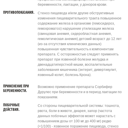
беременности, лактации, у доноров крови.
ПРОТИВОПОКАЗАНИЯ.
Cтеноз пищевода и/или другие обструктивные
изменения пищеварительного тракта повышенное
содержание железа в организме (гемосидероз,
гемохроматоз) нарушение утилизации железа
(свинцовая анемия, сидеробластная анемия,
гемолитическая анемия) детский возраст до 12 лет
(из-за отсутствия клинических данных)
повышенная чувствительность к компонентам
препарата. С осторожностью следует применять
препарат при язвенной болезни желудка и
двенадцатиперстной кишки, воспалительные
заболевания кишечника (энтерит, дивертикулит,
язвенный колит, болезнь Крона).
ПРИМЕНЕНИЕ ПРИ
Возможно применение препарата Сорбифер
БЕРЕМЕННОСТИ.
Дурулес при беременности и в период лактации по
показаниям.
ПОБОЧНЫЕ
Cо стороны пищеварительной системы: тошнота,
ДЕЙСТВИЯ.
рвота, боли в животе, диарея, запор (частота
данных побочных эффектов может нарастать с
повышением дозы от 100 мг до 400 мг) редко
(<1/100) - язвенное поражение пищевода, стеноз