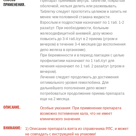
СПОСОБ
Препарат принимаю внутрь. Таблетки, покрытые
ПРИМЕНЕНИЯ.
оболочкой, нельзя делить или разжевывать.
Таблетку следует проглотить целиком и запить не
менее чем половиной стакана жидкости.
Взрослым и подросткам назначают по 1 таб. 1-2
раза/сут. При необходимости, больным
железодефицитной анемией, дозу можно
повысить до 3-4 таб./сут в 2 приема (утром и
вечером) в течение 3-4 месяцев (до восполнения
депо железа в организме).
При беременности и в период лактации с целью
профилактики назначают по 1 таб./сут для
лечения назначают по 1 таб. 2 раза/сут (утром и
вечером).
Лечение следует продолжать до достижения
оптимального уровня гемоглобина. Для
дальнейшего пополнения депо может
потребоваться продолжение приема препарата
еще на 2 месяца.
ОПИСАНИЕ.
Особые указания: При применении препарата
возможно потемнение кала, что не имеет
клинического значения.
ВНИМАНИЕ:
1) Описание препарата взята из справочника РЛС, и может
не совпадать с инструкцией на упаковки!