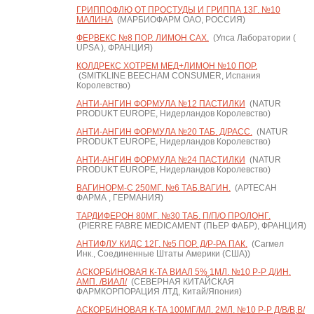
ГРИППОФЛЮ ОТ ПРОСТУДЫ И ГРИППА 13Г. №10
МАЛИНА
(МАРБИОФАРМ ОАО, РОССИЯ)
ФЕРВЕКС №8 ПОР. ЛИМОН САХ.
(Упса Лаборатории (
UPSA ), ФРАНЦИЯ)
КОЛДРЕКС ХОТРЕМ МЕД+ЛИМОН №10 ПОР.
(SMITKLINE BEECHAM CONSUMER, Испания
Королевство)
АНТИ-АНГИН ФОРМУЛА №12 ПАСТИЛКИ
(NATUR
PRODUKT EUROPE, Нидерландов Королевство)
АНТИ-АНГИН ФОРМУЛА №20 ТАБ. Д/РАСС.
(NATUR
PRODUKT EUROPE, Нидерландов Королевство)
АНТИ-АНГИН ФОРМУЛА №24 ПАСТИЛКИ
(NATUR
PRODUKT EUROPE, Нидерландов Королевство)
ВАГИНОРМ-С 250МГ. №6 ТАБ.ВАГИН.
(АРТЕСАН
ФАРМА , ГЕРМАНИЯ)
ТАРДИФЕРОН 80МГ. №30 ТАБ. П/П/О ПРОЛОНГ.
(PIERRE FABRE MEDICAMENT (ПЬЕР ФАБР), ФРАНЦИЯ)
АНТИФЛУ КИДС 12Г. №5 ПОР. Д/Р-РА ПАК.
(Сагмел
Инк., Соединенные Штаты Америки (США))
АСКОРБИНОВАЯ К-ТА ВИАЛ 5% 1МЛ. №10 Р-Р Д/ИН.
АМП. /ВИАЛ/
(СЕВЕРНАЯ КИТАЙСКАЯ
ФАРМКОРПОРАЦИЯ ЛТД, Китай/Япония)
АСКОРБИНОВАЯ К-ТА 100МГ/МЛ. 2МЛ. №10 Р-Р Д/В/В,В/