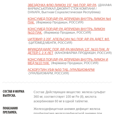
ЗВЕЗДОЧКА ФЛЮ ЛИМОН 15Г. №6 ПОР. Д/Р-РА
(ДАНАФА
ФАРМАСЬЮТИКАЛ ДЖОЙНТ СТОК КОМПАНИ /
DANAFA, Вьетнам Социалистическая Республика)
КОНСУМЕД ПОР./Д/Р-РА Д/ПРИЕМА ВНУТРЬ ЛИМОН №4
ПАК.
(Фармакор Продакшн, РОССИЯ)
КОНСУМЕД ПОР./Д/Р-РА Д/ПРИЕМА ВНУТРЬ ЛИМОН
№10 ПАК.
(Фармакор Продакшн, РОССИЯ)
ЦИТОВИР-3 20Г. АПЕЛЬСИН №1 ПОР. Д/Р-РА Д/ДЕТ. ФЛ.
(ЦИТОМЕД МБНПК, РОССИЯ)
ФРИКОЛД КИДС ПОР. Д/Р-РА МАЛИНА 12Г. №10 ПАК. Д/
ДЕТЕЙ С 2-Х ЛЕТ
(КАНОНФАРМА ПРОДАКШН, РОССИЯ)
КОНСУМЕД ПОР./Д/Р-РА Д/ПРИЕМА ВНУТРЬ ЛИМОН И
МЕД №10 ПАК.
(Фармакор Продакшн, РОССИЯ)
АСКОРУТИН-УБФ №50 ТАБ. /УРАЛБИОФАРМ/
(УРАЛБИОФАРМ, РОССИЯ)
СОСТАВ И ФОРМА
Состав: Действующее вещество: железа сульфат
ВЫПУСКА.
360 мг, соответствует 100 мг Fe (II), кислота
аскорбиновая 60 мг в одной таблетке.
ПОКАЗАНИЯ
Железодефицитная анемия дефицит железа
ПРЕПАРАТА.
профилактика железодефицитной анемии при