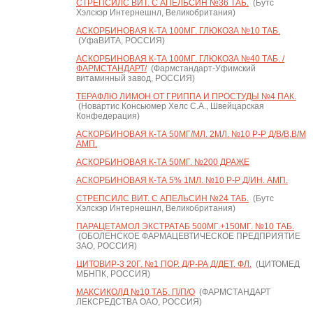
СТРЕПСИЛС ВИТ. С АПЕЛЬСИН №36 ТАБ.
(Бутс
Хэлскэр Интернешнл, Великобритания)
АСКОРБИНОВАЯ К-ТА 100МГ. ГЛЮКОЗА №10 ТАБ.
(УфаВИТА, РОССИЯ)
АСКОРБИНОВАЯ К-ТА 100МГ. ГЛЮКОЗА №40 ТАБ. /
ФАРМСТАНДАРТ/
(Фармстандарт-Уфимский
витаминный завод, РОССИЯ)
ТЕРАФЛЮ ЛИМОН ОТ ГРИППА И ПРОСТУДЫ №4 ПАК.
(Новартис Консьюмер Хелс С.А., Швейцарская
Конфедерация)
АСКОРБИНОВАЯ К-ТА 50МГ/МЛ. 2МЛ. №10 Р-Р Д/В/В,В/М
АМП.
АСКОРБИНОВАЯ К-ТА 50МГ. №200 ДРАЖЕ
АСКОРБИНОВАЯ К-ТА 5% 1МЛ. №10 Р-Р Д/ИН. АМП.
СТРЕПСИЛС ВИТ. С АПЕЛЬСИН №24 ТАБ.
(Бутс
Хэлскэр Интернешнл, Великобритания)
ПАРАЦЕТАМОЛ ЭКСТРАТАБ 500МГ.+150МГ. №10 ТАБ.
(ОБОЛЕНСКОЕ ФАРМАЦЕВТИЧЕСКОЕ ПРЕДПРИЯТИЕ
ЗАО, РОССИЯ)
ЦИТОВИР-3 20Г. №1 ПОР. Д/Р-РА Д/ДЕТ. ФЛ.
(ЦИТОМЕД
МБНПК, РОССИЯ)
МАКСИКОЛД №10 ТАБ. П/П/О
(ФАРМСТАНДАРТ
ЛЕКСРЕДСТВА ОАО, РОССИЯ)