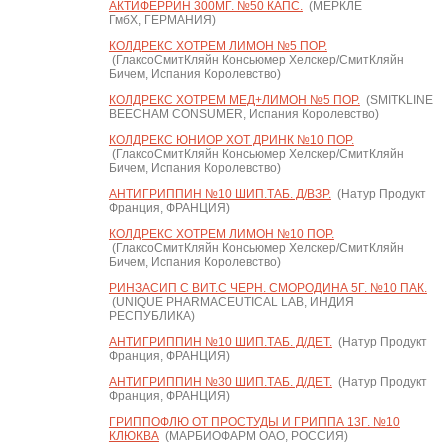
АКТИФЕРРИН 300МГ. №50 КАПС.
(МЕРКЛЕ
ГмбХ, ГЕРМАНИЯ)
КОЛДРЕКС ХОТРЕМ ЛИМОН №5 ПОР.
(ГлаксоСмитКляйн Консьюмер Хелскер/СмитКляйн
Бичем, Испания Королевство)
КОЛДРЕКС ХОТРЕМ МЕД+ЛИМОН №5 ПОР.
(SMITKLINE
BEECHAM CONSUMER, Испания Королевство)
КОЛДРЕКС ЮНИОР ХОТ ДРИНК №10 ПОР.
(ГлаксоСмитКляйн Консьюмер Хелскер/СмитКляйн
Бичем, Испания Королевство)
АНТИГРИППИН №10 ШИП.ТАБ. Д/ВЗР.
(Натур Продукт
Франция, ФРАНЦИЯ)
КОЛДРЕКС ХОТРЕМ ЛИМОН №10 ПОР.
(ГлаксоСмитКляйн Консьюмер Хелскер/СмитКляйн
Бичем, Испания Королевство)
РИНЗАСИП С ВИТ.С ЧЕРН. СМОРОДИНА 5Г. №10 ПАК.
(UNIQUE PHARMACEUTICAL LAB, ИНДИЯ
РЕСПУБЛИКА)
АНТИГРИППИН №10 ШИП.ТАБ. Д/ДЕТ.
(Натур Продукт
Франция, ФРАНЦИЯ)
АНТИГРИППИН №30 ШИП.ТАБ. Д/ДЕТ.
(Натур Продукт
Франция, ФРАНЦИЯ)
ГРИППОФЛЮ ОТ ПРОСТУДЫ И ГРИППА 13Г. №10
КЛЮКВА
(МАРБИОФАРМ ОАО, РОССИЯ)