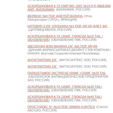
АСКОРБИНОВАЯ К-ТА 50МГ/МЛ. 2МЛ. №10 Р-Р Д/В/В,В/М
АМП. /БИОХИМИК/
(БИОХИМИК, РОССИЯ)
ФЕРВЕКС №8 ПОР. Д/ДЕТЕЙ МАЛИНА
(Упса
Лаборатории ( UPSA ), ФРАНЦИЯ)
ЦИТОВИР-3 20Г. КЛУБНИКА №1 ПОР. Д/Р-РА Д/ДЕТ. ФЛ.
(ЦИТОМЕД МБНПК, РОССИЯ)
АСКОРБИНОВАЯ К-ТА 100МГ. ГЛЮКОЗА №10 ТАБ. /
ОБНОВЛЕНИЕ/
(ОБНОВЛЕНИЕ ПФК, РОССИЯ)
ЗВЕЗДОЧКА ФЛЮ МАЛИНА 15Г. №5 ПОР. Д/Р-РА
(ДАНАФА ФАРМАСЬЮТИКАЛ ДЖОЙНТ СТОК КОМПАНИ /
DANAFA, Вьетнам Социалистическая Республика)
АНТИГРИППИН 20Г.
(ФИТАСИНТЕКС ООО, РОССИЯ)
АНТИГРИППИН 10Г.
(ФИТАСИНТЕКС ООО, РОССИЯ)
ПАРАЦЕТАМОЛ ЭКСТРАТАБ 500МГ.+150МГ. №20 ТАБ.
(ОБОЛЕНСКОЕ ФАРМАЦЕВТИЧЕСКОЕ ПРЕДПРИЯТИЕ
ЗАО, РОССИЯ)
АСКОРБИНОВАЯ К-ТА 100МГ. ГЛЮКОЗА №30 ТАБ./
ОБНОВЛЕНИЕ/
(ОБНОВЛЕНИЕ ПФК, РОССИЯ)
АСКОРБИНОВАЯ К-ТА 100МГ. ГЛЮКОЗА №40 ТАБ./
ОБНОВЛЕНИЕ/
(ОБНОВЛЕНИЕ ПФК, РОССИЯ)
ПРОСТУДОКС 5Г. №10 ПОР. ЛИМОН /СИНТЕЗ/
(Синтез
АКО ОАО, РОССИЯ)