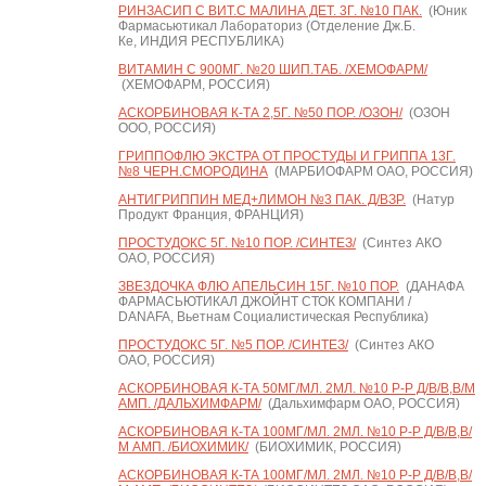
РИНЗАСИП С ВИТ.С МАЛИНА ДЕТ. 3Г. №10 ПАК.
(Юник
Фармасьютикал Лабораториз (Отделение Дж.Б.
Ке, ИНДИЯ РЕСПУБЛИКА)
ВИТАМИН С 900МГ. №20 ШИП.ТАБ. /ХЕМОФАРМ/
(ХЕМОФАРМ, РОССИЯ)
АСКОРБИНОВАЯ К-ТА 2,5Г. №50 ПОР. /ОЗОН/
(ОЗОН
ООО, РОССИЯ)
ГРИППОФЛЮ ЭКСТРА ОТ ПРОСТУДЫ И ГРИППА 13Г.
№8 ЧЕРН.СМОРОДИНА
(МАРБИОФАРМ ОАО, РОССИЯ)
АНТИГРИППИН МЕД+ЛИМОН №3 ПАК. Д/ВЗР.
(Натур
Продукт Франция, ФРАНЦИЯ)
ПРОСТУДОКС 5Г. №10 ПОР. /СИНТЕЗ/
(Синтез АКО
ОАО, РОССИЯ)
ЗВЕЗДОЧКА ФЛЮ АПЕЛЬСИН 15Г. №10 ПОР.
(ДАНАФА
ФАРМАСЬЮТИКАЛ ДЖОЙНТ СТОК КОМПАНИ /
DANAFA, Вьетнам Социалистическая Республика)
ПРОСТУДОКС 5Г. №5 ПОР. /СИНТЕЗ/
(Синтез АКО
ОАО, РОССИЯ)
АСКОРБИНОВАЯ К-ТА 50МГ/МЛ. 2МЛ. №10 Р-Р Д/В/В,В/М
АМП. /ДАЛЬХИМФАРМ/
(Дальхимфарм ОАО, РОССИЯ)
АСКОРБИНОВАЯ К-ТА 100МГ/МЛ. 2МЛ. №10 Р-Р Д/В/В,В/
М АМП. /БИОХИМИК/
(БИОХИМИК, РОССИЯ)
АСКОРБИНОВАЯ К-ТА 100МГ/МЛ. 2МЛ. №10 Р-Р Д/В/В,В/