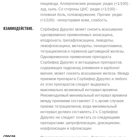
пищевода. Аллергические реакции: редко (<1/100) -
зуд, сыпь. Со стороны ЦНС: редко (<1/100) -
головная боль, головокружение. Прочие: редко
(<1/100) - гипертермия кожи, слабость.
ВЗАИМОДЕЙСТВИЕ.
Сорбифер Дурулес может снизить всасывание
одновременно применяемых эноксацина,
клодроната, грепафлоксацина, леводопы,
левофлоксацина, метилдопы, пеницилламина,
тетрациклинов и гормонов щитовидной железы.
Одновременное применение препарата
Сорбифер Дурулес и антацидных препаратов,
содержащих гидроксид алюминия и карбонат
магния, может снизить всасывание железа. Между
приемом препарата Сорбифер Дурулес и любого
из этих препаратов следует выдержать
максимально возможный интервал времени.
Рекомендуемый минимальный интервал времени
между приемами составляет 2 ч, кроме случаев
приема тетрациклинов, когда минимальный
интервал должен составлять 3 ч. Сорбифер
Дурулес не следует сочетать со следующими
препаратами: ципрофлоксацин, доксициклин,
норфлоксацин и офлоксацин.