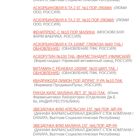
DANAFA, Вьетнам Социалистическая Республика)
АСКОРБИНОВАЯ К-ТА 2,5Г. №1 ПОР. /ЛЮМИ/
(ЛЮМИ
ООО, РОССИЯ)
АСКОРБИНОВАЯ К-ТА 2,5Г. №10 ПОР. /ЛЮМИ/
(ЛЮМИ
ООО, РОССИЯ)
ФЕНИПРЕКС-С №10 ПОР. МАЛИНА
(МОСКОВСКАЯ
ФАРМ.ФАБРИКА, РОССИЯ)
АСКОРБИНОВАЯ К-ТА 100МГ. ГЛЮКОЗА №60 ТАБ./
ОБНОВЛЕНИЕ/
(ОБНОВЛЕНИЕ ПФК, РОССИЯ)
АСКОРУТИН №100 ТАБ. /ФАРМСТАНДАРТ-УФИМСКИЙ/
(Фармстандарт-Уфимский витаминный завод, РОССИЯ)
ВИТАМИН С РЕНЕВАЛ 1000МГ. №20 ШИП.ТАБ. /
ОБНОВЛЕНИЕ/
(ОБНОВЛЕНИЕ ПФК, РОССИЯ)
КВАДРИКОЛД ЛИМОН ПОР Д/ПРИГ. Р-РА №10 ПАК.
(Фармакор Продакшн/Пульс, РОССИЯ)
РИНЗА КИДС МАЛИНА ДЕТ. 3Г. №10 ПАК.
(Юник
Фармасьютикал Лабораториз (Отделение Дж.Б.
Ке, ИНДИЯ РЕСПУБЛИКА)
ЗВЕЗДОЧКА ФЛЮ АПЕЛЬСИН 15Г. №6 ПОР. Д/Р-РА
(ДАНАФА ФАРМАСЬЮТИКАЛ ДЖОЙНТ СТОК КОМПАНИ /
DANAFA, Вьетнам Социалистическая Республика)
ЗВЕЗДОЧКА ФЛЮ МАЛИНА 15Г. №6 ПОР. Д/Р-РА
(ДАНАФА ФАРМАСЬЮТИКАЛ ДЖОЙНТ СТОК КОМПАНИ /
DANAFA, Вьетнам Социалистическая Республика)