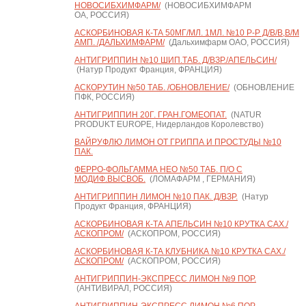
НОВОСИБХИМФАРМ/
(НОВОСИБХИМФАРМ
ОА, РОССИЯ)
АСКОРБИНОВАЯ К-ТА 50МГ/МЛ. 1МЛ. №10 Р-Р Д/В/В,В/М
АМП. /ДАЛЬХИМФАРМ/
(Дальхимфарм ОАО, РОССИЯ)
АНТИГРИППИН №10 ШИП.ТАБ. Д/ВЗР./АПЕЛЬСИН/
(Натур Продукт Франция, ФРАНЦИЯ)
АСКОРУТИН №50 ТАБ. /ОБНОВЛЕНИЕ/
(ОБНОВЛЕНИЕ
ПФК, РОССИЯ)
АНТИГРИППИН 20Г. ГРАН.ГОМЕОПАТ.
(NATUR
PRODUKT EUROPE, Нидерландов Королевство)
ВАЙРУФЛЮ ЛИМОН ОТ ГРИППА И ПРОСТУДЫ №10
ПАК.
ФЕРРО-ФОЛЬГАММА НЕО №50 ТАБ. П/О С
МОДИФ.ВЫСВОБ.
(ЛОМАФАРМ , ГЕРМАНИЯ)
АНТИГРИППИН ЛИМОН №10 ПАК. Д/ВЗР.
(Натур
Продукт Франция, ФРАНЦИЯ)
АСКОРБИНОВАЯ К-ТА АПЕЛЬСИН №10 КРУТКА САХ./
АСКОПРОМ/
(АСКОПРОМ, РОССИЯ)
АСКОРБИНОВАЯ К-ТА КЛУБНИКА №10 КРУТКА САХ./
АСКОПРОМ/
(АСКОПРОМ, РОССИЯ)
АНТИГРИППИН-ЭКСПРЕСС ЛИМОН №9 ПОР.
(АНТИВИРАЛ, РОССИЯ)