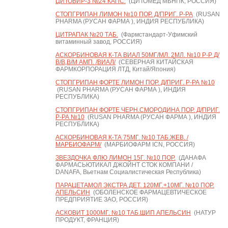
ЦИТОВИР-3 №24 КАПС.
(ЦИТОМЕД МБНПК, РОССИЯ)
СТОПГРИПАН ЛИМОН №10 ПОР. Д/ПРИГ. Р-РА
(RUSAN
PHARMA (РУСАН ФАРМА ), ИНДИЯ РЕСПУБЛИКА)
ЦИТРАПАК №20 ТАБ.
(Фармстандарт-Уфимский
витаминный завод, РОССИЯ)
АСКОРБИНОВАЯ К-ТА ВИАЛ 50МГ/МЛ. 2МЛ. №10 Р-Р Д/
В/В,В/М АМП. /ВИАЛ/
(СЕВЕРНАЯ КИТАЙСКАЯ
ФАРМКОРПОРАЦИЯ ЛТД, Китай/Япония)
СТОПГРИПАН ФОРТЕ ЛИМОН ПОР. Д/ПРИГ. Р-РА №10
(RUSAN PHARMA (РУСАН ФАРМА ), ИНДИЯ
РЕСПУБЛИКА)
СТОПГРИПАН ФОРТЕ ЧЕРН.СМОРОДИНА ПОР. Д/ПРИГ.
Р-РА №10
(RUSAN PHARMA (РУСАН ФАРМА ), ИНДИЯ
РЕСПУБЛИКА)
АСКОРБИНОВАЯ К-ТА 75МГ. №10 ТАБ.ЖЕВ. /
МАРБИОФАРМ/
(МАРБИОФАРМ ICN, РОССИЯ)
ЗВЕЗДОЧКА ФЛЮ ЛИМОН 15Г. №10 ПОР.
(ДАНАФА
ФАРМАСЬЮТИКАЛ ДЖОЙНТ СТОК КОМПАНИ /
DANAFA, Вьетнам Социалистическая Республика)
ПАРАЦЕТАМОЛ ЭКСТРА ДЕТ. 120МГ.+10МГ. №10 ПОР.
АПЕЛЬСИН
(ОБОЛЕНСКОЕ ФАРМАЦЕВТИЧЕСКОЕ
ПРЕДПРИЯТИЕ ЗАО, РОССИЯ)
АСКОВИТ 1000МГ. №10 ТАБ.ШИП АПЕЛЬСИН
(НАТУР
ПРОДУКТ, ФРАНЦИЯ)