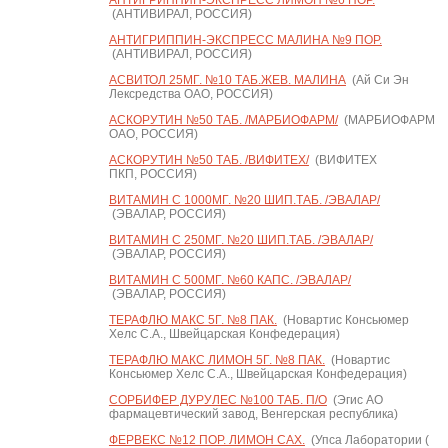
АНТИГРИППИН-ЭКСПРЕСС ЛИМОН №6 ПОР.
(АНТИВИРАЛ, РОССИЯ)
АНТИГРИППИН-ЭКСПРЕСС МАЛИНА №9 ПОР.
(АНТИВИРАЛ, РОССИЯ)
АСВИТОЛ 25МГ. №10 ТАБ.ЖЕВ. МАЛИНА
(Ай Си Эн
Лексредства ОАО, РОССИЯ)
АСКОРУТИН №50 ТАБ. /МАРБИОФАРМ/
(МАРБИОФАРМ
ОАО, РОССИЯ)
АСКОРУТИН №50 ТАБ. /ВИФИТЕХ/
(ВИФИТЕХ
ПКП, РОССИЯ)
ВИТАМИН С 1000МГ. №20 ШИП.ТАБ. /ЭВАЛАР/
(ЭВАЛАР, РОССИЯ)
ВИТАМИН С 250МГ. №20 ШИП.ТАБ. /ЭВАЛАР/
(ЭВАЛАР, РОССИЯ)
ВИТАМИН С 500МГ. №60 КАПС. /ЭВАЛАР/
(ЭВАЛАР, РОССИЯ)
ТЕРАФЛЮ МАКС 5Г. №8 ПАК.
(Новартис Консьюмер
Хелс С.А., Швейцарская Конфедерация)
ТЕРАФЛЮ МАКС ЛИМОН 5Г. №8 ПАК.
(Новартис
Консьюмер Хелс С.А., Швейцарская Конфедерация)
СОРБИФЕР ДУРУЛЕС №100 ТАБ. П/О
(Эгис АО
фармацевтический завод, Венгерская республика)
ФЕРВЕКС №12 ПОР. ЛИМОН САХ.
(Упса Лаборатории (