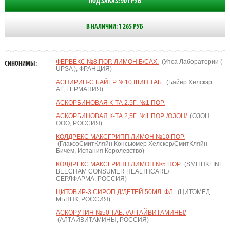
ПОД ЗАКАЗ: 901 РУБ
В НАЛИЧИИ: 1 265 РУБ
ФЕРВЕКС №8 ПОР. ЛИМОН Б/САХ.
(Упса Лаборатории (
СИНОНИМЫ:
UPSA ), ФРАНЦИЯ)
АСПИРИН-С БАЙЕР №10 ШИП.ТАБ.
(Байер Хелскэр
АГ, ГЕРМАНИЯ)
АСКОРБИНОВАЯ К-ТА 2,5Г. №1 ПОР.
АСКОРБИНОВАЯ К-ТА 2,5Г. №1 ПОР. /ОЗОН/
(ОЗОН
ООО, РОССИЯ)
КОЛДРЕКС МАКСГРИПП ЛИМОН №10 ПОР.
(ГлаксоСмитКляйн Консьюмер Хелскер/СмитКляйн
Бичем, Испания Королевство)
КОЛДРЕКС МАКСГРИПП ЛИМОН №5 ПОР.
(SMITHKLINE
BEECHAM CONSUMER HEALTHCARE/
СЕРЛФАРМА, РОССИЯ)
ЦИТОВИР-3 СИРОП Д/ДЕТЕЙ 50МЛ. ФЛ.
(ЦИТОМЕД
МБНПК, РОССИЯ)
АСКОРУТИН №50 ТАБ. /АЛТАЙВИТАМИНЫ/
(АЛТАЙВИТАМИНЫ, РОССИЯ)