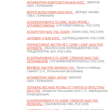
АКТИФЕРРИН КОМПОЗИТУМ №30 КАПС.
(МЕРКЛЕ
ГмбХ, ГЕРМАНИЯ)
ФЕРРО-ФОЛЬГАММА №50 КАПС.
(ВЕРВАГ ФАРМА
ГМБХ, ГЕРМАНИЯ)
АСКОРБИНОВАЯ К-ТА 50МГ. №200 ДРАЖЕ /
АЛТАЙВИТАМИНЫ/
(АЛТАЙВИТАМИНЫ, РОССИЯ)
АСКОРУТИН №50 ТАБ. /ОЗОН/
(ОЗОН ООО, РОССИЯ)
ЦИТОВИР-3 №48 КАПС.
(ЦИТОМЕД МБНПК, РОССИЯ)
ПАРАЦЕТАМОЛ ЭКСТРА ДЕТ. 120МГ.+10МГ. №10 ПОР.
КАРАМЕЛЬ
(ОБОЛЕНСКОЕ ФАРМАЦЕВТИЧЕСКОЕ
ПРЕДПРИЯТИЕ ЗАО, РОССИЯ)
АСКОРБИНОВАЯ К-ТА 100МГ. ГЛЮКОЗА №20 ТАБ./
ТАТХИМФАРМ/
(ТАТХИМФАРМПРЕПАРАТЫ, РОССИЯ)
ФЕРВЕКС №8 ПОР. МАЛИНА САХ.
(Бристол-Майерс
Сквибб С.р.Л., Итальянская республика)
АКТИФЕРРИН 30МЛ. КАПЛИ
(МЕРКЛЕ
ГмбХ, ГЕРМАНИЯ)
ТЕРАФЛЮ ЛЕСНЫЕ ЯГОДЫ ОТ ГРИППА И ПРОСТУДЫ
№10 ПАК.
(Новартис Консьюмер Хелс С.А., Швейцарская
Конфедерация)
АСКОРБИНОВАЯ К-ТА 100МГ. ГЛЮКОЗА №20 ТАБ.
/RENEWAL/
(ОБНОВЛЕНИЕ ПФК, РОССИЯ)