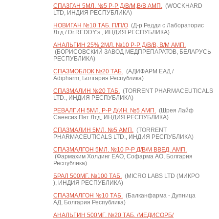
СПАЗГАН 5МЛ. №5 Р-Р Д/В/М,В/В АМП.
(WOCKHARD
LTD, ИНДИЯ РЕСПУБЛИКА)
НОВИГАН №10 ТАБ. П/П/О
(Д-р Редди с Лабораторис
Лтд / Dr.REDDY's , ИНДИЯ РЕСПУБЛИКА)
АНАЛЬГИН 25% 2МЛ. №10 Р-Р Д/В/В, В/М АМП.
(БОРИСОВСКИЙ ЗАВОД МЕДПРЕПАРАТОВ, БЕЛАРУСЬ
РЕСПУБЛИКА)
СПАЗМОБЛОК №20 ТАБ.
(АДИФАРМ ЕАД /
Adipharm, Болгария Республика)
СПАЗМАЛИН №20 ТАБ.
(TORRENT PHARMACEUTICALS
LTD., ИНДИЯ РЕСПУБЛИКА)
РЕВАЛГИН 5МЛ. Р-Р Д/ИН. №5 АМП.
(Шрея Лайф
Саенсиз Пвт Лтд, ИНДИЯ РЕСПУБЛИКА)
СПАЗМАЛИН 5МЛ. №5 АМП.
(TORRENT
PHARMACEUTICALS LTD., ИНДИЯ РЕСПУБЛИКА)
СПАЗМАЛГОН 5МЛ. №10 Р-Р Д/В/М ВВЕД. АМП.
(Фармахим Холдинг ЕАО, Софарма АО, Болгария
Республика)
БРАЛ 500МГ. №100 ТАБ.
(MICRO LABS LTD (МИКРО
), ИНДИЯ РЕСПУБЛИКА)
СПАЗМАЛГОН №10 ТАБ.
(Балканфарма - Дупница
АД, Болгария Республика)
АНАЛЬГИН 500МГ. №20 ТАБ. /МЕДИСОРБ/