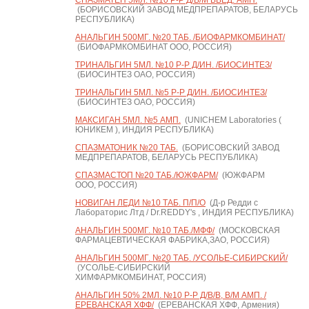
СПАЗМАТЕН 5МЛ. №10 Р-Р Д/В/М ВВЕД. АМП.
(БОРИСОВСКИЙ ЗАВОД МЕДПРЕПАРАТОВ, БЕЛАРУСЬ
РЕСПУБЛИКА)
АНАЛЬГИН 500МГ. №20 ТАБ. /БИОФАРМКОМБИНАТ/
(БИОФАРМКОМБИНАТ ООО, РОССИЯ)
ТРИНАЛЬГИН 5МЛ. №10 Р-Р Д/ИН. /БИОСИНТЕЗ/
(БИОСИНТЕЗ ОАО, РОССИЯ)
ТРИНАЛЬГИН 5МЛ. №5 Р-Р Д/ИН. /БИОСИНТЕЗ/
(БИОСИНТЕЗ ОАО, РОССИЯ)
МАКСИГАН 5МЛ. №5 АМП.
(UNICHEM Laboratories (
ЮНИКЕМ ), ИНДИЯ РЕСПУБЛИКА)
СПАЗМАТОНИК №20 ТАБ.
(БОРИСОВСКИЙ ЗАВОД
МЕДПРЕПАРАТОВ, БЕЛАРУСЬ РЕСПУБЛИКА)
СПАЗМАСТОП №20 ТАБ./ЮЖФАРМ/
(ЮЖФАРМ
ООО, РОССИЯ)
НОВИГАН ЛЕДИ №10 ТАБ. П/П/О
(Д-р Редди с
Лабораторис Лтд / Dr.REDDY's , ИНДИЯ РЕСПУБЛИКА)
АНАЛЬГИН 500МГ. №10 ТАБ./МФФ/
(МОСКОВСКАЯ
ФАРМАЦЕВТИЧЕСКАЯ ФАБРИКА,ЗАО, РОССИЯ)
АНАЛЬГИН 500МГ. №20 ТАБ. /УСОЛЬЕ-СИБИРСКИЙ/
(УСОЛЬЕ-СИБИРСКИЙ
ХИМФАРМКОМБИНАТ, РОССИЯ)
АНАЛЬГИН 50% 2МЛ. №10 Р-Р Д/В/В, В/М АМП. /
ЕРЕВАНСКАЯ ХФФ/
(ЕРЕВАНСКАЯ ХФФ, Армения)