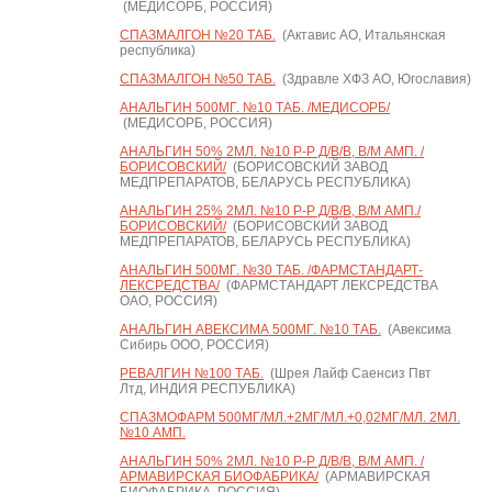
(МЕДИСОРБ, РОССИЯ)
СПАЗМАЛГОН №20 ТАБ.
(Актавис АО, Итальянская
республика)
СПАЗМАЛГОН №50 ТАБ.
(Здравле ХФЗ АО, Югославия)
АНАЛЬГИН 500МГ. №10 ТАБ. /МЕДИСОРБ/
(МЕДИСОРБ, РОССИЯ)
АНАЛЬГИН 50% 2МЛ. №10 Р-Р Д/В/В, В/М АМП. /
БОРИСОВСКИЙ/
(БОРИСОВСКИЙ ЗАВОД
МЕДПРЕПАРАТОВ, БЕЛАРУСЬ РЕСПУБЛИКА)
АНАЛЬГИН 25% 2МЛ. №10 Р-Р Д/В/В, В/М АМП./
БОРИСОВСКИЙ/
(БОРИСОВСКИЙ ЗАВОД
МЕДПРЕПАРАТОВ, БЕЛАРУСЬ РЕСПУБЛИКА)
АНАЛЬГИН 500МГ. №30 ТАБ. /ФАРМСТАНДАРТ-
ЛЕКСРЕДСТВА/
(ФАРМСТАНДАРТ ЛЕКСРЕДСТВА
ОАО, РОССИЯ)
АНАЛЬГИН АВЕКСИМА 500МГ. №10 ТАБ.
(Авексима
Сибирь ООО, РОССИЯ)
РЕВАЛГИН №100 ТАБ.
(Шрея Лайф Саенсиз Пвт
Лтд, ИНДИЯ РЕСПУБЛИКА)
СПАЗМОФАРМ 500МГ/МЛ.+2МГ/МЛ.+0,02МГ/МЛ. 2МЛ.
№10 АМП.
АНАЛЬГИН 50% 2МЛ. №10 Р-Р Д/В/В, В/М АМП. /
АРМАВИРСКАЯ БИОФАБРИКА/
(АРМАВИРСКАЯ