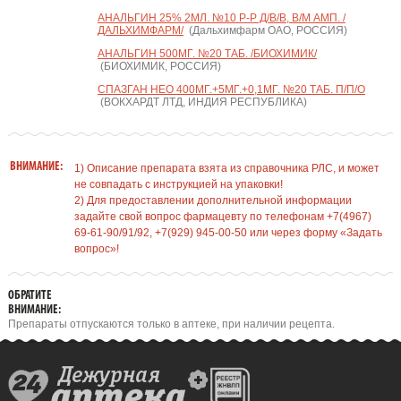
АНАЛЬГИН 25% 2МЛ. №10 Р-Р Д/В/В, В/М АМП. /
ДАЛЬХИМФАРМ/
(Дальхимфарм ОАО, РОССИЯ)
АНАЛЬГИН 500МГ. №20 ТАБ. /БИОХИМИК/
(БИОХИМИК, РОССИЯ)
СПАЗГАН НЕО 400МГ.+5МГ.+0,1МГ. №20 ТАБ. П/П/О
(ВОКХАРДТ ЛТД, ИНДИЯ РЕСПУБЛИКА)
ВНИМАНИЕ:
1) Описание препарата взята из справочника РЛС, и может
не совпадать с инструкцией на упаковки!
2) Для предоставлении дополнительной информации
задайте свой вопрос фармацевту по телефонам +7(4967)
69-61-90/91/92, +7(929) 945-00-50 или через форму «Задать
вопрос»!
ОБРАТИТЕ
ВНИМАНИЕ:
Препараты отпускаются только в аптеке, при наличии рецепта.