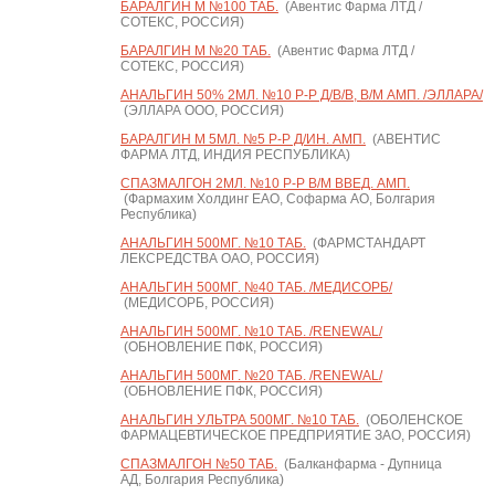
БАРАЛГИН М №100 ТАБ.
(Авентис Фарма ЛТД /
СОТЕКС, РОССИЯ)
БАРАЛГИН М №20 ТАБ.
(Авентис Фарма ЛТД /
СОТЕКС, РОССИЯ)
АНАЛЬГИН 50% 2МЛ. №10 Р-Р Д/В/В, В/М АМП. /ЭЛЛАРА/
(ЭЛЛАРА ООО, РОССИЯ)
БАРАЛГИН М 5МЛ. №5 Р-Р Д/ИН. АМП.
(АВЕНТИС
ФАРМА ЛТД, ИНДИЯ РЕСПУБЛИКА)
СПАЗМАЛГОН 2МЛ. №10 Р-Р В/М ВВЕД. АМП.
(Фармахим Холдинг ЕАО, Софарма АО, Болгария
Республика)
АНАЛЬГИН 500МГ. №10 ТАБ.
(ФАРМСТАНДАРТ
ЛЕКСРЕДСТВА ОАО, РОССИЯ)
АНАЛЬГИН 500МГ. №40 ТАБ. /МЕДИСОРБ/
(МЕДИСОРБ, РОССИЯ)
АНАЛЬГИН 500МГ. №10 ТАБ. /RENEWAL/
(ОБНОВЛЕНИЕ ПФК, РОССИЯ)
АНАЛЬГИН 500МГ. №20 ТАБ. /RENEWAL/
(ОБНОВЛЕНИЕ ПФК, РОССИЯ)
АНАЛЬГИН УЛЬТРА 500МГ. №10 ТАБ.
(ОБОЛЕНСКОЕ
ФАРМАЦЕВТИЧЕСКОЕ ПРЕДПРИЯТИЕ ЗАО, РОССИЯ)
СПАЗМАЛГОН №50 ТАБ.
(Балканфарма - Дупница
АД, Болгария Республика)