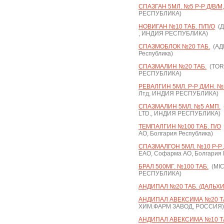
СПАЗГАН 5МЛ. №5 Р-Р Д/В/М,
РЕСПУБЛИКА)
НОВИГАН №10 ТАБ. П/П/О
(Д
, ИНДИЯ РЕСПУБЛИКА)
СПАЗМОБЛОК №20 ТАБ.
(АДИ
Республика)
СПАЗМАЛИН №20 ТАБ.
(TOR
РЕСПУБЛИКА)
РЕВАЛГИН 5МЛ. Р-Р Д/ИН. №
Лтд, ИНДИЯ РЕСПУБЛИКА)
СПАЗМАЛИН 5МЛ. №5 АМП.
LTD., ИНДИЯ РЕСПУБЛИКА)
ТЕМПАЛГИН №100 ТАБ. П/О
АО, Болгария Республика)
СПАЗМАЛГОН 5МЛ. №10 Р-Р Д
ЕАО, Софарма АО, Болгария 
БРАЛ 500МГ. №100 ТАБ.
(MIC
РЕСПУБЛИКА)
АНДИПАЛ №20 ТАБ. /ДАЛЬХ
АНДИПАЛ АВЕКСИМА №20 Т
ХИМ.ФАРМ ЗАВОД, РОССИЯ)
АНДИПАЛ АВЕКСИМА №10 Т