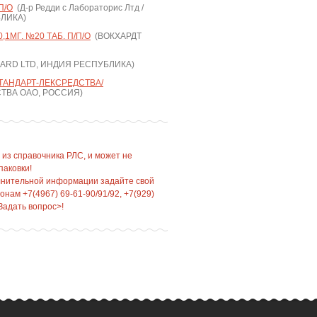
П/О
(Д-р Редди с Лабораторис Лтд /
БЛИКА)
,1МГ. №20 ТАБ. П/П/О
(ВОКХАРДТ
RD LTD, ИНДИЯ РЕСПУБЛИКА)
ТАНДАРТ-ЛЕКСРЕДСТВА/
ТВА ОАО, РОССИЯ)
 из справочника РЛС, и может не
паковки!
лнительной информации задайте свой
нам +7(4967) 69-61-90/91/92, +7(929)
Задать вопрос>!