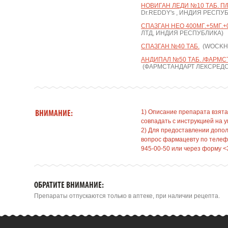
НОВИГАН ЛЕДИ №10 ТАБ. П/
Dr.REDDY's , ИНДИЯ РЕСПУ
СПАЗГАН НЕО 400МГ.+5МГ.+0
ЛТД, ИНДИЯ РЕСПУБЛИКА)
СПАЗГАН №40 ТАБ.
(WOCKHA
АНДИПАЛ №50 ТАБ. /ФАРМС
(ФАРМСТАНДАРТ ЛЕКСРЕДС
1) Описание препарата взята
ВНИМАНИЕ:
совпадать с инструкцией на у
2) Для предоставлении допо
вопрос фармацевту по телефо
945-00-50 или через форму <
ОБРАТИТЕ ВНИМАНИЕ:
Препараты отпускаются только в аптеке, при наличии рецепта.