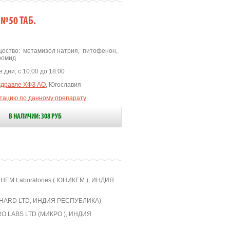
№50 ТАБ.
ество:
метамизол натрия
,
питофенон
,
ромид
 дни, с 10:00 до 18:00
Здравле ХФЗ АО
, Югославия
ьтацию по данному препарату
В НАЛИЧИИ: 308 РУБ
HEM Laboratories ( ЮНИКЕМ ), ИНДИЯ
ARD LTD, ИНДИЯ РЕСПУБЛИКА)
O LABS LTD (МИКРО ), ИНДИЯ