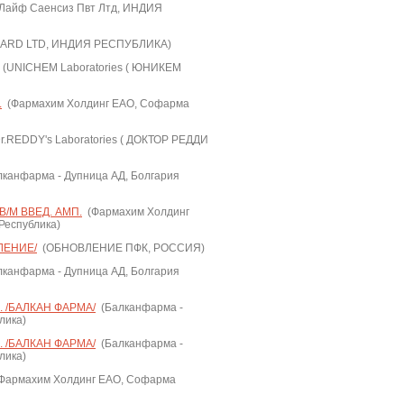
Лайф Саенсиз Пвт Лтд, ИНДИЯ
RD LTD, ИНДИЯ РЕСПУБЛИКА)
(UNICHEM Laboratories ( ЮНИКЕМ
.
(Фармахим Холдинг ЕАО, Софарма
r.REDDY's Laboratories ( ДОКТОР РЕДДИ
канфарма - Дупница АД, Болгария
В/М ВВЕД. АМП.
(Фармахим Холдинг
Республика)
ЛЕНИЕ/
(ОБНОВЛЕНИЕ ПФК, РОССИЯ)
канфарма - Дупница АД, Болгария
 /БАЛКАН ФАРМА/
(Балканфарма -
лика)
 /БАЛКАН ФАРМА/
(Балканфарма -
лика)
Фармахим Холдинг ЕАО, Софарма