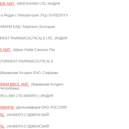
В/В АМП.
(WOCKHARD LTD, ИНДИЯ
-р Редди с Лабораторис Лтд / Dr.REDDY's
ФАРМ ЕАД / Adipharm, Болгария
RENT PHARMACEUTICALS LTD., ИНДИЯ
5 АМП.
(Шрея Лайф Саенсиз Пвт
(TORRENT PHARMACEUTICALS
(Фармахим Холдинг ЕАО, Софарма
/В/М ВВЕД. АМП.
(Фармахим Холдинг
Республика)
RO LABS LTD (МИКРО ), ИНДИЯ
ИМФАРМ/
(Дальхимфарм ОАО, РОССИЯ)
АБ.
(АНЖЕРО-СУДЖЕНСКИЙ
АБ.
(АНЖЕРО-СУДЖЕНСКИЙ