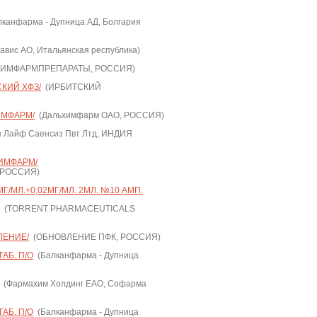
канфарма - Дупница АД, Болгария
авис АО, Итальянская республика)
ХИМФАРМПРЕПАРАТЫ, РОССИЯ)
СКИЙ ХФЗ/
(ИРБИТСКИЙ
ИМФАРМ/
(Дальхимфарм ОАО, РОССИЯ)
 Лайф Саенсиз Пвт Лтд, ИНДИЯ
ХИМФАРМ/
 РОССИЯ)
/МЛ.+0,02МГ/МЛ. 2МЛ. №10 АМП.
(TORRENT PHARMACEUTICALS
ЛЕНИЕ/
(ОБНОВЛЕНИЕ ПФК, РОССИЯ)
АБ. П/О
(Балканфарма - Дупница
(Фармахим Холдинг ЕАО, Софарма
АБ. П/О
(Балканфарма - Дупница