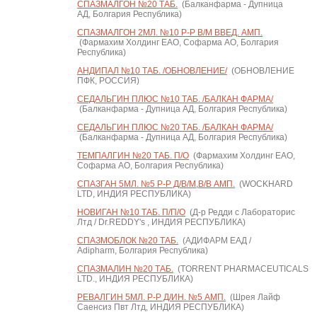
СПАЗМАЛГОН №20 ТАБ.
(Балканфарма - Дупница
АД, Болгария Республика)
СПАЗМАЛГОН 2МЛ. №10 Р-Р В/М ВВЕД. АМП.
(Фармахим Холдинг ЕАО, Софарма АО, Болгария
Республика)
АНДИПАЛ №10 ТАБ. /ОБНОВЛЕНИЕ/
(ОБНОВЛЕНИЕ
ПФК, РОССИЯ)
СЕДАЛЬГИН ПЛЮС №10 ТАБ. /БАЛКАН ФАРМА/
(Балканфарма - Дупница АД, Болгария Республика)
СЕДАЛЬГИН ПЛЮС №20 ТАБ. /БАЛКАН ФАРМА/
(Балканфарма - Дупница АД, Болгария Республика)
ТЕМПАЛГИН №20 ТАБ. П/О
(Фармахим Холдинг ЕАО,
Софарма АО, Болгария Республика)
СПАЗГАН 5МЛ. №5 Р-Р Д/В/М,В/В АМП.
(WOCKHARD
LTD, ИНДИЯ РЕСПУБЛИКА)
НОВИГАН №10 ТАБ. П/П/О
(Д-р Редди с Лабораторис
Лтд / Dr.REDDY's , ИНДИЯ РЕСПУБЛИКА)
СПАЗМОБЛОК №20 ТАБ.
(АДИФАРМ ЕАД /
Adipharm, Болгария Республика)
СПАЗМАЛИН №20 ТАБ.
(TORRENT PHARMACEUTICALS
LTD., ИНДИЯ РЕСПУБЛИКА)
РЕВАЛГИН 5МЛ. Р-Р Д/ИН. №5 АМП.
(Шрея Лайф
Саенсиз Пвт Лтд, ИНДИЯ РЕСПУБЛИКА)