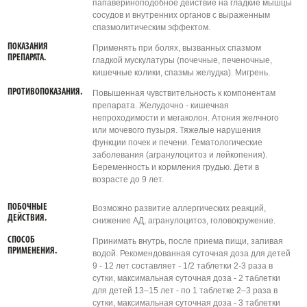
папавериноподобное действие на гладкие мышцы
сосудов и внутренних органов с выраженным
спазмолитическим эффектом.
ПОКАЗАНИЯ
Применять при болях, вызванных спазмом
ПРЕПАРАТА.
гладкой мускулатуры (почечные, печеночные,
кишечные колики, спазмы желудка). Мигрень.
ПРОТИВОПОКАЗАНИЯ.
Повышенная чувствительность к компонентам
препарата. Желудочно - кишечная
непроходимости и мегаколон. Атония желчного
или мочевого пузыря. Тяжелые нарушения
функции почек и печени. Гематологические
заболевания (агранулоцитоз и лейкопения).
Беременность и кормления грудью. Дети в
возрасте до 9 лет.
ПОБОЧНЫЕ
Возможно развитие аллергических реакций,
ДЕЙСТВИЯ.
снижение АД, агранулоцитоз, головокружение.
СПОСОБ
Принимать внутрь, после приема пищи, запивая
ПРИМЕНЕНИЯ.
водой. Рекомендованная суточная доза для детей
9 - 12 лет составляет - 1/2 таблетки 2-3 раза в
сутки, максимальная суточная доза - 2 таблетки
для детей 13–15 лет - по 1 таблетке 2–3 раза в
сутки, максимальная суточная доза - 3 таблетки