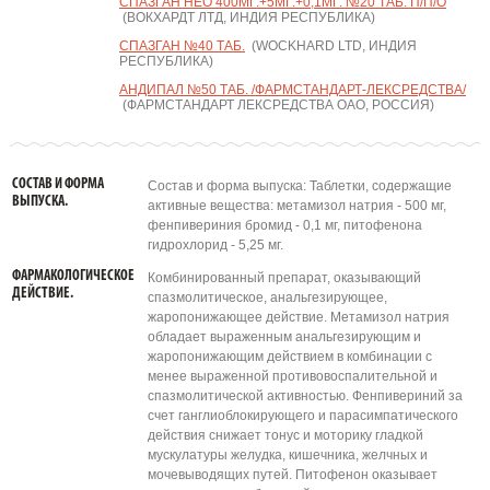
СПАЗГАН НЕО 400МГ.+5МГ.+0,1МГ. №20 ТАБ. П/П/О
(ВОКХАРДТ ЛТД, ИНДИЯ РЕСПУБЛИКА)
СПАЗГАН №40 ТАБ.
(WOCKHARD LTD, ИНДИЯ
РЕСПУБЛИКА)
АНДИПАЛ №50 ТАБ. /ФАРМСТАНДАРТ-ЛЕКСРЕДСТВА/
(ФАРМСТАНДАРТ ЛЕКСРЕДСТВА ОАО, РОССИЯ)
СОСТАВ И ФОРМА
Состав и форма выпуска: Таблетки, содержащие
ВЫПУСКА.
активные вещества: метамизол натрия - 500 мг,
фенпивериния бромид - 0,1 мг, питофенона
гидрохлорид - 5,25 мг.
ФАРМАКОЛОГИЧЕСКОЕ
Комбинированный препарат, оказывающий
ДЕЙСТВИЕ.
спазмолитическое, анальгезирующее,
жаропонижающее действие. Метамизол натрия
обладает выраженным анальгезирующим и
жаропонижающим действием в комбинации с
менее выраженной противовоспалительной и
спазмолитической активностью. Фенпивериний за
счет ганглиоблокирующего и парасимпатического
действия снижает тонус и моторику гладкой
мускулатуры желудка, кишечника, желчных и
мочевыводящих путей. Питофенон оказывает