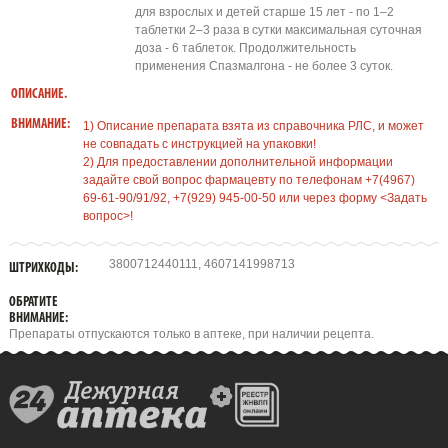
для взрослых и детей старше 15 лет - по 1–2
таблетки 2–3 раза в сутки максимальная суточная
доза - 6 таблеток. Продолжительность
применения Спазмалгона - не более 3 суток.
ОПИСАНИЕ.
ВНИМАНИЕ:
1) Описание препарата взята из справочника РЛС, и может
не совпадать с инструкцией на упаковки!
2) Для предоставлении дополнительной информации
задайте свой вопрос фармацевту по телефонам +7(4967)
69-61-90/91/92, +7(929) 945-00-50 или через форму <Задать
вопрос>!
3800712440111, 4607141998713
ШТРИХКОДЫ:
ОБРАТИТЕ
ВНИМАНИЕ:
Препараты отпускаются только в аптеке, при наличии рецепта.