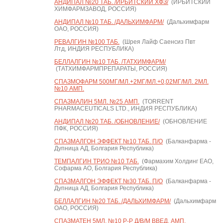
АНДИПАЛ №20 ТАБ. /ИРБИТСКИЙ ХФЗ/
(ИРБИТСКИЙ
ХИМФАРМЗАВОД, РОССИЯ)
АНДИПАЛ №10 ТАБ. /ДАЛЬХИМФАРМ/
(Дальхимфарм
ОАО, РОССИЯ)
РЕВАЛГИН №100 ТАБ.
(Шрея Лайф Саенсиз Пвт
Лтд, ИНДИЯ РЕСПУБЛИКА)
БЕЛЛАЛГИН №10 ТАБ. /ТАТХИМФАРМ/
(ТАТХИМФАРМПРЕПАРАТЫ, РОССИЯ)
СПАЗМОФАРМ 500МГ/МЛ.+2МГ/МЛ.+0,02МГ/МЛ. 2МЛ.
№10 АМП.
СПАЗМАЛИН 5МЛ. №25 АМП.
(TORRENT
PHARMACEUTICALS LTD., ИНДИЯ РЕСПУБЛИКА)
АНДИПАЛ №20 ТАБ. /ОБНОВЛЕНИЕ/
(ОБНОВЛЕНИЕ
ПФК, РОССИЯ)
СПАЗМАЛГОН ЭФФЕКТ №10 ТАБ. П/О
(Балканфарма -
Дупница АД, Болгария Республика)
ТЕМПАЛГИН ТРИО №10 ТАБ.
(Фармахим Холдинг ЕАО,
Софарма АО, Болгария Республика)
СПАЗМАЛГОН ЭФФЕКТ №30 ТАБ. П/О
(Балканфарма -
Дупница АД, Болгария Республика)
БЕЛЛАЛГИН №20 ТАБ. /ДАЛЬХИМФАРМ/
(Дальхимфарм
ОАО, РОССИЯ)
СПАЗМАТЕН 5МЛ. №10 Р-Р Д/В/М ВВЕД. АМП.