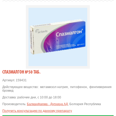
СПАЗМАЛГОН №50 ТАБ.
Артикул:
159431
Действующее вещество:
метамизол натрия
,
питофенон
,
фенпивериния
бромид
Доставка:
рабочие дни, с 10:00 до 18:00
Производитель:
Балканфарма - Дупница АД
, Болгария Республика
Получить консультацию по данному препарату