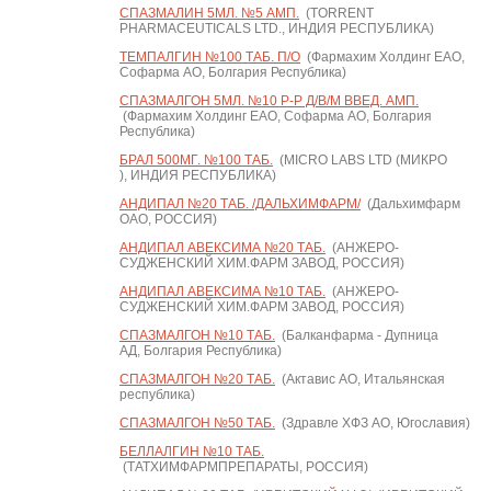
СПАЗМАЛИН 5МЛ. №5 АМП.
(TORRENT
PHARMACEUTICALS LTD., ИНДИЯ РЕСПУБЛИКА)
ТЕМПАЛГИН №100 ТАБ. П/О
(Фармахим Холдинг ЕАО,
Софарма АО, Болгария Республика)
СПАЗМАЛГОН 5МЛ. №10 Р-Р Д/В/М ВВЕД. АМП.
(Фармахим Холдинг ЕАО, Софарма АО, Болгария
Республика)
БРАЛ 500МГ. №100 ТАБ.
(MICRO LABS LTD (МИКРО
), ИНДИЯ РЕСПУБЛИКА)
АНДИПАЛ №20 ТАБ. /ДАЛЬХИМФАРМ/
(Дальхимфарм
ОАО, РОССИЯ)
АНДИПАЛ АВЕКСИМА №20 ТАБ.
(АНЖЕРО-
СУДЖЕНСКИЙ ХИМ.ФАРМ ЗАВОД, РОССИЯ)
АНДИПАЛ АВЕКСИМА №10 ТАБ.
(АНЖЕРО-
СУДЖЕНСКИЙ ХИМ.ФАРМ ЗАВОД, РОССИЯ)
СПАЗМАЛГОН №10 ТАБ.
(Балканфарма - Дупница
АД, Болгария Республика)
СПАЗМАЛГОН №20 ТАБ.
(Актавис АО, Итальянская
республика)
СПАЗМАЛГОН №50 ТАБ.
(Здравле ХФЗ АО, Югославия)
БЕЛЛАЛГИН №10 ТАБ.
(ТАТХИМФАРМПРЕПАРАТЫ, РОССИЯ)