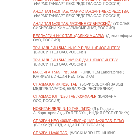
(ФАРМСТАНДАРТ ЛЕКСРЕДСТВА ОАО, РОССИЯ)
АНДИПАЛ №10 ТАБ. /ФАРМСТАНДАРТ-ЛЕКСРЕДСТВА/
(ФАРМСТАНДАРТ ЛЕКСРЕДСТВА ОАО, РОССИЯ)
АНДИПАЛ №20 ТАБ. /УСОЛЬЕ-СИБИРСКИЙ/
(УСОЛЬЕ-
СИБИРСКИЙ ХИМФАРМКОМБИНАТ, РОССИЯ)
БЕЛЛАЛГИН №10 ТАБ. /ДАЛЬХИМФАРМ/
(Дальхимфарм
ОАО, РОССИЯ)
ТРИНАЛЬГИН 5МЛ. №10 Р-Р Д/ИН. /БИОСИНТЕЗ/
(БИОСИНТЕЗ ОАО, РОССИЯ)
ТРИНАЛЬГИН 5МЛ. №5 Р-Р Д/ИН. /БИОСИНТЕЗ/
(БИОСИНТЕЗ ОАО, РОССИЯ)
МАКСИГАН 5МЛ. №5 АМП.
(UNICHEM Laboratories (
ЮНИКЕМ ), ИНДИЯ РЕСПУБЛИКА)
СПАЗМАТОНИК №20 ТАБ.
(БОРИСОВСКИЙ ЗАВОД
МЕДПРЕПАРАТОВ, БЕЛАРУСЬ РЕСПУБЛИКА)
СПАЗМАСТОП №20 ТАБ./ЮЖФАРМ/
(ЮЖФАРМ
ООО, РОССИЯ)
НОВИГАН ЛЕДИ №10 ТАБ. П/П/О
(Д-р Редди с
Лабораторис Лтд / Dr.REDDY's , ИНДИЯ РЕСПУБЛИКА)
СПАЗГАН НЕО 400МГ.+5МГ.+0,1МГ. №20 ТАБ. П/П/О
(ВОКХАРДТ ЛТД, ИНДИЯ РЕСПУБЛИКА)
СПАЗГАН №40 ТАБ.
(WOCKHARD LTD, ИНДИЯ