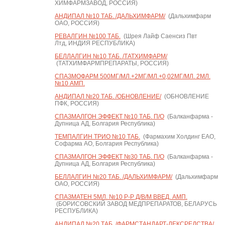
ХИМФАРМЗАВОД, РОССИЯ)
АНДИПАЛ №10 ТАБ. /ДАЛЬХИМФАРМ/
(Дальхимфарм
ОАО, РОССИЯ)
РЕВАЛГИН №100 ТАБ.
(Шрея Лайф Саенсиз Пвт
Лтд, ИНДИЯ РЕСПУБЛИКА)
БЕЛЛАЛГИН №10 ТАБ. /ТАТХИМФАРМ/
(ТАТХИМФАРМПРЕПАРАТЫ, РОССИЯ)
СПАЗМОФАРМ 500МГ/МЛ.+2МГ/МЛ.+0,02МГ/МЛ. 2МЛ.
№10 АМП.
АНДИПАЛ №20 ТАБ. /ОБНОВЛЕНИЕ/
(ОБНОВЛЕНИЕ
ПФК, РОССИЯ)
СПАЗМАЛГОН ЭФФЕКТ №10 ТАБ. П/О
(Балканфарма -
Дупница АД, Болгария Республика)
ТЕМПАЛГИН ТРИО №10 ТАБ.
(Фармахим Холдинг ЕАО,
Софарма АО, Болгария Республика)
СПАЗМАЛГОН ЭФФЕКТ №30 ТАБ. П/О
(Балканфарма -
Дупница АД, Болгария Республика)
БЕЛЛАЛГИН №20 ТАБ. /ДАЛЬХИМФАРМ/
(Дальхимфарм
ОАО, РОССИЯ)
СПАЗМАТЕН 5МЛ. №10 Р-Р Д/В/М ВВЕД. АМП.
(БОРИСОВСКИЙ ЗАВОД МЕДПРЕПАРАТОВ, БЕЛАРУСЬ
РЕСПУБЛИКА)
АНДИПАЛ №20 ТАБ. /ФАРМСТАНДАРТ-ЛЕКСРЕДСТВА/