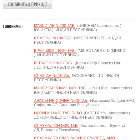
СООБЩИТЬ О ПРИХОДЕ
МАКСИГАН №100 ТАБ.
(UNICHEM Laboratories (
СИНОНИМЫ:
ЮНИКЕМ ), ИНДИЯ РЕСПУБЛИКА)
СПАЗГАН №100 ТАБ.
(WOCKHARD LTD, ИНДИЯ
РЕСПУБЛИКА)
БРАЛ 500МГ. №20 ТАБ.
(MICRO LABS LTD (МИКРО
), ИНДИЯ РЕСПУБЛИКА)
РЕВАЛГИН №20 ТАБ.
(Шрея Лайф Саенсиз Пвт
Лтд, ИНДИЯ РЕСПУБЛИКА)
СПАЗГАН №20 ТАБ.
(WOCKHARD LTD, ИНДИЯ
РЕСПУБЛИКА)
МАКСИГАН 500МГ. №20 ТАБ.
(UNICHEM Laboratories (
ЮНИКЕМ ), ИНДИЯ РЕСПУБЛИКА)
АНАЛЬГИН-ХИНИН №20 ТАБ.
(Фармахим Холдинг ЕАО,
Софарма АО, Болгария Республика)
НОВИГАН №20 ТАБ. П/П/О
(Dr.REDDY's Laboratories (
ДОКТОР РЕДДИ С ), ИНДИЯ РЕСПУБЛИКА)
СПАЗМАЛГОН №20 ТАБ.
(Балканфарма - Дупница
АД, Болгария Республика)
СПАЗМАЛГОН 2МЛ. №10 Р-Р В/М ВВЕД. АМП.