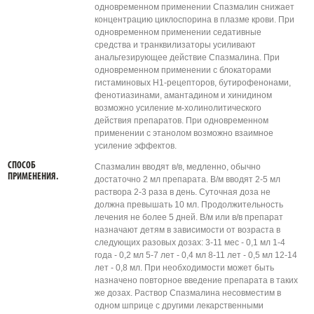
одновременном применении Спазмалин снижает
концентрацию циклоспорина в плазме крови. При
одновременном применении седативные
средства и транквилизаторы усиливают
анальгезирующее действие Спазмалина. При
одновременном применении с блокаторами
гистаминовых Н1-рецепторов, бутирофенонами,
фенотиазинами, амантадином и хинидином
возможно усиление м-холинолитического
действия препаратов. При одновременном
применении с этанолом возможно взаимное
усиление эффектов.
СПОСОБ
Спазмалин вводят в/в, медленно, обычно
ПРИМЕНЕНИЯ.
достаточно 2 мл препарата. В/м вводят 2-5 мл
раствора 2-3 раза в день. Суточная доза не
должна превышать 10 мл. Продолжительность
лечения не более 5 дней. В/м или в/в препарат
назначают детям в зависимости от возраста в
следующих разовых дозах: 3-11 мес - 0,1 мл 1-4
года - 0,2 мл 5-7 лет - 0,4 мл 8-11 лет - 0,5 мл 12-14
лет - 0,8 мл. При необходимости может быть
назначено повторное введение препарата в таких
же дозах. Раствор Спазмалина несовместим в
одном шприце с другими лекарственными