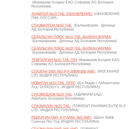
(Фармахим Холдинг ЕАО, Софарма АО, Болгария
Республика)
АНДИПАЛ №10 ТАБ. /ОБНОВЛЕНИЕ/
(ОБНОВЛЕНИЕ
ПФК, РОССИЯ)
СПАЗМАЛГОН №50 ТАБ.
(Балканфарма - Дупница
АД, Болгария Республика)
СЕДАЛЬГИН ПЛЮС №10 ТАБ. /БАЛКАН ФАРМА/
(Балканфарма - Дупница АД, Болгария Республика)
СЕДАЛЬГИН ПЛЮС №20 ТАБ. /БАЛКАН ФАРМА/
(Балканфарма - Дупница АД, Болгария Республика)
ТЕМПАЛГИН №20 ТАБ. П/О
(Фармахим Холдинг ЕАО,
Софарма АО, Болгария Республика)
СПАЗГАН 5МЛ. №5 Р-Р Д/В/М,В/В АМП.
(WOCKHARD
LTD, ИНДИЯ РЕСПУБЛИКА)
НОВИГАН №10 ТАБ. П/П/О
(Д-р Редди с Лабораторис
Лтд / Dr.REDDY's , ИНДИЯ РЕСПУБЛИКА)
СПАЗМОБЛОК №20 ТАБ.
(АДИФАРМ ЕАД /
Adipharm, Болгария Республика)
СПАЗМАЛИН №20 ТАБ.
(TORRENT PHARMACEUTICALS
LTD., ИНДИЯ РЕСПУБЛИКА)
РЕВАЛГИН 5МЛ. Р-Р Д/ИН. №5 АМП.
(Шрея Лайф
Саенсиз Пвт Лтд, ИНДИЯ РЕСПУБЛИКА)