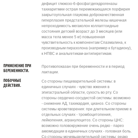
дефицит глюкозо-6-фосфатдегидрогеназы
тахиаритмии острая перемежающаяся порфирия
закрытоугольная глаукома доброкачественная
гиперплазия предстательной железы кишечная
непроходимость мегаколон коллаптоидные
состояния детский возраст до 3 месяцев (или
масса тела менее 5 кг) повышенная
чувствительность к компонентам Спазмалина, к
производным пиразолона (например к бутадиону),
к НПВС и анальгетикам-антипиретикам.
ПРИМЕНЕНИЕ ПРИ
Противопоказан при беременности и в период
БЕРЕМЕННОСТИ.
лактации.
ПОБОЧНЫЕ
Со стороны пищеварительной системы: в
ДЕЙСТВИЯ.
единичных случаях - чувство жжения в
эпигастральной области, сухость во рту. Со
стороны сердечно-сосудистой системы: возможно
- снижение АД, тахикардия, цианоз. Со стороны
системы кроветворения: при длительном приеме в
отдельных случаях - тромбоцитопения,
лейкопения, агранулоцитоз. Со стороны ЦНС:
возможно головокружение очень редко - парез
аккомодации в единичных случаях - головная боль.
Со стороны мочевыделительной системы: редко