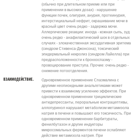
(обычно при длительном приеме или при
применении в высоких дозах) - нарушение
функции почек, олигурия, анурия, протеинурия,
интерстициальный нефрит, окрашивание мочи в
красный цвет очень редко - задержка мочи.
Аллергические реакции: иногда - кожная сыпь, зуд
очень редко - анафилактический шок в отдельных
случаях - злокачественная экссудативная эритема
(синдром Стивенса-Джонсона), токсический
эпидермальный некролиз (синдром Лайелла) при
предрасположенности к бронхоспазму -
провоцирование приступа. Прочие: очень редко -
снижение потоотделения.
ВЗАИМОДЕЙСТВИЕ.
Одновременное применение Спазмалина с
другими неопиоидными анальгетиками может
привести к взаимному усилению эффектов. При
одновременном применении трициклические
антидепрессанты, пероральные контрацептивы,
аллопуринол нарушают метаболизм метамизола
натрия в печени и повышают его токсичность. При
одновременном применении барбитураты,
фенилбутазон и другие индукторы
микросомальных ферментов печени ослабляют
действие метамизола натрия. При