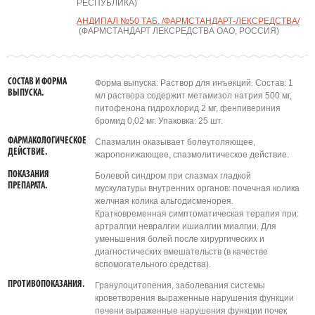
РЕСПУБЛИКА)
АНДИПАЛ №50 ТАБ. /ФАРМСТАНДАРТ-ЛЕКСРЕДСТВА/
(ФАРМСТАНДАРТ ЛЕКСРЕДСТВА ОАО, РОССИЯ)
СОСТАВ И ФОРМА
Форма выпуска: Раствор для инъекций. Состав: 1
ВЫПУСКА.
мл раствора содержит метамизол натрия 500 мг,
питофенона гидрохлорид 2 мг, фенпивериния
бромид 0,02 мг. Упаковка: 25 шт.
ФАРМАКОЛОГИЧЕСКОЕ
Спазмалин оказывает болеутоляющее,
ДЕЙСТВИЕ.
жаропонижающее, спазмолитическое действие.
ПОКАЗАНИЯ
Болевой синдром при спазмах гладкой
ПРЕПАРАТА.
мускулатуры внутренних органов: почечная колика
желчная колика альгодисменорея.
Кратковременная симптоматическая терапия при:
артралгии невралгии ишиалгии миалгии. Для
уменьшения болей после хирургических и
диагностических вмешательств (в качестве
вспомогательного средства).
ПРОТИВОПОКАЗАНИЯ.
Гранулоцитопения, заболевания системы
кроветворения выраженные нарушения функции
печени выраженные нарушения функции почек