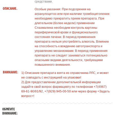
средствами.
ОПИСАНИЕ.
Особые указания: При подозрении на
агранулоцитоз или при наличии тромбоцитопении
необходимо прекратить прием препарата. При
длительном (более недели) применении
Спазмалина необходим контроль картины
периферической крови и функционального
состояния печени. В период применения
препарата нельзя употреблять алкоголь. Влияние
на способность к вождению автотранспорта и
управлению механизмами: В период применения
препарата не следует заниматься потенциально
опасными видами деятельности, требующими
повышенного внимания.
ВНИМАНИЕ:
1) Описание препарата взята из справочника РЛС, и может
не совпадать с инструкцией на упаковки!
2) Для предоставлении дополнительной информации
задайте свой вопрос фармацевту по телефонам +7(4967)
69-61-90/91/92, +7(929) 945-00-50 или через форму <Задать
вопрос>!
ОБРАТИТЕ
ВНИМАНИЕ: