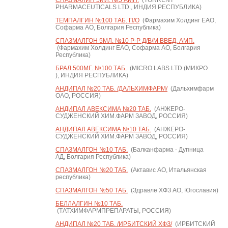
СПАЗМАЛИН 5МЛ. №5 АМП.
(TORRENT
PHARMACEUTICALS LTD., ИНДИЯ РЕСПУБЛИКА)
ТЕМПАЛГИН №100 ТАБ. П/О
(Фармахим Холдинг ЕАО,
Софарма АО, Болгария Республика)
СПАЗМАЛГОН 5МЛ. №10 Р-Р Д/В/М ВВЕД. АМП.
(Фармахим Холдинг ЕАО, Софарма АО, Болгария
Республика)
БРАЛ 500МГ. №100 ТАБ.
(MICRO LABS LTD (МИКРО
), ИНДИЯ РЕСПУБЛИКА)
АНДИПАЛ №20 ТАБ. /ДАЛЬХИМФАРМ/
(Дальхимфарм
ОАО, РОССИЯ)
АНДИПАЛ АВЕКСИМА №20 ТАБ.
(АНЖЕРО-
СУДЖЕНСКИЙ ХИМ.ФАРМ ЗАВОД, РОССИЯ)
АНДИПАЛ АВЕКСИМА №10 ТАБ.
(АНЖЕРО-
СУДЖЕНСКИЙ ХИМ.ФАРМ ЗАВОД, РОССИЯ)
СПАЗМАЛГОН №10 ТАБ.
(Балканфарма - Дупница
АД, Болгария Республика)
СПАЗМАЛГОН №20 ТАБ.
(Актавис АО, Итальянская
республика)
СПАЗМАЛГОН №50 ТАБ.
(Здравле ХФЗ АО, Югославия)
БЕЛЛАЛГИН №10 ТАБ.
(ТАТХИМФАРМПРЕПАРАТЫ, РОССИЯ)
АНДИПАЛ №20 ТАБ. /ИРБИТСКИЙ ХФЗ/
(ИРБИТСКИЙ