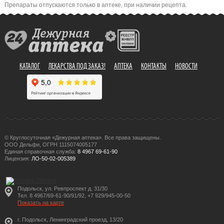
Препараты отпускаются только в аптеке, при наличии рецепта.
КАТАЛОГ
ЛЕКАРСТВА ПОД ЗАКАЗ!
АПТЕКА
КОНТАКТЫ
НОВОСТИ
© Круглосуточная «Дежурная аптека». Все права защищены.
ООО Дельфи, ОГРН 1115074005177
Единая справочная служба:
8 4967 69-61-90
Лицензия:
ЛО-50-02-005389
Подольск, ул. Ревпроспект д. 31/30
Тел. 8 4967/69-61-90/91/92, +7 929/945-00-50
Показать на карте
г. Подольск, Ленинградский проезд, 13/20