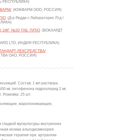
Ь РЕСПУБЛИКА)
ФАРМ/
(ЮЖФАРМ ООО, РОССИЯ)
П/О
(Д-р Редди с Лабораторис Лтд /
БЛИКА)
,1МГ. №20 ТАБ. П/П/О
(ВОКХАРДТ
RD LTD, ИНДИЯ РЕСПУБЛИКА)
ТАНДАРТ-ЛЕКСРЕДСТВА/
ТВА ОАО, РОССИЯ)
инъекций. Состав: 1 мл раствора
00 мг, питофенона гидрохлорид 2 мг,
 Упаковка: 25 шт.
толяющее, жаропонижающее,
 гладкой мускулатуры внутренних
лчная колика альгодисменорея.
ческая терапия при: артралгии