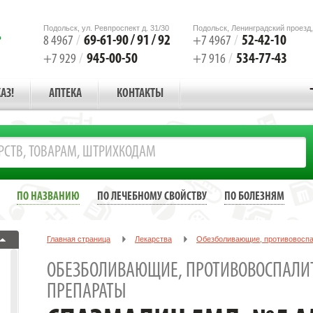
Подольск, ул. Ревпроспект д. 31/30
Подольск, Ленинградский проезд,
69-61-90 / 91 / 92
52-42-10
8 4967
/
+7 4967
/
945-00-50
534-77-43
+7 929
/
+7 916
/
АЗ!
АПТЕКА
КОНТАКТЫ
ПО НАЗВАНИЮ
ПО ЛЕЧЕБНОМУ СВОЙСТВУ
ПО БОЛЕЗНЯМ
Главная страница
Лекарства
Обезболивающие, противовосп
СПАЗМАЛИН 5МЛ. №5 АМП.
ОБЕЗБОЛИВАЮЩИЕ, ПРОТИВОВОСПАЛИ
ПРЕПАРАТЫ