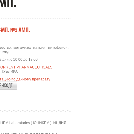
МП.
МЛ. №5 АМП.
ество:
метамизол натрия
,
питофенон
,
ромид
 дни, с 10:00 до 18:00
TORRENT PHARMACEUTICALS
СПУБЛИКА
ьтацию по данному препарату
РИХОДЕ
HEM Laboratories ( ЮНИКЕМ ), ИНДИЯ