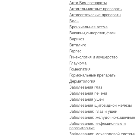
Анти-Вич препараты
Антигельминтные препараты
Антисептические препараты
Боль
Бронхиальная астма
Вакцины,сыворотки,фаги
Варикоз
Витилиго
Герпес
Гинекология и акушерство
Глаукома
Гомеопатия
Гормональные препараты
Дерматология
Заболевания глаз
Заболевания печени
Заболевания ушей
Заболевания щитовидной железы
Заболевания: глаз и ушей
Заболевания: желудочно-кишечные
Заболевания: инфекционные и
паразитарные
Заболевания: мочеполовой систем