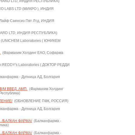
ARD LTD, ИНДИЯ РЕСПУБЛИКА)
O LABS LTD (МИКРО ), ИНДИЯ
Лайф Саенсиз Пвт Лтд, ИНДИЯ
RD LTD, ИНДИЯ РЕСПУБЛИКА)
(UNICHEM Laboratories ( ЮНИКЕМ
.
(Фармахим Холдинг ЕАО, Софарма
r.REDDY's Laboratories ( ДОКТОР РЕДДИ
канфарма - Дупница АД, Болгария
В/М ВВЕД. АМП.
(Фармахим Холдинг
Республика)
ЛЕНИЕ/
(ОБНОВЛЕНИЕ ПФК, РОССИЯ)
канфарма - Дупница АД, Болгария
 /БАЛКАН ФАРМА/
(Балканфарма -
лика)
 /БАЛКАН ФАРМА/
(Балканфарма -