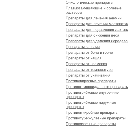
Онкологические препараты
Плазмозамещающие и солевые
растворы
Препараты для лечения анемии
Препараты для лечения мастопати
Препараты для подавления лактац
Препараты для снижения веса
Препараты для удаления бородаво
Препараты кальция
Препараты от боли в горле
Препараты от кашля
Препараты от насморка
Препараты от температуры
Препараты от укачивания
Противовирусные препараты
Противогемороидальные препарат
Противогрибковые внутренние
препараты
Противогрибковые наружные
препараты
Противомикробные препараты
Противотуберкулезные препараты
Противоязвенные препараты