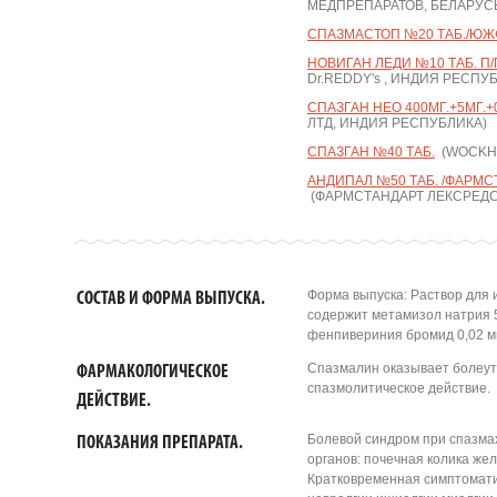
МЕДПРЕПАРАТОВ, БЕЛАРУС
СПАЗМАСТОП №20 ТАБ./ЮЖ
НОВИГАН ЛЕДИ №10 ТАБ. П/
Dr.REDDY's , ИНДИЯ РЕСПУ
СПАЗГАН НЕО 400МГ.+5МГ.+0
ЛТД, ИНДИЯ РЕСПУБЛИКА)
СПАЗГАН №40 ТАБ.
(WOCKHA
АНДИПАЛ №50 ТАБ. /ФАРМС
(ФАРМСТАНДАРТ ЛЕКСРЕДС
Форма выпуска: Раствор для 
СОСТАВ И ФОРМА ВЫПУСКА.
содержит метамизол натрия 5
фенпивериния бромид 0,02 мг.
Спазмалин оказывает болеу
ФАРМАКОЛОГИЧЕСКОЕ
спазмолитическое действие.
ДЕЙСТВИЕ.
Болевой синдром при спазмах
ПОКАЗАНИЯ ПРЕПАРАТА.
органов: почечная колика же
Кратковременная симптомати