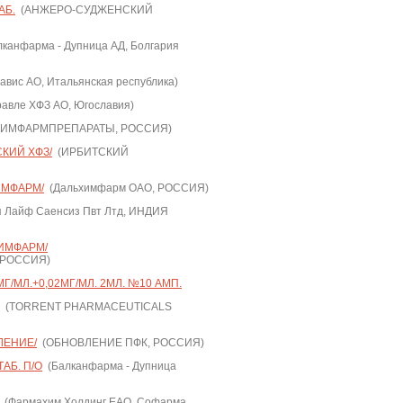
АБ.
(АНЖЕРО-СУДЖЕНСКИЙ
канфарма - Дупница АД, Болгария
авис АО, Итальянская республика)
авле ХФЗ АО, Югославия)
ХИМФАРМПРЕПАРАТЫ, РОССИЯ)
СКИЙ ХФЗ/
(ИРБИТСКИЙ
ИМФАРМ/
(Дальхимфарм ОАО, РОССИЯ)
 Лайф Саенсиз Пвт Лтд, ИНДИЯ
ХИМФАРМ/
 РОССИЯ)
/МЛ.+0,02МГ/МЛ. 2МЛ. №10 АМП.
(TORRENT PHARMACEUTICALS
ЛЕНИЕ/
(ОБНОВЛЕНИЕ ПФК, РОССИЯ)
АБ. П/О
(Балканфарма - Дупница
(Фармахим Холдинг ЕАО, Софарма