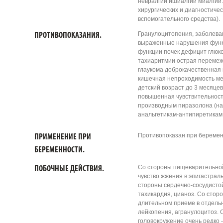
невралгии ишиалгии миалгии
хирургических и диагностичес
вспомогательного средства).
Гранулоцитопения, заболева
ПРОТИВОПОКАЗАНИЯ.
выраженные нарушения функ
функции почек дефицит глюк
тахиаритмии острая переме
глаукома доброкачественная
кишечная непроходимость ме
детский возраст до 3 месяцев
повышенная чувствительност
производным пиразолона (нап
анальгетикам-антипиретикам
Противопоказан при беременн
ПРИМЕНЕНИЕ ПРИ
БЕРЕМЕННОСТИ.
Со стороны пищеварительной 
ПОБОЧНЫЕ ДЕЙСТВИЯ.
чувство жжения в эпигастраль
стороны сердечно-сосудистой
тахикардия, цианоз. Со стор
длительном приеме в отдельн
лейкопения, агранулоцитоз.
головокружение очень редко 