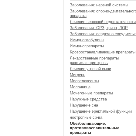
Заболевания: нервной системы
Заболевания: опорно-двигательног
аппарата
Лечение венозной недостаточности
Заболевания: ОРЗ, грипп, ЛОР
Заболевания: сердечно-сосудисты
Иммуноглобулины
Иммунопрепараты
Кровоостанавливающие препараты
Лекарственные препараты
разжижающие кровь
Лечение угревой сыпи
Мигрень
Миорелаксанты
Молочница
Мочегонные препараты
Наружные средства
Нарушение сна
Нарушение эректильной функции
ноотропные ср-ва
Обезболивающие,
противовоспалительные
препараты