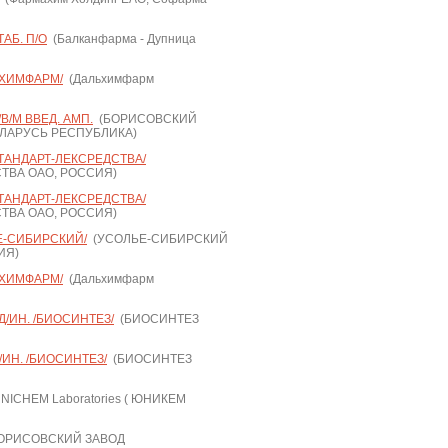
АБ. П/О
(Балканфарма - Дупница
ЬХИМФАРМ/
(Дальхимфарм
В/М ВВЕД. АМП.
(БОРИСОВСКИЙ
ЕЛАРУСЬ РЕСПУБЛИКА)
ТАНДАРТ-ЛЕКСРЕДСТВА/
ТВА ОАО, РОССИЯ)
ТАНДАРТ-ЛЕКСРЕДСТВА/
ТВА ОАО, РОССИЯ)
Е-СИБИРСКИЙ/
(УСОЛЬЕ-СИБИРСКИЙ
ИЯ)
ЬХИМФАРМ/
(Дальхимфарм
Д/ИН. /БИОСИНТЕЗ/
(БИОСИНТЕЗ
/ИН. /БИОСИНТЕЗ/
(БИОСИНТЕЗ
NICHEM Laboratories ( ЮНИКЕМ
ОРИСОВСКИЙ ЗАВОД