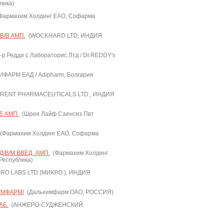
лика)
Фармахим Холдинг ЕАО, Софарма
В/В АМП.
(WOCKHARD LTD, ИНДИЯ
-р Редди с Лабораторис Лтд / Dr.REDDY's
ФАРМ ЕАД / Adipharm, Болгария
RENT PHARMACEUTICALS LTD., ИНДИЯ
5 АМП.
(Шрея Лайф Саенсиз Пвт
(Фармахим Холдинг ЕАО, Софарма
/В/М ВВЕД. АМП.
(Фармахим Холдинг
Республика)
RO LABS LTD (МИКРО ), ИНДИЯ
ИМФАРМ/
(Дальхимфарм ОАО, РОССИЯ)
АБ.
(АНЖЕРО-СУДЖЕНСКИЙ