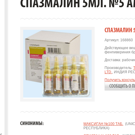
СПАЗМАЛИН 5МЛ. №5 А
СПАЗМАЛИН 5
Артикул:
168860
Действующее вещ
фенпивериния б
Доставка:
рабочие
Производитель:
LTD.
, ИНДИЯ РЕ
Получить консул
СООБЩИТЬ О П
СИНОНИМЫ:
МАКСИГАН №100 ТАБ.
(UNIC
РЕСПУБЛИКА)
ы