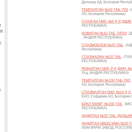
Дупница АД, Болгария Респуб
ТЕМПАЛГИН №20 ТАБ. П/О
(
АО, Болгария Республика)
СПАЗГАН 5МЛ. №5 Р-Р Д/В/М,
и
РЕСПУБЛИКА)
ии
НОВИГАН №10 ТАБ. П/П/О
(Д
, ИНДИЯ РЕСПУБЛИКА)
к
СПАЗМОБЛОК №20 ТАБ.
(АДИ
Республика)
СПАЗМАЛИН №20 ТАБ.
(TOR
РЕСПУБЛИКА)
РЕВАЛГИН 5МЛ. Р-Р Д/ИН. №
Лтд, ИНДИЯ РЕСПУБЛИКА)
ТЕМПАЛГИН №100 ТАБ. П/О
АО, Болгария Республика)
ы
СПАЗМАЛГОН 5МЛ. №10 Р-Р Д
ЕАО, Софарма АО, Болгария 
БРАЛ 500МГ. №100 ТАБ.
(MIC
РЕСПУБЛИКА)
АНДИПАЛ №20 ТАБ. /ДАЛЬХ
АНДИПАЛ АВЕКСИМА №20 Т
ХИМ.ФАРМ ЗАВОД, РОССИЯ)