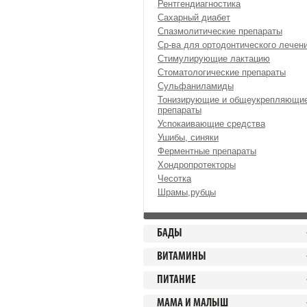
Рентгендиагностика
Сахарный диабет
Спазмолитические препараты
Ср-ва для ортодонтического лечен
Стимулирующие лактацию
Стоматологические препараты
Сульфаниламиды
Тонизирующие и общеукрепляющи
препараты
Успокаивающие средства
Ушибы, синяки
Ферментные препараты
Хондропротекторы
Чесотка
Шрамы,рубцы
БАДЫ
ВИТАМИНЫ
ПИТАНИЕ
МАМА И МАЛЫШ