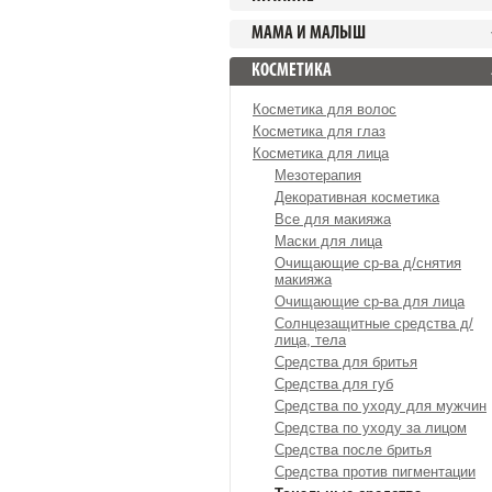
МАМА И МАЛЫШ
КОСМЕТИКА
Косметика для волос
Косметика для глаз
Косметика для лица
Мезотерапия
Декоративная косметика
Все для макияжа
Маски для лица
Очищающие ср-ва д/снятия
макияжа
Очищающие ср-ва для лица
Солнцезащитные средства д/
лица, тела
Средства для бритья
Средства для губ
Средства по уходу для мужчин
Средства по уходу за лицом
Средства после бритья
Средства против пигментации