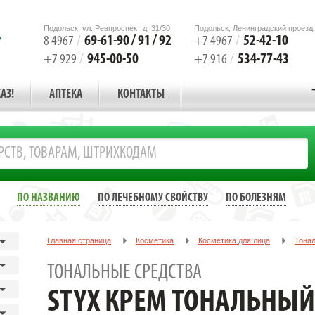
Подольск, ул. Ревпроспект д. 31/30
Подольск, Ленинградский проезд,
69-61-90 / 91 / 92
52-42-10
8 4967
/
+7 4967
/
945-00-50
534-77-43
+7 929
/
+7 916
/
АЗ!
АПТЕКА
КОНТАКТЫ
ПО НАЗВАНИЮ
ПО ЛЕЧЕБНОМУ СВОЙСТВУ
ПО БОЛЕЗНЯМ
Главная страница
Косметика
Косметика для лица
Тона
STYX Крем тональный тёмный 50 мл.
ТОНАЛЬНЫЕ СРЕДСТВА
STYX КРЕМ ТОНАЛЬНЫЙ