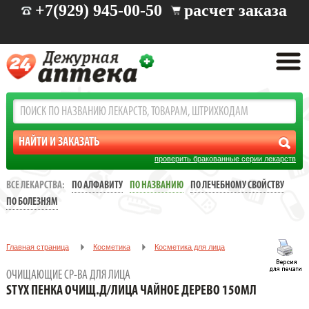
+7(929) 945-00-50
расчет заказа
проверить бракованные серии лекарств
ВСЕ ЛЕКАРСТВА:
ПО АЛФАВИТУ
ПО НАЗВАНИЮ
ПО ЛЕЧЕБНОМУ СВОЙСТВУ
ПО БОЛЕЗНЯМ
Главная страница
Косметика
Косметика для лица
Очищающие ср-ва для лица
ОЧИЩАЮЩИЕ СР-ВА ДЛЯ ЛИЦА
STYX Пенка очищ.д/лица ЧАЙНОЕ ДЕРЕВО 150мл
STYX ПЕНКА ОЧИЩ.Д/ЛИЦА ЧАЙНОЕ ДЕРЕВО 150МЛ