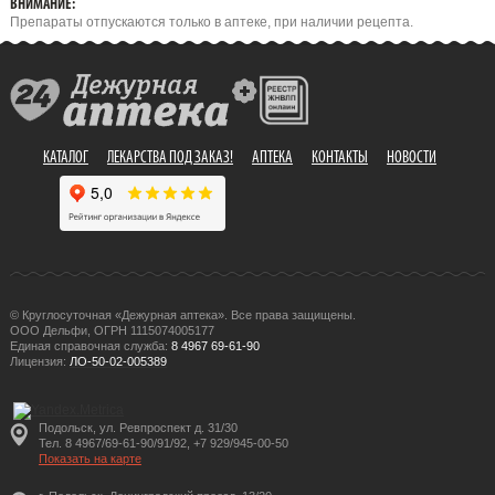
ВНИМАНИЕ:
Препараты отпускаются только в аптеке, при наличии рецепта.
КАТАЛОГ
ЛЕКАРСТВА ПОД ЗАКАЗ!
АПТЕКА
КОНТАКТЫ
НОВОСТИ
© Круглосуточная «Дежурная аптека». Все права защищены.
ООО Дельфи, ОГРН 1115074005177
Единая справочная служба:
8 4967 69-61-90
Лицензия:
ЛО-50-02-005389
Подольск, ул. Ревпроспект д. 31/30
Тел. 8 4967/69-61-90/91/92, +7 929/945-00-50
Показать на карте