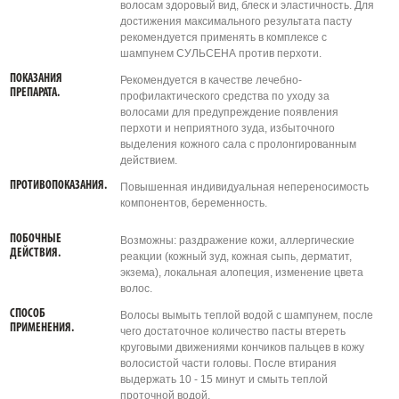
волосам здоровый вид, блеск и эластичность. Для
достижения максимального результата пасту
рекомендуется применять в комплексе с
шампунем СУЛЬСЕНА против перхоти.
ПОКАЗАНИЯ
Рекомендуется в качестве лечебно-
ПРЕПАРАТА.
профилактического средства по уходу за
волосами для предупреждение появления
перхоти и неприятного зуда, избыточного
выделения кожного сала с пролонгированным
действием.
ПРОТИВОПОКАЗАНИЯ.
Повышенная индивидуальная непереносимость
компонентов, беременность.
ПОБОЧНЫЕ
Возможны: раздражение кожи, аллергические
ДЕЙСТВИЯ.
реакции (кожный зуд, кожная сыпь, дерматит,
экзема), локальная алопеция, изменение цвета
волос.
СПОСОБ
Волосы вымыть теплой водой с шампунем, после
ПРИМЕНЕНИЯ.
чего достаточное количество пасты втереть
круговыми движениями кончиков пальцев в кожу
волосистой части головы. После втирания
выдержать 10 - 15 минут и смыть теплой
проточной водой.