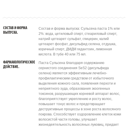
СОСТАВ И ФОРМА
Состав и форма выпуска: Сульсена паста 1% или
ВЫПУСКА.
2%: вода, цетиловый спирт, стеариловый спирт,
натрий цетеарет сульфат, глицерин, калий
цетеарет фосфат, дисульфид селена, отдушка,
коричный спирт, ДМДМ гидантоин, лимонная
кислота. В тубе 40 или 75 мл.
ФАРМАКОЛОГИЧЕСКОЕ
Паста Сульсена благодаря содержанию
ДЕЙСТВИЕ.
сернистого соединения SeS2 (дисульфида
селена) является эффективным лечебно-
профилактическим средством от избыточного
выделения кожного сала, появления перхоти и
неприятного зуда, образования экзогенных
токсинов, разрушающих корневой аппарат волос,
благоприятствует укреплению и росту волос,
повышает тонус волос и предотвращает
деструктивные процессы в зоне роста волосяного
покрова. Способствует оздоровлению клеток кожи
волосистой части головы, улучшает
жизнедеятельность волосяных луковиц, придает