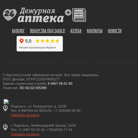
КАТАЛОГ
ЛЕКАРСТВА ПОД ЗАКАЗ!
АПТЕКА
КОНТАКТЫ
НОВОСТИ
© Круглосуточная «Дежурная аптека». Все права защищены.
ООО Дельфи, ОГРН 1115074005177
Единая справочная служба:
8 4967 69-61-90
Лицензия:
ЛО-50-02-005389
Подольск, ул. Ревпроспект д. 31/30
Тел. 8 4967/69-61-90/91/92, +7 929/945-00-50
Показать на карте
г. Подольск, Ленинградский проезд, 13/20
Тел. +7 4967 52-42-10, +7916/534-77-43
Показать на карте