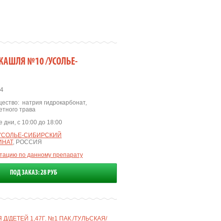
 КАШЛЯ №10 /УСОЛЬЕ-
4
ество:
натрия гидрокарбонат
,
етного трава
 дни, с 10:00 до 18:00
УСОЛЬЕ-СИБИРСКИЙ
ИНАТ
, РОССИЯ
ьтацию по данному препарату
ПОД ЗАКАЗ: 28 РУБ
Д/ДЕТЕЙ 1,47Г. №1 ПАК./ТУЛЬСКАЯ/