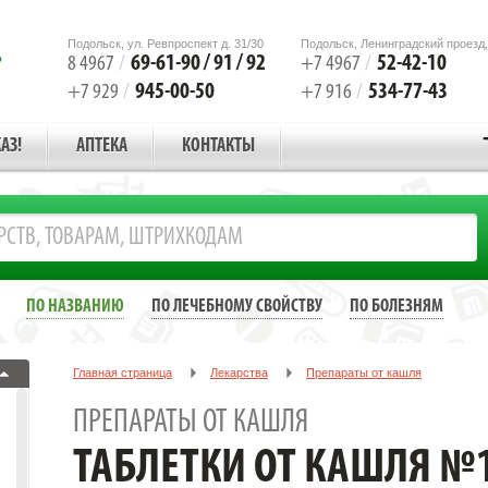
Подольск, ул. Ревпроспект д. 31/30
Подольск, Ленинградский проезд,
69-61-90 / 91 / 92
52-42-10
8 4967
/
+7 4967
/
945-00-50
534-77-43
+7 929
/
+7 916
/
АЗ!
АПТЕКА
КОНТАКТЫ
ПО НАЗВАНИЮ
ПО ЛЕЧЕБНОМУ СВОЙСТВУ
ПО БОЛЕЗНЯМ
Главная страница
Лекарства
Препараты от кашля
ТАБЛЕТКИ ОТ КАШЛЯ №10 /УСОЛЬЕ-СИБИРСКИЙ/
ПРЕПАРАТЫ ОТ КАШЛЯ
ТАБЛЕТКИ ОТ КАШЛЯ №1