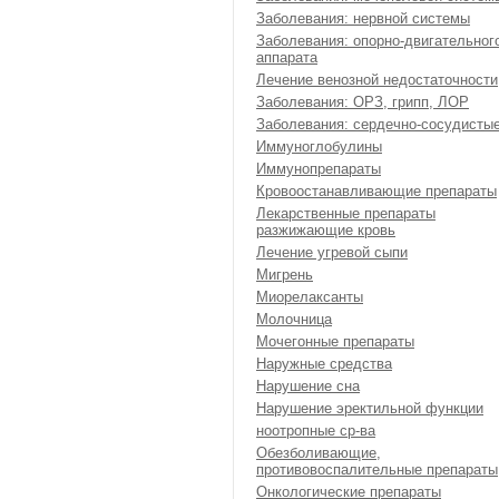
Заболевания: нервной системы
Заболевания: опорно-двигательног
аппарата
Лечение венозной недостаточности
Заболевания: ОРЗ, грипп, ЛОР
Заболевания: сердечно-сосудисты
Иммуноглобулины
Иммунопрепараты
Кровоостанавливающие препараты
Лекарственные препараты
разжижающие кровь
Лечение угревой сыпи
Мигрень
Миорелаксанты
Молочница
Мочегонные препараты
Наружные средства
Нарушение сна
Нарушение эректильной функции
ноотропные ср-ва
Обезболивающие,
противовоспалительные препараты
Онкологические препараты