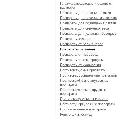
Плазмозамещающие и солевые
растворы
Препараты для лечения анемии
Препараты для лечения мастопати
Препараты для подавления лактац
Препараты для снижения веса
Препараты для удаления бородаво
Препараты кальция
Препараты от боли в горле
Препараты от кашля
Препараты от насморка
Препараты от температуры
Препараты от укачивания
Противовирусные препараты
Противогемороидальные препарат
Противогрибковые внутренние
препараты
Противогрибковые наружные
препараты
Противомикробные препараты
Противотуберкулезные препараты
Противоязвенные препараты
Рентгендиагностика