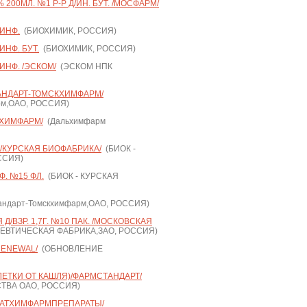
200МЛ. №1 Р-Р Д/ИН. БУТ. /МОСФАРМ/
/ИНФ.
(БИОХИМИК, РОССИЯ)
ИНФ. БУТ.
(БИОХИМИК, РОССИЯ)
ИНФ. /ЭСКОМ/
(ЭСКОМ НПК
ТАНДАРТ-ТОМСКХИМФАРМ/
рм,ОАО, РОССИЯ)
ЬХИМФАРМ/
(Дальхимфарм
 /КУРСКАЯ БИОФАБРИКА/
(БИОК -
ССИЯ)
Ф. №15 ФЛ.
(БИОК - КУРСКАЯ
ндарт-Томскхимфарм,ОАО, РОССИЯ)
Д/ВЗР. 1,7Г. №10 ПАК. /МОСКОВСКАЯ
ВТИЧЕСКАЯ ФАБРИКА,ЗАО, РОССИЯ)
RENEWAL/
(ОБНОВЛЕНИЕ
ЛЕТКИ ОТ КАШЛЯ)/ФАРМСТАНДАРТ/
ТВА ОАО, РОССИЯ)
/ТАТХИМФАРМПРЕПАРАТЫ/