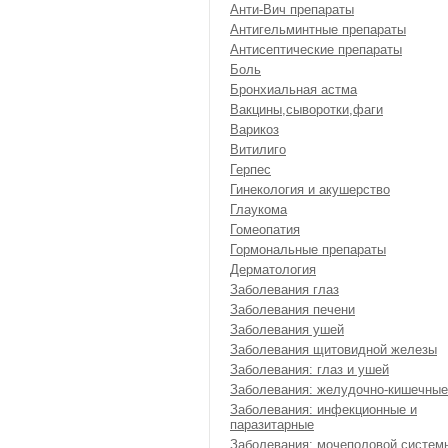
Анти-Вич препараты
Антигельминтные препараты
Антисептические препараты
Боль
Бронхиальная астма
Вакцины,сыворотки,фаги
Варикоз
Витилиго
Герпес
Гинекология и акушерство
Глаукома
Гомеопатия
Гормональные препараты
Дерматология
Заболевания глаз
Заболевания печени
Заболевания ушей
Заболевания щитовидной железы
Заболевания: глаз и ушей
Заболевания: желудочно-кишечные
Заболевания: инфекционные и
паразитарные
Заболевания: мочеполовой систем