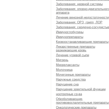
Заболевания: нервной системы
Заболевания: опорно-двигательног
аппарата
Лечение венозной недостаточности
Заболевания: ОРЗ, грипп, ЛОР
Заболевания: сердечно-сосудисты
Иммуноглобулины
Иммунопрепараты
Кровоостанавливающие препараты
Лекарственные препараты
разжижающие кровь
Лечение угревой сыпи
Мигрень
Миорелаксанты
Молочница
Мочегонные препараты
Наружные средства
Нарушение сна
Нарушение эректильной функции
ноотропные ср-ва
Обезболивающие,
противовоспалительные препараты
Онкологические препараты