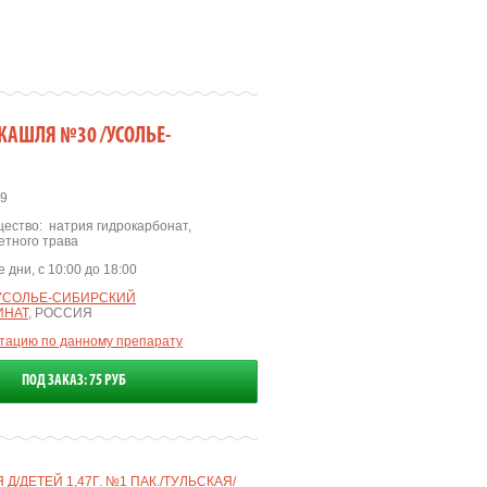
 КАШЛЯ №30 /УСОЛЬЕ-
9
ество:
натрия гидрокарбонат
,
етного трава
 дни, с 10:00 до 18:00
УСОЛЬЕ-СИБИРСКИЙ
ИНАТ
, РОССИЯ
ьтацию по данному препарату
ПОД ЗАКАЗ: 75 РУБ
Д/ДЕТЕЙ 1,47Г. №1 ПАК./ТУЛЬСКАЯ/