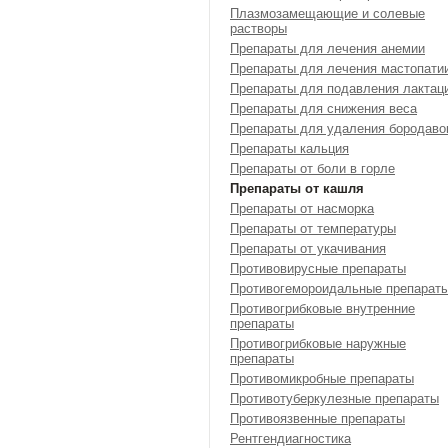
Плазмозамещающие и солевые
растворы
Препараты для лечения анемии
Препараты для лечения мастопати
Препараты для подавления лактац
Препараты для снижения веса
Препараты для удаления бородаво
Препараты кальция
Препараты от боли в горле
Препараты от кашля
Препараты от насморка
Препараты от температуры
Препараты от укачивания
Противовирусные препараты
Противогемороидальные препарат
Противогрибковые внутренние
препараты
Противогрибковые наружные
препараты
Противомикробные препараты
Противотуберкулезные препараты
Противоязвенные препараты
Рентгендиагностика