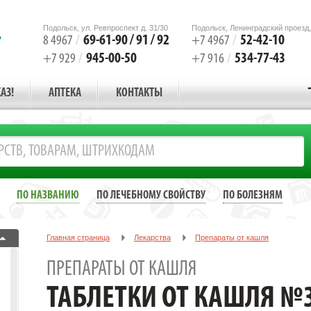
Подольск, ул. Ревпроспект д. 31/30
Подольск, Ленинградский проезд,
69-61-90 / 91 / 92
52-42-10
8 4967
/
+7 4967
/
945-00-50
534-77-43
+7 929
/
+7 916
/
АЗ!
АПТЕКА
КОНТАКТЫ
ПО НАЗВАНИЮ
ПО ЛЕЧЕБНОМУ СВОЙСТВУ
ПО БОЛЕЗНЯМ
Главная страница
Лекарства
Препараты от кашля
ТАБЛЕТКИ ОТ КАШЛЯ №30 /УСОЛЬЕ-СИБИРСКИЙ/
ПРЕПАРАТЫ ОТ КАШЛЯ
ТАБЛЕТКИ ОТ КАШЛЯ №3