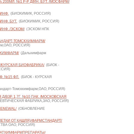
200МЛ. №1 Р-Р Д/ИН. БУТ. /МОСФАРМ/
/ИНФ.
(БИОХИМИК, РОССИЯ)
ИНФ. БУТ.
(БИОХИМИК, РОССИЯ)
ИНФ. /ЭСКОМ/
(ЭСКОМ НПК
ТАНДАРТ-ТОМСКХИМФАРМ/
рм,ОАО, РОССИЯ)
ЬХИМФАРМ/
(Дальхимфарм
 /КУРСКАЯ БИОФАБРИКА/
(БИОК -
ССИЯ)
Ф. №15 ФЛ.
(БИОК - КУРСКАЯ
ндарт-Томскхимфарм,ОАО, РОССИЯ)
Д/ВЗР. 1,7Г. №10 ПАК. /МОСКОВСКАЯ
ВТИЧЕСКАЯ ФАБРИКА,ЗАО, РОССИЯ)
RENEWAL/
(ОБНОВЛЕНИЕ
ЛЕТКИ ОТ КАШЛЯ)/ФАРМСТАНДАРТ/
ТВА ОАО, РОССИЯ)
/ТАТХИМФАРМПРЕПАРАТЫ/