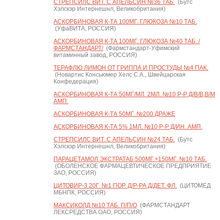
СТРЕПСИЛС ВИТ. С АПЕЛЬСИН №36 ТАБ.
(Бутс
Хэлскэр Интернешнл, Великобритания)
АСКОРБИНОВАЯ К-ТА 100МГ. ГЛЮКОЗА №10 ТАБ.
(УфаВИТА, РОССИЯ)
АСКОРБИНОВАЯ К-ТА 100МГ. ГЛЮКОЗА №40 ТАБ. /
ФАРМСТАНДАРТ/
(Фармстандарт-Уфимский
витаминный завод, РОССИЯ)
ТЕРАФЛЮ ЛИМОН ОТ ГРИППА И ПРОСТУДЫ №4 ПАК.
(Новартис Консьюмер Хелс С.А., Швейцарская
Конфедерация)
АСКОРБИНОВАЯ К-ТА 50МГ/МЛ. 2МЛ. №10 Р-Р Д/В/В,В/М
АМП.
АСКОРБИНОВАЯ К-ТА 50МГ. №200 ДРАЖЕ
АСКОРБИНОВАЯ К-ТА 5% 1МЛ. №10 Р-Р Д/ИН. АМП.
СТРЕПСИЛС ВИТ. С АПЕЛЬСИН №24 ТАБ.
(Бутс
Хэлскэр Интернешнл, Великобритания)
ПАРАЦЕТАМОЛ ЭКСТРАТАБ 500МГ.+150МГ. №10 ТАБ.
(ОБОЛЕНСКОЕ ФАРМАЦЕВТИЧЕСКОЕ ПРЕДПРИЯТИЕ
ЗАО, РОССИЯ)
ЦИТОВИР-3 20Г. №1 ПОР. Д/Р-РА Д/ДЕТ. ФЛ.
(ЦИТОМЕД
МБНПК, РОССИЯ)
МАКСИКОЛД №10 ТАБ. П/П/О
(ФАРМСТАНДАРТ
ЛЕКСРЕДСТВА ОАО, РОССИЯ)