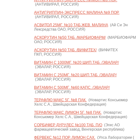
АНТИГРИППИН-ЭКСПРЕСС ЛИМОН №6 ПОР.
(АНТИВИРАЛ, РОССИЯ)
АНТИГРИППИН-ЭКСПРЕСС МАЛИНА №9 ПОР.
(АНТИВИРАЛ, РОССИЯ)
АСВИТОЛ 25МГ. №10 ТАБ.ЖЕВ. МАЛИНА
(Ай Си Эн
Лексредства ОАО, РОССИЯ)
АСКОРУТИН №50 ТАБ. /МАРБИОФАРМ/
(МАРБИОФАРМ
ОАО, РОССИЯ)
АСКОРУТИН №50 ТАБ. /ВИФИТЕХ/
(ВИФИТЕХ
ПКП, РОССИЯ)
ВИТАМИН С 1000МГ. №20 ШИП.ТАБ. /ЭВАЛАР/
(ЭВАЛАР, РОССИЯ)
ВИТАМИН С 250МГ. №20 ШИП.ТАБ. /ЭВАЛАР/
(ЭВАЛАР, РОССИЯ)
ВИТАМИН С 500МГ. №60 КАПС. /ЭВАЛАР/
(ЭВАЛАР, РОССИЯ)
ТЕРАФЛЮ МАКС 5Г. №8 ПАК.
(Новартис Консьюмер
Хелс С.А., Швейцарская Конфедерация)
ТЕРАФЛЮ МАКС ЛИМОН 5Г. №8 ПАК.
(Новартис
Консьюмер Хелс С.А., Швейцарская Конфедерация)
СОРБИФЕР ДУРУЛЕС №100 ТАБ. П/О
(Эгис АО
фармацевтический завод, Венгерская республика)
ФЕРВЕКС №12 ПОР. ЛИМОН САХ.
(Упса Лаборатории (