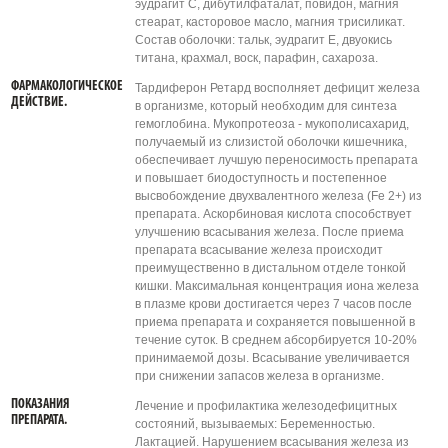
эудрагит С, дибутилфаталат, повидон, магния
стеарат, касторовое масло, магния трисиликат.
Состав оболочки: тальк, эудрагит Е, двуокись
титана, крахмал, воск, парафин, сахароза.
ФАРМАКОЛОГИЧЕСКОЕ
Тардиферон Ретард восполняет дефицит железа
ДЕЙСТВИЕ.
в организме, который необходим для синтеза
гемоглобина. Мукопротеоза - мукополисахарид,
получаемый из слизистой оболочки кишечника,
обеспечивает лучшую переносимость препарата
и повышает биодоступность и постепенное
высвобождение двухвалентного железа (Fe 2+) из
препарата. Аскорбиновая кислота способствует
улучшению всасывания железа. После приема
препарата всасывание железа происходит
преимущественно в дистальном отделе тонкой
кишки. Максимальная концентрация иона железа
в плазме крови достигается через 7 часов после
приема препарата и сохраняется повышенной в
течение суток. В среднем абсорбируется 10-20%
принимаемой дозы. Всасывание увеличивается
при снижении запасов железа в организме.
ПОКАЗАНИЯ
Лечение и профилактика железодефицитных
ПРЕПАРАТА.
состояний, вызываемых: Беременностью.
Лактацией. Нарушением всасывания железа из