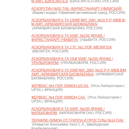
М АМП. /БИОСИНТЕЗ/
(БИОСИНТЕЗ ОАО, РОССИЯ)
АСКОРУТИН №50 ТАБ. /ФАРМСТАНДАРТ-УФИМСКИЙ/
(Фармстандарт-Уфимский витаминный завод, РОССИЯ)
АСКОРБИНОВАЯ К-ТА 100МГ/МЛ. 2МЛ. №10 Р-Р Д/В/В,В/
М АМП. /АРМАВИРСКАЯ БИОФАБРИКА/
(АРМАВИРСКАЯ БИОФАБРИКА, РОССИЯ)
АСКОРБИНОВАЯ К-ТА 50МГ. №200 ДРАЖЕ /
ФАРМСТАНДАРТ-УФАВИТА/
(УфаВИТА, РОССИЯ)
АСКОРБИНОВАЯ К-ТА 2,5Г. №1 ПОР. /МЕЛИГЕН/
(МЕЛИГЕН, РОССИЯ)
АСКОРБИНОВАЯ К-ТА-УБФ 50МГ. №200 ДРАЖЕ /
УРАЛБИОФАРМ/
(УРАЛБИОФАРМ, РОССИЯ)
АСКОРБИНОВАЯ К-ТА 50МГ/МЛ. 2МЛ. №10 Р-Р Д/В/В,В/М
АМП. /АРМАВИРСКАЯ БИОФАБРИКА/
(АРМАВИРСКАЯ
БИОФАБРИКА, РОССИЯ)
ФЕРВЕКС №4 ПОР. ЛИМОН Б/САХ.
(Упса Лаборатории (
UPSA ), ФРАНЦИЯ)
ФЕРВЕКС №4 ПОР. ЛИМОН САХ.
(Упса Лаборатории (
UPSA ), ФРАНЦИЯ)
АСКОРБИНОВАЯ К-ТА 50МГ. №200 ДРАЖЕ /
МАРБИОФАРМ/
(МАРБИОФАРМ ОАО, РОССИЯ)
ТЕРАФЛЮ ЛИМОН ОТ ГРИППА И ПРОСТУДЫ №14 ПАК.
(Новартис Консьюмер Хелс С.А., Швейцарская
Конфедерация)