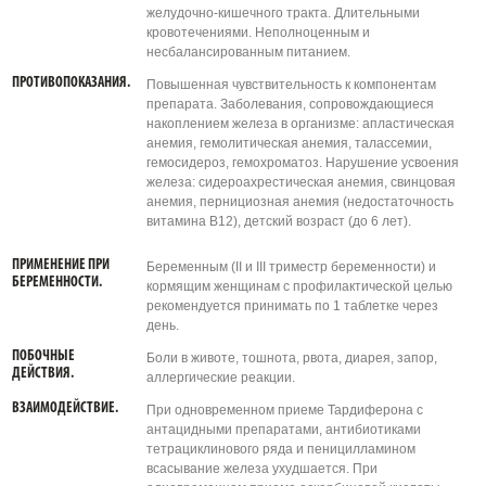
желудочно-кишечного тракта. Длительными
кровотечениями. Неполноценным и
несбалансированным питанием.
ПРОТИВОПОКАЗАНИЯ.
Повышенная чувствительность к компонентам
препарата. Заболевания, сопровождающиеся
накоплением железа в организме: апластическая
анемия, гемолитическая анемия, талассемии,
гемосидероз, гемохроматоз. Нарушение усвоения
железа: сидероахрестическая анемия, свинцовая
анемия, пернициозная анемия (недостаточность
витамина В12), детский возраст (до 6 лет).
ПРИМЕНЕНИЕ ПРИ
Беременным (II и III триместр беременности) и
БЕРЕМЕННОСТИ.
кормящим женщинам с профилактической целью
рекомендуется принимать по 1 таблетке через
день.
ПОБОЧНЫЕ
Боли в животе, тошнота, рвота, диарея, запор,
ДЕЙСТВИЯ.
аллергические реакции.
ВЗАИМОДЕЙСТВИЕ.
При одновременном приеме Тардиферона с
антацидными препаратами, антибиотиками
тетрациклинового ряда и пеницилламином
всасывание железа ухудшается. При