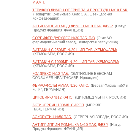
М АМП.
ТЕРАФЛЮ ЛИМОН ОТ ГРИППА И ПРОСТУДЫ №10 ПАК.
(Новартис Консьюмер Хелс С.А., Швейцарская
Конфедерация)
АНТИГРИППИН МЕД+ЛИМОН №10 ПАК. Д/ВЗР.
(Натур
Продукт Франция, ФРАНЦИЯ)
СОРБИФЕР ДУРУЛЕС №30 ТАБ. П/О
(Эгис АО
фармацевтический завод, Венгерская республика)
ВИТАМИН С 250МГ. №20 ШИП.ТАБ. /ХЕМОФАРМ/
(ХЕМОФАРМ, РОССИЯ)
ВИТАМИН С 1000МГ. №20 ШИП.ТАБ. /ХЕМОФАРМ/
(ХЕМОФАРМ, РОССИЯ)
КОЛДРЕКС №12 ТАБ.
(SMITHKLINE BEECHAM
CONSUMER HEALTHCARE, Ирландия)
ФЕРРО-ФОЛЬГАММА №20 КАПС.
(Верваг Фарма ГмбХ и
Ко. КГ, ГЕРМАНИЯ)
ЦИТОВИР-3 №12 КАПС.
(ЦИТОМЕД МБНПК, РОССИЯ)
АКТИФЕРРИН 100МЛ. СИРОП
(МЕРКЛЕ
ГмбХ, ГЕРМАНИЯ)
АСКОРУТИН №50 ТАБ.
(СЕВЕРНАЯ ЗВЕЗДА, РОССИЯ)
АНТИГРИППИН РОМАШКА №10 ПАК. Д/ВЗР.
(Натур
Продукт Франция, ФРАНЦИЯ)