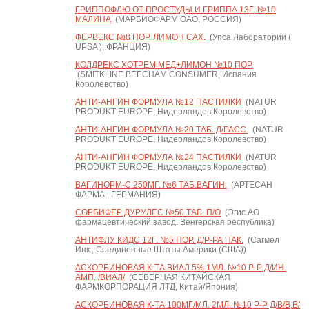
ГРИППОФЛЮ ОТ ПРОСТУДЫ И ГРИППА 13Г. №10
МАЛИНА
(МАРБИОФАРМ ОАО, РОССИЯ)
ФЕРВЕКС №8 ПОР. ЛИМОН САХ.
(Упса Лаборатории (
UPSA ), ФРАНЦИЯ)
КОЛДРЕКС ХОТРЕМ МЕД+ЛИМОН №10 ПОР.
(SMITKLINE BEECHAM CONSUMER, Испания
Королевство)
АНТИ-АНГИН ФОРМУЛА №12 ПАСТИЛКИ
(NATUR
PRODUKT EUROPE, Нидерландов Королевство)
АНТИ-АНГИН ФОРМУЛА №20 ТАБ. Д/РАСС.
(NATUR
PRODUKT EUROPE, Нидерландов Королевство)
АНТИ-АНГИН ФОРМУЛА №24 ПАСТИЛКИ
(NATUR
PRODUKT EUROPE, Нидерландов Королевство)
ВАГИНОРМ-С 250МГ. №6 ТАБ.ВАГИН.
(АРТЕСАН
ФАРМА , ГЕРМАНИЯ)
СОРБИФЕР ДУРУЛЕС №50 ТАБ. П/О
(Эгис АО
фармацевтический завод, Венгерская республика)
АНТИФЛУ КИДС 12Г. №5 ПОР. Д/Р-РА ПАК.
(Сагмел
Инк., Соединенные Штаты Америки (США))
АСКОРБИНОВАЯ К-ТА ВИАЛ 5% 1МЛ. №10 Р-Р Д/ИН.
АМП. /ВИАЛ/
(СЕВЕРНАЯ КИТАЙСКАЯ
ФАРМКОРПОРАЦИЯ ЛТД, Китай/Япония)
АСКОРБИНОВАЯ К-ТА 100МГ/МЛ. 2МЛ. №10 Р-Р Д/В/В,В/