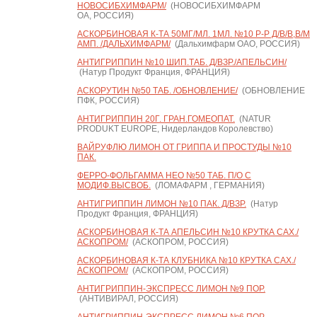
НОВОСИБХИМФАРМ/
(НОВОСИБХИМФАРМ
ОА, РОССИЯ)
АСКОРБИНОВАЯ К-ТА 50МГ/МЛ. 1МЛ. №10 Р-Р Д/В/В,В/М
АМП. /ДАЛЬХИМФАРМ/
(Дальхимфарм ОАО, РОССИЯ)
АНТИГРИППИН №10 ШИП.ТАБ. Д/ВЗР./АПЕЛЬСИН/
(Натур Продукт Франция, ФРАНЦИЯ)
АСКОРУТИН №50 ТАБ. /ОБНОВЛЕНИЕ/
(ОБНОВЛЕНИЕ
ПФК, РОССИЯ)
АНТИГРИППИН 20Г. ГРАН.ГОМЕОПАТ.
(NATUR
PRODUKT EUROPE, Нидерландов Королевство)
ВАЙРУФЛЮ ЛИМОН ОТ ГРИППА И ПРОСТУДЫ №10
ПАК.
ФЕРРО-ФОЛЬГАММА НЕО №50 ТАБ. П/О С
МОДИФ.ВЫСВОБ.
(ЛОМАФАРМ , ГЕРМАНИЯ)
АНТИГРИППИН ЛИМОН №10 ПАК. Д/ВЗР.
(Натур
Продукт Франция, ФРАНЦИЯ)
АСКОРБИНОВАЯ К-ТА АПЕЛЬСИН №10 КРУТКА САХ./
АСКОПРОМ/
(АСКОПРОМ, РОССИЯ)
АСКОРБИНОВАЯ К-ТА КЛУБНИКА №10 КРУТКА САХ./
АСКОПРОМ/
(АСКОПРОМ, РОССИЯ)
АНТИГРИППИН-ЭКСПРЕСС ЛИМОН №9 ПОР.
(АНТИВИРАЛ, РОССИЯ)