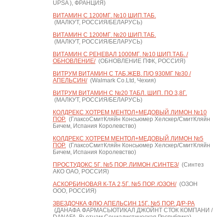
UPSA ), ФРАНЦИЯ)
ВИТАМИН С 1200МГ. №10 ШИП.ТАБ.
(МАЛКУТ, РОССИЯ/БЕЛАРУСЬ)
ВИТАМИН С 1200МГ. №20 ШИП.ТАБ.
(МАЛКУТ, РОССИЯ/БЕЛАРУСЬ)
ВИТАМИН С РЕНЕВАЛ 1000МГ. №10 ШИП.ТАБ. /
ОБНОВЛЕНИЕ/
(ОБНОВЛЕНИЕ ПФК, РОССИЯ)
ВИТРУМ ВИТАМИН C ТАБ.ЖЕВ. П/О 930МГ №30 /
АПЕЛЬСИН/
(Walmark Co.Ltd, Чехия)
ВИТРУМ ВИТАМИН C №20 ТАБЛ. ШИП. ПО 3,8Г.
(МАЛКУТ, РОССИЯ/БЕЛАРУСЬ)
КОЛДРЕКС ХОТРЕМ МЕНТОЛ+МЕДОВЫЙ ЛИМОН №10
ПОР.
(ГлаксоСмитКляйн Консьюмер Хелскер/СмитКляйн
Бичем, Испания Королевство)
КОЛДРЕКС ХОТРЕМ МЕНТОЛ+МЕДОВЫЙ ЛИМОН №5
ПОР.
(ГлаксоСмитКляйн Консьюмер Хелскер/СмитКляйн
Бичем, Испания Королевство)
ПРОСТУДОКС 5Г. №5 ПОР. ЛИМОН /СИНТЕЗ/
(Синтез
АКО ОАО, РОССИЯ)
АСКОРБИНОВАЯ К-ТА 2,5Г. №5 ПОР. /ОЗОН/
(ОЗОН
ООО, РОССИЯ)
ЗВЕЗДОЧКА ФЛЮ АПЕЛЬСИН 15Г. №5 ПОР. Д/Р-РА
(ДАНАФА ФАРМАСЬЮТИКАЛ ДЖОЙНТ СТОК КОМПАНИ /