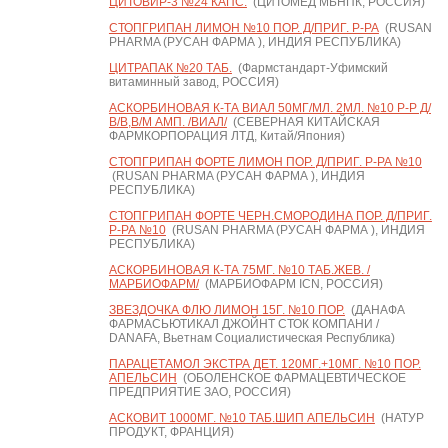
ЦИТОВИР-3 №24 КАПС.
(ЦИТОМЕД МБНПК, РОССИЯ)
СТОПГРИПАН ЛИМОН №10 ПОР. Д/ПРИГ. Р-РА
(RUSAN
PHARMA (РУСАН ФАРМА ), ИНДИЯ РЕСПУБЛИКА)
ЦИТРАПАК №20 ТАБ.
(Фармстандарт-Уфимский
витаминный завод, РОССИЯ)
АСКОРБИНОВАЯ К-ТА ВИАЛ 50МГ/МЛ. 2МЛ. №10 Р-Р Д/
В/В,В/М АМП. /ВИАЛ/
(СЕВЕРНАЯ КИТАЙСКАЯ
ФАРМКОРПОРАЦИЯ ЛТД, Китай/Япония)
СТОПГРИПАН ФОРТЕ ЛИМОН ПОР. Д/ПРИГ. Р-РА №10
(RUSAN PHARMA (РУСАН ФАРМА ), ИНДИЯ
РЕСПУБЛИКА)
СТОПГРИПАН ФОРТЕ ЧЕРН.СМОРОДИНА ПОР. Д/ПРИГ.
Р-РА №10
(RUSAN PHARMA (РУСАН ФАРМА ), ИНДИЯ
РЕСПУБЛИКА)
АСКОРБИНОВАЯ К-ТА 75МГ. №10 ТАБ.ЖЕВ. /
МАРБИОФАРМ/
(МАРБИОФАРМ ICN, РОССИЯ)
ЗВЕЗДОЧКА ФЛЮ ЛИМОН 15Г. №10 ПОР.
(ДАНАФА
ФАРМАСЬЮТИКАЛ ДЖОЙНТ СТОК КОМПАНИ /
DANAFA, Вьетнам Социалистическая Республика)
ПАРАЦЕТАМОЛ ЭКСТРА ДЕТ. 120МГ.+10МГ. №10 ПОР.
АПЕЛЬСИН
(ОБОЛЕНСКОЕ ФАРМАЦЕВТИЧЕСКОЕ
ПРЕДПРИЯТИЕ ЗАО, РОССИЯ)
АСКОВИТ 1000МГ. №10 ТАБ.ШИП АПЕЛЬСИН
(НАТУР
ПРОДУКТ, ФРАНЦИЯ)