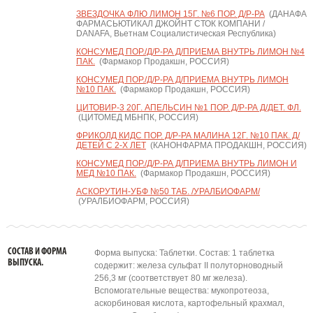
ЗВЕЗДОЧКА ФЛЮ ЛИМОН 15Г. №6 ПОР. Д/Р-РА
(ДАНАФА
ФАРМАСЬЮТИКАЛ ДЖОЙНТ СТОК КОМПАНИ /
DANAFA, Вьетнам Социалистическая Республика)
КОНСУМЕД ПОР./Д/Р-РА Д/ПРИЕМА ВНУТРЬ ЛИМОН №4
ПАК.
(Фармакор Продакшн, РОССИЯ)
КОНСУМЕД ПОР./Д/Р-РА Д/ПРИЕМА ВНУТРЬ ЛИМОН
№10 ПАК.
(Фармакор Продакшн, РОССИЯ)
ЦИТОВИР-3 20Г. АПЕЛЬСИН №1 ПОР. Д/Р-РА Д/ДЕТ. ФЛ.
(ЦИТОМЕД МБНПК, РОССИЯ)
ФРИКОЛД КИДС ПОР. Д/Р-РА МАЛИНА 12Г. №10 ПАК. Д/
ДЕТЕЙ С 2-Х ЛЕТ
(КАНОНФАРМА ПРОДАКШН, РОССИЯ)
КОНСУМЕД ПОР./Д/Р-РА Д/ПРИЕМА ВНУТРЬ ЛИМОН И
МЕД №10 ПАК.
(Фармакор Продакшн, РОССИЯ)
АСКОРУТИН-УБФ №50 ТАБ. /УРАЛБИОФАРМ/
(УРАЛБИОФАРМ, РОССИЯ)
СОСТАВ И ФОРМА
Форма выпуска: Таблетки. Состав: 1 таблетка
ВЫПУСКА.
содержит: железа сульфат II полуторноводный
256,3 мг (соответствует 80 мг железа).
Вспомогательные вещества: мукопротеоза,
аскорбиновая кислота, картофельный крахмал,