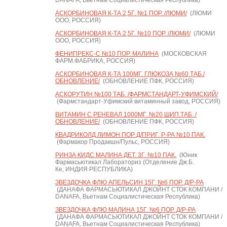
DANAFA, Вьетнам Социалистическая Республика)
АСКОРБИНОВАЯ К-ТА 2,5Г. №1 ПОР. /ЛЮМИ/
(ЛЮМИ
ООО, РОССИЯ)
АСКОРБИНОВАЯ К-ТА 2,5Г. №10 ПОР. /ЛЮМИ/
(ЛЮМИ
ООО, РОССИЯ)
ФЕНИПРЕКС-С №10 ПОР. МАЛИНА
(МОСКОВСКАЯ
ФАРМ.ФАБРИКА, РОССИЯ)
АСКОРБИНОВАЯ К-ТА 100МГ. ГЛЮКОЗА №60 ТАБ./
ОБНОВЛЕНИЕ/
(ОБНОВЛЕНИЕ ПФК, РОССИЯ)
АСКОРУТИН №100 ТАБ. /ФАРМСТАНДАРТ-УФИМСКИЙ/
(Фармстандарт-Уфимский витаминный завод, РОССИЯ)
ВИТАМИН С РЕНЕВАЛ 1000МГ. №20 ШИП.ТАБ. /
ОБНОВЛЕНИЕ/
(ОБНОВЛЕНИЕ ПФК, РОССИЯ)
КВАДРИКОЛД ЛИМОН ПОР Д/ПРИГ. Р-РА №10 ПАК.
(Фармакор Продакшн/Пульс, РОССИЯ)
РИНЗА КИДС МАЛИНА ДЕТ. 3Г. №10 ПАК.
(Юник
Фармасьютикал Лабораториз (Отделение Дж.Б.
Ке, ИНДИЯ РЕСПУБЛИКА)
ЗВЕЗДОЧКА ФЛЮ АПЕЛЬСИН 15Г. №6 ПОР. Д/Р-РА
(ДАНАФА ФАРМАСЬЮТИКАЛ ДЖОЙНТ СТОК КОМПАНИ /
DANAFA, Вьетнам Социалистическая Республика)
ЗВЕЗДОЧКА ФЛЮ МАЛИНА 15Г. №6 ПОР. Д/Р-РА
(ДАНАФА ФАРМАСЬЮТИКАЛ ДЖОЙНТ СТОК КОМПАНИ /
DANAFA, Вьетнам Социалистическая Республика)