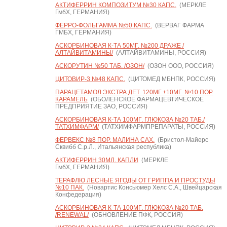
АКТИФЕРРИН КОМПОЗИТУМ №30 КАПС.
(МЕРКЛЕ
ГмбХ, ГЕРМАНИЯ)
ФЕРРО-ФОЛЬГАММА №50 КАПС.
(ВЕРВАГ ФАРМА
ГМБХ, ГЕРМАНИЯ)
АСКОРБИНОВАЯ К-ТА 50МГ. №200 ДРАЖЕ /
АЛТАЙВИТАМИНЫ/
(АЛТАЙВИТАМИНЫ, РОССИЯ)
АСКОРУТИН №50 ТАБ. /ОЗОН/
(ОЗОН ООО, РОССИЯ)
ЦИТОВИР-3 №48 КАПС.
(ЦИТОМЕД МБНПК, РОССИЯ)
ПАРАЦЕТАМОЛ ЭКСТРА ДЕТ. 120МГ.+10МГ. №10 ПОР.
КАРАМЕЛЬ
(ОБОЛЕНСКОЕ ФАРМАЦЕВТИЧЕСКОЕ
ПРЕДПРИЯТИЕ ЗАО, РОССИЯ)
АСКОРБИНОВАЯ К-ТА 100МГ. ГЛЮКОЗА №20 ТАБ./
ТАТХИМФАРМ/
(ТАТХИМФАРМПРЕПАРАТЫ, РОССИЯ)
ФЕРВЕКС №8 ПОР. МАЛИНА САХ.
(Бристол-Майерс
Сквибб С.р.Л., Итальянская республика)
АКТИФЕРРИН 30МЛ. КАПЛИ
(МЕРКЛЕ
ГмбХ, ГЕРМАНИЯ)
ТЕРАФЛЮ ЛЕСНЫЕ ЯГОДЫ ОТ ГРИППА И ПРОСТУДЫ
№10 ПАК.
(Новартис Консьюмер Хелс С.А., Швейцарская
Конфедерация)
АСКОРБИНОВАЯ К-ТА 100МГ. ГЛЮКОЗА №20 ТАБ.
/RENEWAL/
(ОБНОВЛЕНИЕ ПФК, РОССИЯ)