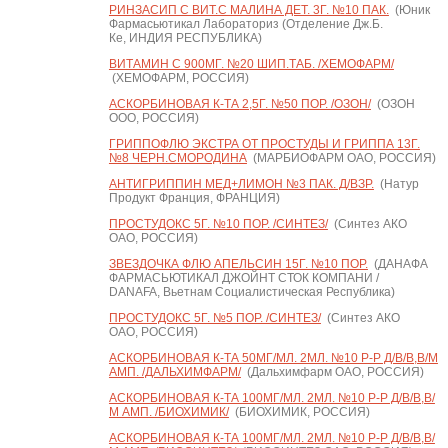
РИНЗАСИП С ВИТ.С МАЛИНА ДЕТ. 3Г. №10 ПАК.
(Юник
Фармасьютикал Лабораториз (Отделение Дж.Б.
Ке, ИНДИЯ РЕСПУБЛИКА)
ВИТАМИН С 900МГ. №20 ШИП.ТАБ. /ХЕМОФАРМ/
(ХЕМОФАРМ, РОССИЯ)
АСКОРБИНОВАЯ К-ТА 2,5Г. №50 ПОР. /ОЗОН/
(ОЗОН
ООО, РОССИЯ)
ГРИППОФЛЮ ЭКСТРА ОТ ПРОСТУДЫ И ГРИППА 13Г.
№8 ЧЕРН.СМОРОДИНА
(МАРБИОФАРМ ОАО, РОССИЯ)
АНТИГРИППИН МЕД+ЛИМОН №3 ПАК. Д/ВЗР.
(Натур
Продукт Франция, ФРАНЦИЯ)
ПРОСТУДОКС 5Г. №10 ПОР. /СИНТЕЗ/
(Синтез АКО
ОАО, РОССИЯ)
ЗВЕЗДОЧКА ФЛЮ АПЕЛЬСИН 15Г. №10 ПОР.
(ДАНАФА
ФАРМАСЬЮТИКАЛ ДЖОЙНТ СТОК КОМПАНИ /
DANAFA, Вьетнам Социалистическая Республика)
ПРОСТУДОКС 5Г. №5 ПОР. /СИНТЕЗ/
(Синтез АКО
ОАО, РОССИЯ)
АСКОРБИНОВАЯ К-ТА 50МГ/МЛ. 2МЛ. №10 Р-Р Д/В/В,В/М
АМП. /ДАЛЬХИМФАРМ/
(Дальхимфарм ОАО, РОССИЯ)
АСКОРБИНОВАЯ К-ТА 100МГ/МЛ. 2МЛ. №10 Р-Р Д/В/В,В/
М АМП. /БИОХИМИК/
(БИОХИМИК, РОССИЯ)
АСКОРБИНОВАЯ К-ТА 100МГ/МЛ. 2МЛ. №10 Р-Р Д/В/В,В/