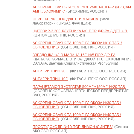
АСКОРБИНОВАЯ К-ТА 50МГ/МЛ. 2МЛ. №10 Р-Р Д/В/В,В/М
АМП. /БИОХИМИК/
(БИОХИМИК, РОССИЯ)
ФЕРВЕКС №8 ПОР. Д/ДЕТЕЙ МАЛИНА
(Упса
Лаборатории ( UPSA ), ФРАНЦИЯ)
ЦИТОВИР-3 20Г. КЛУБНИКА №1 ПОР. Д/Р-РА Д/ДЕТ. ФЛ.
(ЦИТОМЕД МБНПК, РОССИЯ)
АСКОРБИНОВАЯ К-ТА 100МГ. ГЛЮКОЗА №10 ТАБ. /
ОБНОВЛЕНИЕ/
(ОБНОВЛЕНИЕ ПФК, РОССИЯ)
ЗВЕЗДОЧКА ФЛЮ МАЛИНА 15Г. №5 ПОР. Д/Р-РА
(ДАНАФА ФАРМАСЬЮТИКАЛ ДЖОЙНТ СТОК КОМПАНИ /
DANAFA, Вьетнам Социалистическая Республика)
АНТИГРИППИН 20Г.
(ФИТАСИНТЕКС ООО, РОССИЯ)
АНТИГРИППИН 10Г.
(ФИТАСИНТЕКС ООО, РОССИЯ)
ПАРАЦЕТАМОЛ ЭКСТРАТАБ 500МГ.+150МГ. №20 ТАБ.
(ОБОЛЕНСКОЕ ФАРМАЦЕВТИЧЕСКОЕ ПРЕДПРИЯТИЕ
ЗАО, РОССИЯ)
АСКОРБИНОВАЯ К-ТА 100МГ. ГЛЮКОЗА №30 ТАБ./
ОБНОВЛЕНИЕ/
(ОБНОВЛЕНИЕ ПФК, РОССИЯ)
АСКОРБИНОВАЯ К-ТА 100МГ. ГЛЮКОЗА №40 ТАБ./
ОБНОВЛЕНИЕ/
(ОБНОВЛЕНИЕ ПФК, РОССИЯ)
ПРОСТУДОКС 5Г. №10 ПОР. ЛИМОН /СИНТЕЗ/
(Синтез
АКО ОАО, РОССИЯ)