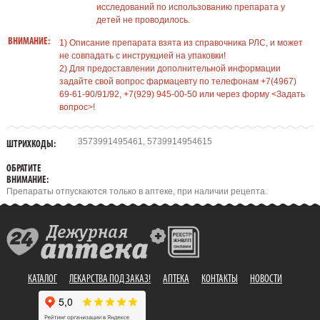
исследований по использованию препарата у
детей не проводилось.
ВНИМАНИЕ:
1) Описание препарата взята из справочника РЛС, и может
не совпадать с инструкцией на упаковки!
2) Для предоставлении дополнительной информации
задайте свой вопрос фармацевту по телефонам +7(4967)
69-61-90/91/92, +7(929) 945-00-50 или через форму <Задать
вопрос>!
3573991495461, 5739914954615
ШТРИХКОДЫ:
ОБРАТИТЕ
ВНИМАНИЕ:
Препараты отпускаются только в аптеке, при наличии рецепта.
КАТАЛОГ
ЛЕКАРСТВА ПОД ЗАКАЗ!
АПТЕКА
КОНТАКТЫ
НОВОСТИ