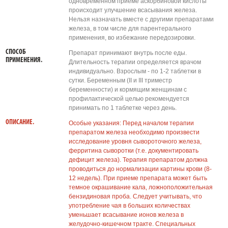
одновременном приеме аскорбиновой кислоты
происходит улучшение всасывания железа.
Нельзя назначать вместе с другими препаратами
железа, в том числе для парентерального
применения, во избежание передозировки.
СПОСОБ
Препарат принимают внутрь после еды.
ПРИМЕНЕНИЯ.
Длительность терапии определяется врачом
индивидуально. Взрослым - по 1-2 таблетки в
сутки. Беременным (II и III триместр
беременности) и кормящим женщинам с
профилактической целью рекомендуется
принимать по 1 таблетке через день.
ОПИСАНИЕ.
Особые указания: Перед началом терапии
препаратом железа необходимо произвести
исследование уровня сывороточного железа,
ферритина сыворотки (т.е. документировать
дефицит железа). Терапия препаратом должна
проводиться до нормализации картины крови (8-
12 недель). При приеме препарата может быть
темное окрашивание кала, ложноположительная
бензидиновая проба. Следует учитывать, что
употребление чая в больших количествах
уменьшает всасывание ионов железа в
желудочно-кишечном тракте. Специальных