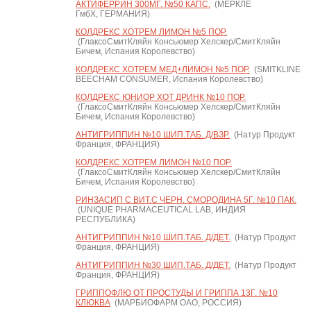
АКТИФЕРРИН 300МГ. №50 КАПС.
(МЕРКЛЕ
ГмбХ, ГЕРМАНИЯ)
КОЛДРЕКС ХОТРЕМ ЛИМОН №5 ПОР.
(ГлаксоСмитКляйн Консьюмер Хелскер/СмитКляйн
Бичем, Испания Королевство)
КОЛДРЕКС ХОТРЕМ МЕД+ЛИМОН №5 ПОР.
(SMITKLINE
BEECHAM CONSUMER, Испания Королевство)
КОЛДРЕКС ЮНИОР ХОТ ДРИНК №10 ПОР.
(ГлаксоСмитКляйн Консьюмер Хелскер/СмитКляйн
Бичем, Испания Королевство)
АНТИГРИППИН №10 ШИП.ТАБ. Д/ВЗР.
(Натур Продукт
Франция, ФРАНЦИЯ)
КОЛДРЕКС ХОТРЕМ ЛИМОН №10 ПОР.
(ГлаксоСмитКляйн Консьюмер Хелскер/СмитКляйн
Бичем, Испания Королевство)
РИНЗАСИП С ВИТ.С ЧЕРН. СМОРОДИНА 5Г. №10 ПАК.
(UNIQUE PHARMACEUTICAL LAB, ИНДИЯ
РЕСПУБЛИКА)
АНТИГРИППИН №10 ШИП.ТАБ. Д/ДЕТ.
(Натур Продукт
Франция, ФРАНЦИЯ)
АНТИГРИППИН №30 ШИП.ТАБ. Д/ДЕТ.
(Натур Продукт
Франция, ФРАНЦИЯ)
ГРИППОФЛЮ ОТ ПРОСТУДЫ И ГРИППА 13Г. №10
КЛЮКВА
(МАРБИОФАРМ ОАО, РОССИЯ)