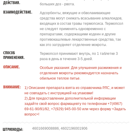
ДЕЙСТВИЯ.
больших доз - рвота.
ВЗАИМОДЕЙСТВИЕ.
Адсорбенты, вяжущие и обволакивающие
средства могут снижать всасывание алкалоидов,
входящих в состав травы термопсиса. Термопсол
не следует применять одновременно с
препаратами, содержащими кодеин и другие
противокашлевые лекарственные средства, так
как это затрудняет отделение мокроты.
СПОСОБ
Термопсол принимают внутрь, по 1 таблетке 3
ПРИМЕНЕНИЯ.
раза в день в течение 3-5 дней.
ОПИСАНИЕ.
Особые указания: Для улучшения разжижения и
отделения мокроты рекомендуется назначать
обильное теплое питье.
ВНИМАНИЕ:
1) Описание препарата взята из справочника РЛС, и может
не совпадать с инструкцией на упаковки!
2) Для предоставлении дополнительной информации
задайте свой вопрос фармацевту по телефонам +7(4967)
69-61-90/91/92, +7(929) 945-00-50 или через форму <Задать
вопрос>!
4601669008886, 4602196001906
ШТРИХКОДЫ: