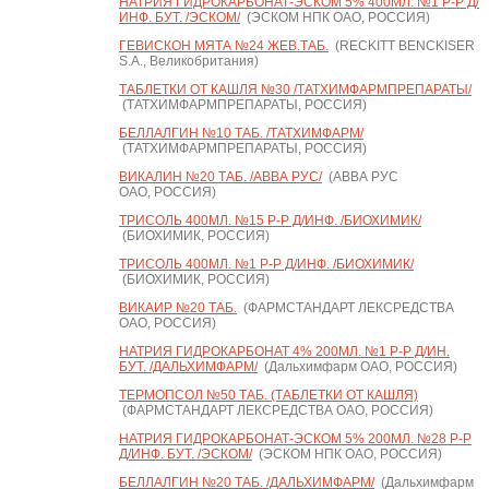
НАТРИЯ ГИДРОКАРБОНАТ-ЭСКОМ 5% 400МЛ. №1 Р-Р Д/
ИНФ. БУТ. /ЭСКОМ/
(ЭСКОМ НПК ОАО, РОССИЯ)
ГЕВИСКОН МЯТА №24 ЖЕВ.ТАБ.
(RECKITT BENCKISER
S.A., Великобритания)
ТАБЛЕТКИ ОТ КАШЛЯ №30 /ТАТХИМФАРМПРЕПАРАТЫ/
(ТАТХИМФАРМПРЕПАРАТЫ, РОССИЯ)
БЕЛЛАЛГИН №10 ТАБ. /ТАТХИМФАРМ/
(ТАТХИМФАРМПРЕПАРАТЫ, РОССИЯ)
ВИКАЛИН №20 ТАБ. /АВВА РУС/
(АВВА РУС
ОАО, РОССИЯ)
ТРИСОЛЬ 400МЛ. №15 Р-Р Д/ИНФ. /БИОХИМИК/
(БИОХИМИК, РОССИЯ)
ТРИСОЛЬ 400МЛ. №1 Р-Р Д/ИНФ. /БИОХИМИК/
(БИОХИМИК, РОССИЯ)
ВИКАИР №20 ТАБ.
(ФАРМСТАНДАРТ ЛЕКСРЕДСТВА
ОАО, РОССИЯ)
НАТРИЯ ГИДРОКАРБОНАТ 4% 200МЛ. №1 Р-Р Д/ИН.
БУТ. /ДАЛЬХИМФАРМ/
(Дальхимфарм ОАО, РОССИЯ)
ТЕРМОПСОЛ №50 ТАБ. (ТАБЛЕТКИ ОТ КАШЛЯ)
(ФАРМСТАНДАРТ ЛЕКСРЕДСТВА ОАО, РОССИЯ)
НАТРИЯ ГИДРОКАРБОНАТ-ЭСКОМ 5% 200МЛ. №28 Р-Р
Д/ИНФ. БУТ. /ЭСКОМ/
(ЭСКОМ НПК ОАО, РОССИЯ)
БЕЛЛАЛГИН №20 ТАБ. /ДАЛЬХИМФАРМ/
(Дальхимфарм