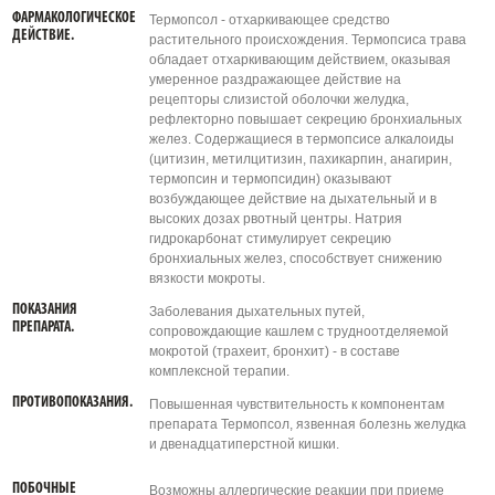
ФАРМАКОЛОГИЧЕСКОЕ
Термопсол - отхаркивающее средство
ДЕЙСТВИЕ.
растительного происхождения. Термопсиса трава
обладает отхаркивающим действием, оказывая
умеренное раздражающее действие на
рецепторы слизистой оболочки желудка,
рефлекторно повышает секрецию бронхиальных
желез. Содержащиеся в термопсисе алкалоиды
(цитизин, метилцитизин, пахикарпин, анагирин,
термопсин и термопсидин) оказывают
возбуждающее действие на дыхательный и в
высоких дозах рвотный центры. Натрия
гидрокарбонат стимулирует секрецию
бронхиальных желез, способствует снижению
вязкости мокроты.
ПОКАЗАНИЯ
Заболевания дыхательных путей,
ПРЕПАРАТА.
сопровождающие кашлем с трудноотделяемой
мокротой (трахеит, бронхит) - в составе
комплексной терапии.
ПРОТИВОПОКАЗАНИЯ.
Повышенная чувствительность к компонентам
препарата Термопсол, язвенная болезнь желудка
и двенадцатиперстной кишки.
ПОБОЧНЫЕ
Возможны аллергические реакции при приеме