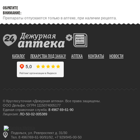
ОБРАТИТЕ
ВНИМАНИЕ:
Препараты отпускаются только в аптеке, при наличии рецепта.
КАТАЛОГ
ЛЕКАРСТВА ПОД ЗАКАЗ!
АПТЕКА
КОНТАКТЫ
НОВОСТИ
© Круглосуточная «Дежурная аптека». Все права защищены.
ООО Дельфи, ОГРН 1115074005177
Единая справочная служба:
8 4967 69-61-90
Лицензия:
ЛО-50-02-005389
Подольск, ул. Ревпроспект д. 31/30
Тел. 8 4967/69-61-90/91/92, +7 929/945-00-50