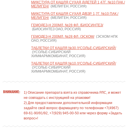
МИКСТУРА ОТ КАШЛЯ СУХАЯ Д/ДЕТЕЙ 1,47Г. №10 ПАК./
МЕЛИГЕН/
(МЕЛИГЕН, РОССИЯ)
МИКСТУРА ОТ КАШЛЯ СУХАЯ Д/ВЗР. 1,7Г. №10 ПАК./
МЕЛИГЕН/
(МЕЛИГЕН, РОССИЯ)
ГЕМОДЕЗ-Н 200МЛ. №28 ФЛ. /БИОСИНТЕЗ/
(БИОСИНТЕЗ ОАО, РОССИЯ)
ГЕМОДЕЗ-Н 200МЛ. №28 ФЛ. /ЭСКОМ/
(ЭСКОМ НПК
ОАО, РОССИЯ)
ТАБЛЕТКИ ОТ КАШЛЯ №30 /УСОЛЬЕ-СИБИРСКИЙ/
(УСОЛЬЕ-СИБИРСКИЙ
ХИМФАРМКОМБИНАТ, РОССИЯ)
ТАБЛЕТКИ ОТ КАШЛЯ №10 /УСОЛЬЕ-СИБИРСКИЙ/
(УСОЛЬЕ-СИБИРСКИЙ
ХИМФАРМКОМБИНАТ, РОССИЯ)
ВНИМАНИЕ:
1) Описание препарата взята из справочника РЛС, и может
не совпадать с инструкцией на упаковки!
2) Для предоставлении дополнительной информации
задайте свой вопрос фармацевту по телефонам +7(4967)
69-61-90/91/92, +7(929) 945-00-50 или через форму «Задать
вопрос»!