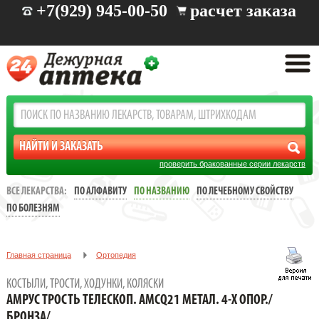
+7(929) 945-00-50
расчет заказа
проверить бракованные серии лекарств
ВСЕ ЛЕКАРСТВА:
ПО АЛФАВИТУ
ПО НАЗВАНИЮ
ПО ЛЕЧЕБНОМУ СВОЙСТВУ
ПО БОЛЕЗНЯМ
Главная страница
Ортопедия
Костыли, трости, ходунки, коляски
КОСТЫЛИ, ТРОСТИ, ХОДУНКИ, КОЛЯСКИ
АМРУС ТРОСТЬ ТЕЛЕСКОП. АМСQ21 МЕТАЛ. 4-Х ОПОР./
АМРУС ТРОСТЬ ТЕЛЕСКОП. АМСQ21 МЕТАЛ. 4-Х ОПОР./
БРОНЗА/
БРОНЗА/