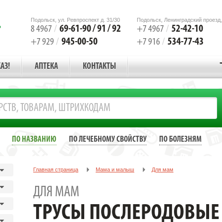
Подольск, ул. Ревпроспект д. 31/30
Подольск, Ленинградский проезд,
69-61-90 / 91 / 92
52-42-10
8 4967
/
+7 4967
/
945-00-50
534-77-43
+7 929
/
+7 916
/
АЗ!
АПТЕКА
КОНТАКТЫ
ПО НАЗВАНИЮ
ПО ЛЕЧЕБНОМУ СВОЙСТВУ
ПО БОЛЕЗНЯМ
Главная страница
Мама и малыш
Для мам
ТРУСЫ ПОСЛЕРОДОВЫЕ ЭВИТА Р.4/XL БЕЛ. /АРТ.0105/
ДЛЯ МАМ
ТРУСЫ ПОСЛЕРОДОВЫЕ Э