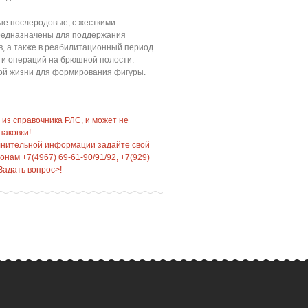
ые послеродовые, с жесткими
редназначены для поддержания
в, а также в реабилитационный период
 и операций на брюшной полости.
ой жизни для формирования фигуры.
 из справочника РЛС, и может не
паковки!
лнительной информации задайте свой
нам +7(4967) 69-61-90/91/92, +7(929)
Задать вопрос>!