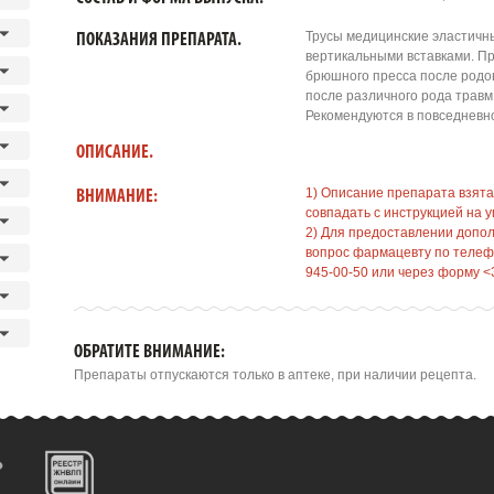
Трусы медицинские эластичн
ПОКАЗАНИЯ ПРЕПАРАТА.
вертикальными вставками. П
брюшного пресса после родо
после различного рода травм
Рекомендуются в повседневн
ОПИСАНИЕ.
1) Описание препарата взята
ВНИМАНИЕ:
совпадать с инструкцией на у
2) Для предоставлении допо
вопрос фармацевту по телефо
945-00-50 или через форму <
ОБРАТИТЕ ВНИМАНИЕ:
Препараты отпускаются только в аптеке, при наличии рецепта.