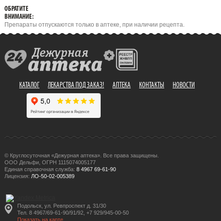
ОБРАТИТЕ
ВНИМАНИЕ:
Препараты отпускаются только в аптеке, при наличии рецепта.
КАТАЛОГ
ЛЕКАРСТВА ПОД ЗАКАЗ!
АПТЕКА
КОНТАКТЫ
НОВОСТИ
© Круглосуточная «Дежурная аптека». Все права защищены.
ООО Дельфи, ОГРН 1115074005177
Единая справочная служба:
8 4967 69-61-90
Лицензия:
ЛО-50-02-005389
Подольск, ул. Ревпроспект д. 31/30
Тел. 8 4967/69-61-90/91/92, +7 929/945-00-50
Показать на карте