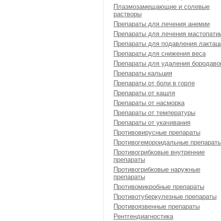
Плазмозамещающие и солевые
растворы
Препараты для лечения анемии
Препараты для лечения мастопати
Препараты для подавления лактац
Препараты для снижения веса
Препараты для удаления бородаво
Препараты кальция
Препараты от боли в горле
Препараты от кашля
Препараты от насморка
Препараты от температуры
Препараты от укачивания
Противовирусные препараты
Противогемороидальные препарат
Противогрибковые внутренние
препараты
Противогрибковые наружные
препараты
Противомикробные препараты
Противотуберкулезные препараты
Противоязвенные препараты
Рентгендиагностика