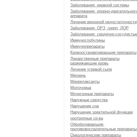
Заболевания: нервной системы
Заболевания: опорно-двигательног
аппарата
Лечение венозной недостаточности
Заболевания: ОРЗ, грипп, ЛОР
Заболевания: сердечно-сосудисты
Иммуноглобулины
Иммунопрепараты
Кровоостанавливающие препараты
Лекарственные препараты
разжижающие кровь
Лечение угревой сыпи
Мигрень
Миорелаксанты
Молочница
Мочегонные препараты
Наружные средства
Нарушение сна
Нарушение эректильной функции
ноотропные ср-ва
Обезболивающие,
противовоспалительные препараты
Онкологические препараты