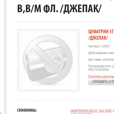
В,В/М ФЛ. /ДЖЕПАК/
ЦЕФАТРИН 1Г.
/ДЖЕПАК/
Артикул:
22357
Действующее вещ
Доставка:
рабочие
Производитель:
РЕСПУБЛИКА
Получить консул
СООБЩИТЬ О П
СИНОНИМЫ:
ЦЕФТРИАКСОН 2Г. №1 ПОР. Д/
ы