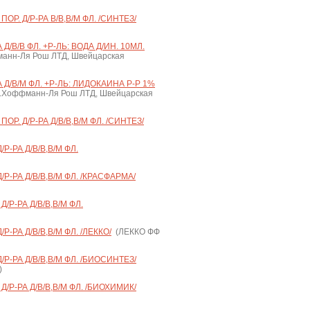
Р. Д/Р-РА В/В,В/М ФЛ. /СИНТЕЗ/
Д/В/В ФЛ. +Р-ЛЬ: ВОДА Д/ИН. 10МЛ.
анн-Ля Рош ЛТД, Швейцарская
А Д/В/М ФЛ. +Р-ЛЬ: ЛИДОКАИНА Р-Р 1%
.Хоффманн-Ля Рош ЛТД, Швейцарская
Р. Д/Р-РА Д/В/В,В/М ФЛ. /СИНТЕЗ/
Р-РА Д/В/В,В/М ФЛ.
Р-РА Д/В/В,В/М ФЛ. /КРАСФАРМА/
/Р-РА Д/В/В,В/М ФЛ.
Р-РА Д/В/В,В/М ФЛ. /ЛЕККО/
(ЛЕККО ФФ
Р-РА Д/В/В,В/М ФЛ. /БИОСИНТЕЗ/
)
/Р-РА Д/В/В,В/М ФЛ. /БИОХИМИК/