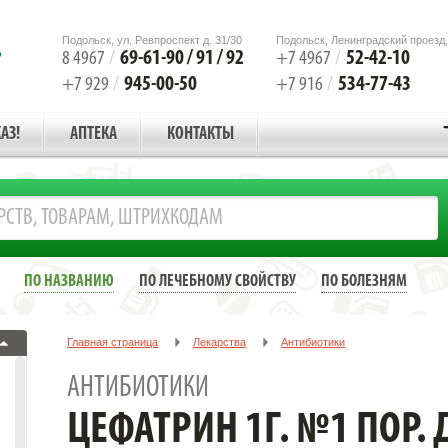
Подольск, ул. Ревпроспект д. 31/30
Подольск, Ленинградский проезд,
69-61-90 / 91 / 92
52-42-10
8 4967
/
+7 4967
/
945-00-50
534-77-43
+7 929
/
+7 916
/
АЗ!
АПТЕКА
КОНТАКТЫ
ПО НАЗВАНИЮ
ПО ЛЕЧЕБНОМУ СВОЙСТВУ
ПО БОЛЕЗНЯМ
Главная страница
Лекарства
Антибиотики
ЦЕФАТРИН 1Г. №1 ПОР. Д/Р-РА Д/В/В,В/М ФЛ. /ДЖЕПАК/
АНТИБИОТИКИ
ЦЕФАТРИН 1Г. №1 ПОР. 