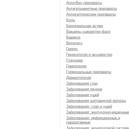
Анти-Вич препараты
Антигельминтные препараты
Антисептические препараты
Боль
Бронхиальная астма
Вакцины,сыворотки,фаги
Варикоз
Витилиго
Герпес
Гинекология и акушерство
Глаукома
Гомеопатия
Гормональные препараты
Дерматология
Заболевания глаз
Заболевания печени
Заболевания ушей
Заболевания щитовидной железы
Заболевания: глаз и ушей
Заболевания: желудочно-кишечные
Заболевания: инфекционные и
паразитарные
Заболевания: мочеполовой систем