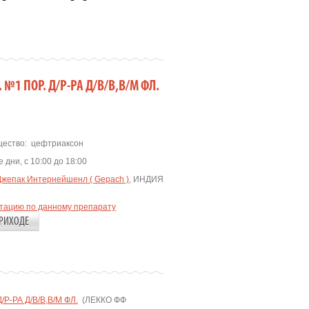
 №1 ПОР. Д/Р-РА Д/В/В,В/М ФЛ.
ество:
цефтриаксон
 дни, с 10:00 до 18:00
Джепак Интернейшенл ( Gepach )
, ИНДИЯ
ьтацию по данному препарату
РИХОДЕ
Р-РА Д/В/В,В/М ФЛ.
(ЛЕККО ФФ