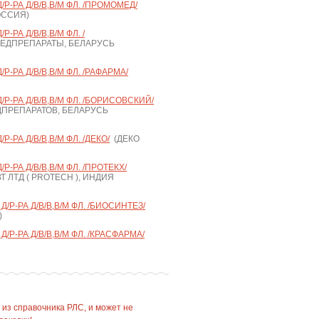
/Р-РА Д/В/В,В/М ФЛ. /ПРОМОМЕД/
ОССИЯ)
-РА Д/В/В,В/М ФЛ. /
ЕДПРЕПАРАТЫ, БЕЛАРУСЬ
Р-РА Д/В/В,В/М ФЛ. /РАФАРМА/
/Р-РА Д/В/В,В/М ФЛ. /БОРИСОВСКИЙ/
ПРЕПАРАТОВ, БЕЛАРУСЬ
Р-РА Д/В/В,В/М ФЛ. /ДЕКО/
(ДЕКО
Р-РА Д/В/В,В/М ФЛ. /ПРОТЕКХ/
 ЛТД ( PROTECH ), ИНДИЯ
Д/Р-РА Д/В/В,В/М ФЛ. /БИОСИНТЕЗ/
)
/Р-РА Д/В/В,В/М ФЛ. /КРАСФАРМА/
 из справочника РЛС, и может не