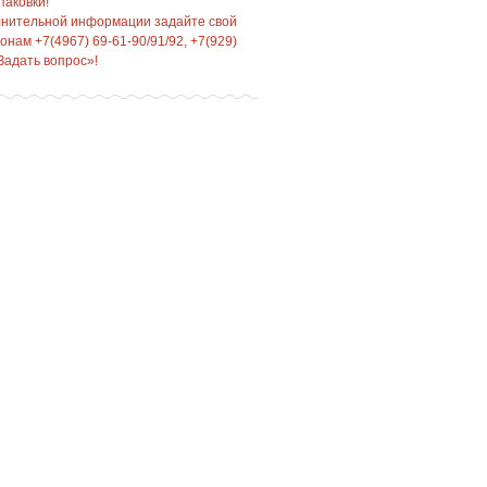
паковки!
лнительной информации задайте свой
нам +7(4967) 69-61-90/91/92, +7(929)
Задать вопрос»!