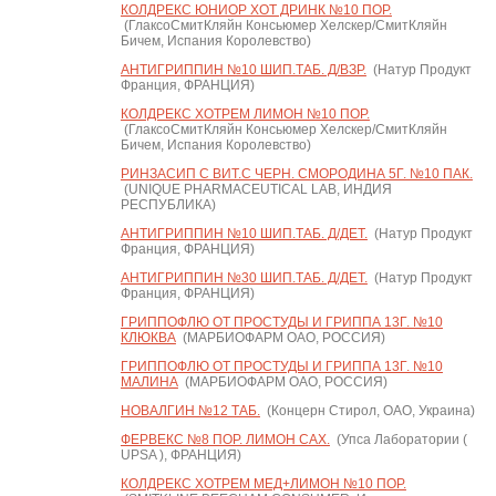
КОЛДРЕКС ЮНИОР ХОТ ДРИНК №10 ПОР.
(ГлаксоСмитКляйн Консьюмер Хелскер/СмитКляйн
Бичем, Испания Королевство)
АНТИГРИППИН №10 ШИП.ТАБ. Д/ВЗР.
(Натур Продукт
Франция, ФРАНЦИЯ)
КОЛДРЕКС ХОТРЕМ ЛИМОН №10 ПОР.
(ГлаксоСмитКляйн Консьюмер Хелскер/СмитКляйн
Бичем, Испания Королевство)
РИНЗАСИП С ВИТ.С ЧЕРН. СМОРОДИНА 5Г. №10 ПАК.
(UNIQUE PHARMACEUTICAL LAB, ИНДИЯ
РЕСПУБЛИКА)
АНТИГРИППИН №10 ШИП.ТАБ. Д/ДЕТ.
(Натур Продукт
Франция, ФРАНЦИЯ)
АНТИГРИППИН №30 ШИП.ТАБ. Д/ДЕТ.
(Натур Продукт
Франция, ФРАНЦИЯ)
ГРИППОФЛЮ ОТ ПРОСТУДЫ И ГРИППА 13Г. №10
КЛЮКВА
(МАРБИОФАРМ ОАО, РОССИЯ)
ГРИППОФЛЮ ОТ ПРОСТУДЫ И ГРИППА 13Г. №10
МАЛИНА
(МАРБИОФАРМ ОАО, РОССИЯ)
НОВАЛГИН №12 ТАБ.
(Концерн Стирол, ОАО, Украина)
ФЕРВЕКС №8 ПОР. ЛИМОН САХ.
(Упса Лаборатории (
UPSA ), ФРАНЦИЯ)
КОЛДРЕКС ХОТРЕМ МЕД+ЛИМОН №10 ПОР.