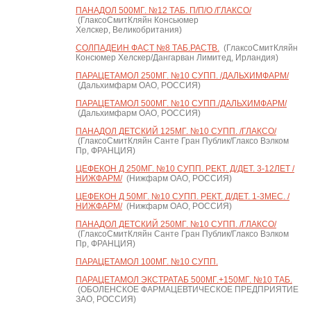
ПАНАДОЛ 500МГ. №12 ТАБ. П/П/О /ГЛАКСО/
(ГлаксоСмитКляйн Консьюмер
Хелскер, Великобритания)
СОЛПАДЕИН ФАСТ №8 ТАБ.РАСТВ.
(ГлаксоСмитКляйн
Консюмер Хелскер/Дангарван Лимитед, Ирландия)
ПАРАЦЕТАМОЛ 250МГ. №10 СУПП. /ДАЛЬХИМФАРМ/
(Дальхимфарм ОАО, РОССИЯ)
ПАРАЦЕТАМОЛ 500МГ. №10 СУПП./ДАЛЬХИМФАРМ/
(Дальхимфарм ОАО, РОССИЯ)
ПАНАДОЛ ДЕТСКИЙ 125МГ. №10 СУПП. /ГЛАКСО/
(ГлаксоСмитКляйн Санте Гран Публик/Глаксо Вэлком
Пр, ФРАНЦИЯ)
ЦЕФЕКОН Д 250МГ. №10 СУПП. РЕКТ. Д/ДЕТ. 3-12ЛЕТ /
НИЖФАРМ/
(Нижфарм ОАО, РОССИЯ)
ЦЕФЕКОН Д 50МГ. №10 СУПП. РЕКТ. Д/ДЕТ. 1-3МЕС. /
НИЖФАРМ/
(Нижфарм ОАО, РОССИЯ)
ПАНАДОЛ ДЕТСКИЙ 250МГ. №10 СУПП. /ГЛАКСО/
(ГлаксоСмитКляйн Санте Гран Публик/Глаксо Вэлком
Пр, ФРАНЦИЯ)
ПАРАЦЕТАМОЛ 100МГ. №10 СУПП.
ПАРАЦЕТАМОЛ ЭКСТРАТАБ 500МГ.+150МГ. №10 ТАБ.
(ОБОЛЕНСКОЕ ФАРМАЦЕВТИЧЕСКОЕ ПРЕДПРИЯТИЕ
ЗАО, РОССИЯ)