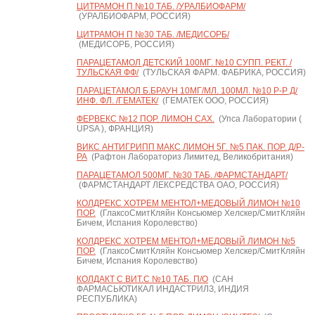
ЦИТРАМОН П №10 ТАБ. /УРАЛБИОФАРМ/
(УРАЛБИОФАРМ, РОССИЯ)
ЦИТРАМОН П №30 ТАБ. /МЕДИСОРБ/
(МЕДИСОРБ, РОССИЯ)
ПАРАЦЕТАМОЛ ДЕТСКИЙ 100МГ. №10 СУПП. РЕКТ. /
ТУЛЬСКАЯ ФФ/
(ТУЛЬСКАЯ ФАРМ. ФАБРИКА, РОССИЯ)
ПАРАЦЕТАМОЛ Б.БРАУН 10МГ/МЛ. 100МЛ. №10 Р-Р Д/
ИНФ. ФЛ. /ГЕМАТЕК/
(ГЕМАТЕК ООО, РОССИЯ)
ФЕРВЕКС №12 ПОР. ЛИМОН САХ.
(Упса Лаборатории (
UPSA ), ФРАНЦИЯ)
ВИКС АНТИГРИПП МАКС ЛИМОН 5Г. №5 ПАК. ПОР. Д/Р-
РА
(Рафтон Лабораториз Лимитед, Великобритания)
ПАРАЦЕТАМОЛ 500МГ. №30 ТАБ. /ФАРМСТАНДАРТ/
(ФАРМСТАНДАРТ ЛЕКСРЕДСТВА ОАО, РОССИЯ)
КОЛДРЕКС ХОТРЕМ МЕНТОЛ+МЕДОВЫЙ ЛИМОН №10
ПОР.
(ГлаксоСмитКляйн Консьюмер Хелскер/СмитКляйн
Бичем, Испания Королевство)
КОЛДРЕКС ХОТРЕМ МЕНТОЛ+МЕДОВЫЙ ЛИМОН №5
ПОР.
(ГлаксоСмитКляйн Консьюмер Хелскер/СмитКляйн
Бичем, Испания Королевство)
КОЛДАКТ С ВИТ.С №10 ТАБ. П/О
(САН
ФАРМАСЬЮТИКАЛ ИНДАСТРИЛЗ, ИНДИЯ
РЕСПУБЛИКА)