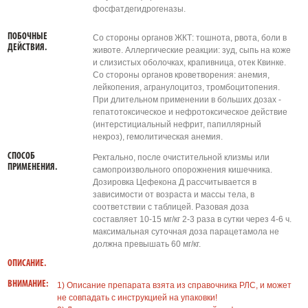
фосфатдегидрогеназы.
ПОБОЧНЫЕ
Со стороны органов ЖКТ: тошнота, рвота, боли в
ДЕЙСТВИЯ.
животе. Аллергические реакции: зуд, сыпь на коже
и слизистых оболочках, крапивница, отек Квинке.
Со стороны органов кроветворения: анемия,
лейкопения, агранулоцитоз, тромбоцитопения.
При длительном применении в больших дозах -
гепатотоксическое и нефротоксическое действие
(интерстициальный нефрит, папиллярный
некроз), гемолитическая анемия.
СПОСОБ
Ректально, после очистительной клизмы или
ПРИМЕНЕНИЯ.
самопроизвольного опорожнения кишечника.
Дозировка Цефекона Д рассчитывается в
зависимости от возраста и массы тела, в
соответствии с таблицей. Разовая доза
составляет 10-15 мг/кг 2-3 раза в сутки через 4-6 ч.
максимальная суточная доза парацетамола не
должна превышать 60 мг/кг.
ОПИСАНИЕ.
ВНИМАНИЕ:
1) Описание препарата взята из справочника РЛС, и может
не совпадать с инструкцией на упаковки!