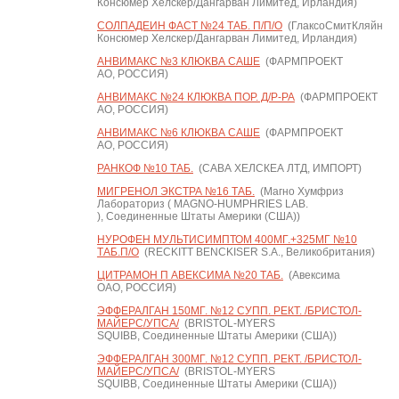
Консюмер Хелскер/Дангарван Лимитед, Ирландия)
СОЛПАДЕИН ФАСТ №24 ТАБ. П/П/О
(ГлаксоСмитКляйн
Консюмер Хелскер/Дангарван Лимитед, Ирландия)
АНВИМАКС №3 КЛЮКВА САШЕ
(ФАРМПРОЕКТ
АО, РОССИЯ)
АНВИМАКС №24 КЛЮКВА ПОР. Д/Р-РА
(ФАРМПРОЕКТ
АО, РОССИЯ)
АНВИМАКС №6 КЛЮКВА САШЕ
(ФАРМПРОЕКТ
АО, РОССИЯ)
РАНКОФ №10 ТАБ.
(САВА ХЕЛСКЕА ЛТД, ИМПОРТ)
МИГРЕНОЛ ЭКСТРА №16 ТАБ.
(Магно Хумфриз
Лабораториз ( MAGNO-HUMPHRIES LAB.
), Соединенные Штаты Америки (США))
НУРОФЕН МУЛЬТИСИМПТОМ 400МГ.+325МГ №10
ТАБ.П/О
(RECKITT BENCKISER S.A., Великобритания)
ЦИТРАМОН П АВЕКСИМА №20 ТАБ.
(Авексима
ОАО, РОССИЯ)
ЭФФЕРАЛГАН 150МГ. №12 СУПП. РЕКТ. /БРИСТОЛ-
МАЙЕРС/УПСА/
(BRISTOL-MYERS
SQUIBB, Соединенные Штаты Америки (США))
ЭФФЕРАЛГАН 300МГ. №12 СУПП. РЕКТ. /БРИСТОЛ-
МАЙЕРС/УПСА/
(BRISTOL-MYERS
SQUIBB, Соединенные Штаты Америки (США))