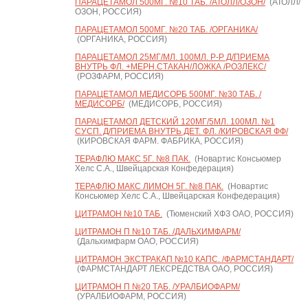
ПАРАЦЕТАМОЛ 500МГ. №10 ТАБ. /АТОЛЛ/ОЗОН/
(АТОЛЛ/
ОЗОН, РОССИЯ)
ПАРАЦЕТАМОЛ 500МГ. №20 ТАБ. /ОРГАНИКА/
(ОРГАНИКА, РОССИЯ)
ПАРАЦЕТАМОЛ 25МГ/МЛ. 100МЛ. Р-Р Д/ПРИЕМА
ВНУТРЬ ФЛ. +МЕРН.СТАКАН/ЛОЖКА /РОЗЛЕКС/
(РОЗФАРМ, РОССИЯ)
ПАРАЦЕТАМОЛ МЕДИСОРБ 500МГ. №30 ТАБ. /
МЕДИСОРБ/
(МЕДИСОРБ, РОССИЯ)
ПАРАЦЕТАМОЛ ДЕТСКИЙ 120МГ/5МЛ. 100МЛ. №1
СУСП. Д/ПРИЕМА ВНУТРЬ ДЕТ. ФЛ. /КИРОВСКАЯ ФФ/
(КИРОВСКАЯ ФАРМ. ФАБРИКА, РОССИЯ)
ТЕРАФЛЮ МАКС 5Г. №8 ПАК.
(Новартис Консьюмер
Хелс С.А., Швейцарская Конфедерация)
ТЕРАФЛЮ МАКС ЛИМОН 5Г. №8 ПАК.
(Новартис
Консьюмер Хелс С.А., Швейцарская Конфедерация)
ЦИТРАМОН №10 ТАБ.
(Тюменский ХФЗ ОАО, РОССИЯ)
ЦИТРАМОН П №10 ТАБ. /ДАЛЬХИМФАРМ/
(Дальхимфарм ОАО, РОССИЯ)
ЦИТРАМОН ЭКСТРАКАП №10 КАПС. /ФАРМСТАНДАРТ/
(ФАРМСТАНДАРТ ЛЕКСРЕДСТВА ОАО, РОССИЯ)
ЦИТРАМОН П №20 ТАБ. /УРАЛБИОФАРМ/
(УРАЛБИОФАРМ, РОССИЯ)