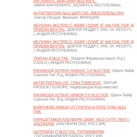
АНГРИКАПС МАКСИМА №20 КАПС.
(МИНСКИНТЕРКАПС, БЕЛАРУСЬ РЕСПУБЛИКА)
АНТИГРИППИН №10 ШИП.ТАБ. Д/ВЗР./АПЕЛЬСИН/
(Натур Продукт Франция, ФРАНЦИЯ)
ИБУКЛИН ЭКСПРЕСС 400МГ+325МГ 5Г №6 ПАК. ПОР. Д/
ПРИЕМА ВНУТРЬ
(ДОКТОР РЕДДИ С ЛАБ / Dr. REDDY's
), ИНДИЯ РЕСПУБЛИКА)
ИБУКЛИН ЭКСПРЕСС 400МГ+325МГ 5Г №9 ПАК. ПОР. Д/
ПРИЕМА ВНУТРЬ
(ДОКТОР РЕДДИ С ЛАБ / Dr. REDDY's
), ИНДИЯ РЕСПУБЛИКА)
ТРИГАН Д №10 ТАБ.
(Кадила Фармасьютикалз Лтд (
CADILA ), ИНДИЯ РЕСПУБЛИКА)
РИНИКОЛД ХОТКАП АНАНАС 5,0 №10 ПОР.
(Шрея Лайф
Саенсиз Пвт Лтд, ИНДИЯ РЕСПУБЛИКА)
АНТИГРИППИН 20Г. ГРАН.ГОМЕОПАТ.
(NATUR
PRODUKT EUROPE, Нидерландов Королевство)
РИНИКОЛД ХОТКАП ЛИМОН 5,0 №10 ПОР.
(Шрея Лайф
Саенсиз Пвт Лтд, ИНДИЯ РЕСПУБЛИКА)
ВАЙРУФЛЮ ЛИМОН ОТ ГРИППА И ПРОСТУДЫ №10
ПАК.
ПАРАЦЕТАМОЛ-АЛЬТФАРМ 100МГ. №10 СУПП. РЕКТ. /
АЛЬТФАРМ/
(АЛЬТФАРМ ООО, РОССИЯ)
ЦИТРАМОН П №20 ТАБ. /ТАТХИМФАРМ/
(ТАТХИМФАРМПРЕПАРАТЫ, РОССИЯ)