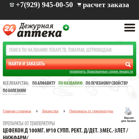
+7(929) 945-00-50
расчет заказа
проверить бракованные серии лекарств
ВСЕ ЛЕКАРСТВА:
ПО АЛФАВИТУ
ПО НАЗВАНИЮ
ПО ЛЕЧЕБНОМУ СВОЙСТВУ
ПО БОЛЕЗНЯМ
Главная страница
Лекарства
Препараты от температуры
ЦЕФЕКОН Д 100МГ. №10 СУПП. РЕКТ. Д/ДЕТ. 3МЕС.-3ЛЕТ /
ПРЕПАРАТЫ ОТ ТЕМПЕРАТУРЫ
НИЖФАРМ/
ЦЕФЕКОН Д 100МГ. №10 СУПП. РЕКТ. Д/ДЕТ. 3МЕС.-3ЛЕТ /
НИЖФАРМ/