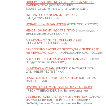
ЭФФЕРАЛГАН 80МГ. №12 СУПП. РЕКТ. /БРИСТОЛ-
МАЙЕРС/УПСА/
(BRISTOL-MYERS
SQUIBB, Соединенные Штаты Америки (США))
ЦИТРАМОН П №20 ТАБ. /МЕДИСОРБ/
(МЕДИСОРБ, РОССИЯ)
НОВАЛГИН №10 ТАБ. /ОЗОН/
(ОЗОН ООО, РОССИЯ)
НЕКСТ 400+200МГ. №20 ТАБ. П/П/О
(Фармстандарт-
Томскхимфарм,ОАО, РОССИЯ)
АНВИМАКС №6 ЧЕРН.СМОРОДИНА САШЕ
(ФАРМПРОЕКТ АО, РОССИЯ)
ГРИППОФЛЮ ЭКСТРА ОТ ПРОСТУДЫ И ГРИППА 13Г.
№8 ЧЕРН.СМОРОДИНА
(МАРБИОФАРМ ОАО, РОССИЯ)
АНТИГРИППИН МЕД+ЛИМОН №3 ПАК. Д/ВЗР.
(Натур
Продукт Франция, ФРАНЦИЯ)
ЮНИСПАЗ №12 ТАБ.
(UNIQUE PHARMACEUTICAL
LAB, ИНДИЯ РЕСПУБЛИКА)
ПРОСТУДОКС 5Г. №10 ПОР. /СИНТЕЗ/
(Синтез АКО
ОАО, РОССИЯ)
НУРОФЕН ЛОНГ 200МГ.+500МГ №12 ТАБ. П/П/О
(RECKITT BENCKISER S.A., Великобритания)
ЗВЕЗДОЧКА ФЛЮ АПЕЛЬСИН 15Г. №10 ПОР.
(ДАНАФА
ФАРМАСЬЮТИКАЛ ДЖОЙНТ СТОК КОМПАНИ /
DANAFA, Вьетнам Социалистическая Республика)