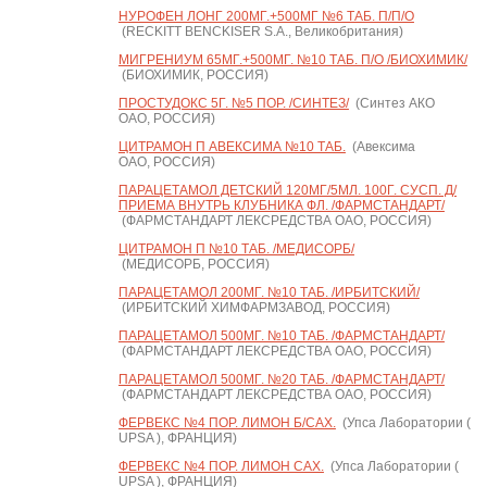
НУРОФЕН ЛОНГ 200МГ.+500МГ №6 ТАБ. П/П/О
(RECKITT BENCKISER S.A., Великобритания)
МИГРЕНИУМ 65МГ.+500МГ. №10 ТАБ. П/О /БИОХИМИК/
(БИОХИМИК, РОССИЯ)
ПРОСТУДОКС 5Г. №5 ПОР. /СИНТЕЗ/
(Синтез АКО
ОАО, РОССИЯ)
ЦИТРАМОН П АВЕКСИМА №10 ТАБ.
(Авексима
ОАО, РОССИЯ)
ПАРАЦЕТАМОЛ ДЕТСКИЙ 120МГ/5МЛ. 100Г. СУСП. Д/
ПРИЕМА ВНУТРЬ КЛУБНИКА ФЛ. /ФАРМСТАНДАРТ/
(ФАРМСТАНДАРТ ЛЕКСРЕДСТВА ОАО, РОССИЯ)
ЦИТРАМОН П №10 ТАБ. /МЕДИСОРБ/
(МЕДИСОРБ, РОССИЯ)
ПАРАЦЕТАМОЛ 200МГ. №10 ТАБ. /ИРБИТСКИЙ/
(ИРБИТСКИЙ ХИМФАРМЗАВОД, РОССИЯ)
ПАРАЦЕТАМОЛ 500МГ. №10 ТАБ. /ФАРМСТАНДАРТ/
(ФАРМСТАНДАРТ ЛЕКСРЕДСТВА ОАО, РОССИЯ)
ПАРАЦЕТАМОЛ 500МГ. №20 ТАБ. /ФАРМСТАНДАРТ/
(ФАРМСТАНДАРТ ЛЕКСРЕДСТВА ОАО, РОССИЯ)
ФЕРВЕКС №4 ПОР. ЛИМОН Б/САХ.
(Упса Лаборатории (
UPSA ), ФРАНЦИЯ)
ФЕРВЕКС №4 ПОР. ЛИМОН САХ.
(Упса Лаборатории (
UPSA ), ФРАНЦИЯ)