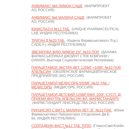
АНВИМАКС №6 ЛИМОН САШЕ
(ФАРМПРОЕКТ
АО, РОССИЯ)
АНВИМАКС №6 МАЛИНА САШЕ
(ФАРМПРОЕКТ
АО, РОССИЯ)
ЮНИСПАЗ Н №12 ТАБ.
(UNIQUE PHARMACEUTICAL
LAB, ИНДИЯ РЕСПУБЛИКА)
ТРИГАН Д №20 ТАБ.
(Кадила Фармасьютикалз Лтд (
CADILA ), ИНДИЯ РЕСПУБЛИКА)
ЗВЕЗДОЧКА ФЛЮ ЛИМОН 15Г. №10 ПОР.
(ДАНАФА
ФАРМАСЬЮТИКАЛ ДЖОЙНТ СТОК КОМПАНИ /
DANAFA, Вьетнам Социалистическая Республика)
ПАРАЦЕТАМОЛ ЭКСТРА ДЕТ. 120МГ.+10МГ. №10 ПОР.
АПЕЛЬСИН
(ОБОЛЕНСКОЕ ФАРМАЦЕВТИЧЕСКОЕ
ПРЕДПРИЯТИЕ ЗАО, РОССИЯ)
ПАРАЦЕТАМОЛ МЕДИСОРБ 500МГ. №20 ТАБ. /
МЕДИСОРБ/
(МЕДИСОРБ, РОССИЯ)
ПАРАЦЕТАМОЛ ДЕТСКИЙ 120МГ/5МЛ. 200Г. СУСП. Д/
ПРИЕМА ВНУТРЬ АПЕЛЬСИН ФЛ. /ФАРМСТАНДАРТ/
(ФАРМСТАНДАРТ ЛЕКСРЕДСТВА ОАО, РОССИЯ)
РИНЗАСИП С ВИТ.С МАЛИНА ДЕТ. 3Г. №10 ПАК.
(Юник
Фармасьютикал Лабораториз (Отделение Дж.Б.
Ке, ИНДИЯ РЕСПУБЛИКА)
СОЛПАДЕИН ФАСТ №12 ТАБ. П/П/О
(ГлаксоСмитКляйн