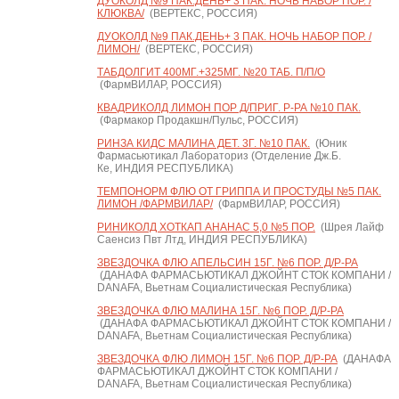
ДУОКОЛД №9 ПАК.ДЕНЬ+ 3 ПАК. НОЧЬ НАБОР ПОР. /
КЛЮКВА/
(ВЕРТЕКС, РОССИЯ)
ДУОКОЛД №9 ПАК.ДЕНЬ+ 3 ПАК. НОЧЬ НАБОР ПОР. /
ЛИМОН/
(ВЕРТЕКС, РОССИЯ)
ТАБДОЛГИТ 400МГ.+325МГ. №20 ТАБ. П/П/О
(ФармВИЛАР, РОССИЯ)
КВАДРИКОЛД ЛИМОН ПОР Д/ПРИГ. Р-РА №10 ПАК.
(Фармакор Продакшн/Пульс, РОССИЯ)
РИНЗА КИДС МАЛИНА ДЕТ. 3Г. №10 ПАК.
(Юник
Фармасьютикал Лабораториз (Отделение Дж.Б.
Ке, ИНДИЯ РЕСПУБЛИКА)
ТЕМПОНОРМ ФЛЮ ОТ ГРИППА И ПРОСТУДЫ №5 ПАК.
ЛИМОН /ФАРМВИЛАР/
(ФармВИЛАР, РОССИЯ)
РИНИКОЛД ХОТКАП АНАНАС 5,0 №5 ПОР.
(Шрея Лайф
Саенсиз Пвт Лтд, ИНДИЯ РЕСПУБЛИКА)
ЗВЕЗДОЧКА ФЛЮ АПЕЛЬСИН 15Г. №6 ПОР. Д/Р-РА
(ДАНАФА ФАРМАСЬЮТИКАЛ ДЖОЙНТ СТОК КОМПАНИ /
DANAFA, Вьетнам Социалистическая Республика)
ЗВЕЗДОЧКА ФЛЮ МАЛИНА 15Г. №6 ПОР. Д/Р-РА
(ДАНАФА ФАРМАСЬЮТИКАЛ ДЖОЙНТ СТОК КОМПАНИ /
DANAFA, Вьетнам Социалистическая Республика)
ЗВЕЗДОЧКА ФЛЮ ЛИМОН 15Г. №6 ПОР. Д/Р-РА
(ДАНАФА
ФАРМАСЬЮТИКАЛ ДЖОЙНТ СТОК КОМПАНИ /
DANAFA, Вьетнам Социалистическая Республика)