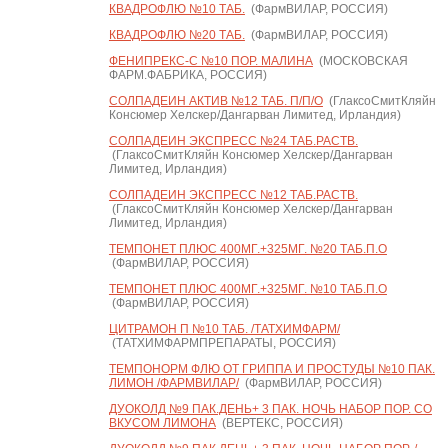
КВАДРОФЛЮ №10 ТАБ.
(ФармВИЛАР, РОССИЯ)
КВАДРОФЛЮ №20 ТАБ.
(ФармВИЛАР, РОССИЯ)
ФЕНИПРЕКС-С №10 ПОР. МАЛИНА
(МОСКОВСКАЯ
ФАРМ.ФАБРИКА, РОССИЯ)
СОЛПАДЕИН АКТИВ №12 ТАБ. П/П/О
(ГлаксоСмитКляйн
Консюмер Хелскер/Дангарван Лимитед, Ирландия)
СОЛПАДЕИН ЭКСПРЕСС №24 ТАБ.РАСТВ.
(ГлаксоСмитКляйн Консюмер Хелскер/Дангарван
Лимитед, Ирландия)
СОЛПАДЕИН ЭКСПРЕСС №12 ТАБ.РАСТВ.
(ГлаксоСмитКляйн Консюмер Хелскер/Дангарван
Лимитед, Ирландия)
ТЕМПОНЕТ ПЛЮС 400МГ.+325МГ. №20 ТАБ.П.О
(ФармВИЛАР, РОССИЯ)
ТЕМПОНЕТ ПЛЮС 400МГ.+325МГ. №10 ТАБ.П.О
(ФармВИЛАР, РОССИЯ)
ЦИТРАМОН П №10 ТАБ. /ТАТХИМФАРМ/
(ТАТХИМФАРМПРЕПАРАТЫ, РОССИЯ)
ТЕМПОНОРМ ФЛЮ ОТ ГРИППА И ПРОСТУДЫ №10 ПАК.
ЛИМОН /ФАРМВИЛАР/
(ФармВИЛАР, РОССИЯ)
ДУОКОЛД №9 ПАК.ДЕНЬ+ 3 ПАК. НОЧЬ НАБОР ПОР. СО
ВКУСОМ ЛИМОНА
(ВЕРТЕКС, РОССИЯ)