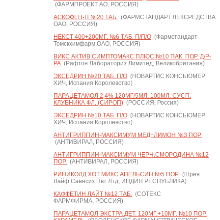
(ФАРМПРОЕКТ АО, РОССИЯ)
АСКОФЕН-П №20 ТАБ.
(ФАРМСТАНДАРТ ЛЕКСРЕДСТВА
ОАО, РОССИЯ)
НЕКСТ 400+200МГ. №6 ТАБ. П/П/О
(Фармстандарт-
Томскхимфарм,ОАО, РОССИЯ)
ВИКС АКТИВ СИМПТОМАКС ПЛЮС №10 ПАК. ПОР. Д/Р-
РА
(Рафтон Лабораториз Лимитед, Великобритания)
ЭКСЕДРИН №20 ТАБ. П/О
(НОВАРТИС КОНСЬЮМЕР
ХИЧ, Испания Королевство)
ПАРАЦЕТАМОЛ 2,4% 120МГ/5МЛ. 100МЛ. СУСП.
КЛУБНИКА ФЛ. (СИРОП)
(РОССИЯ, Россия)
ЭКСЕДРИН №10 ТАБ. П/О
(НОВАРТИС КОНСЬЮМЕР
ХИЧ, Испания Королевство)
АНТИГРИППИН-МАКСИМУМ МЕД+ЛИМОН №3 ПОР.
(АНТИВИРАЛ, РОССИЯ)
АНТИГРИППИН-МАКСИМУМ ЧЕРН.СМОРОДИНА №12
ПОР.
(АНТИВИРАЛ, РОССИЯ)
РИНИКОЛД ХОТ МИКС АПЕЛЬСИН №5 ПОР.
(Шрея
Лайф Саенсиз Пвт Лтд, ИНДИЯ РЕСПУБЛИКА)
КАФФЕТИН ЛАЙТ №12 ТАБ.
(СОТЕКС
ФАРМФИРМА, РОССИЯ)
ПАРАЦЕТАМОЛ ЭКСТРА ДЕТ. 120МГ.+10МГ. №10 ПОР.