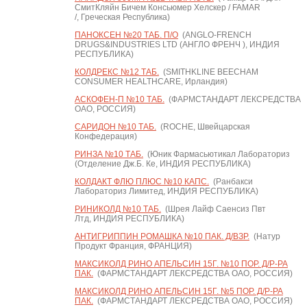
СмитКляйн Бичем Консьюмер Хелскер / FAMAR
/, Греческая Республика)
ПАНОКСЕН №20 ТАБ. П/О
(ANGLO-FRENCH
DRUGS&INDUSTRIES LTD (АНГЛО ФРЕНЧ ), ИНДИЯ
РЕСПУБЛИКА)
КОЛДРЕКС №12 ТАБ.
(SMITHKLINE BEECHAM
CONSUMER HEALTHCARE, Ирландия)
АСКОФЕН-П №10 ТАБ.
(ФАРМСТАНДАРТ ЛЕКСРЕДСТВА
ОАО, РОССИЯ)
САРИДОН №10 ТАБ.
(ROCHE, Швейцарская
Конфедерация)
РИНЗА №10 ТАБ.
(Юник Фармасьютикал Лабораториз
(Отделение Дж.Б. Ке, ИНДИЯ РЕСПУБЛИКА)
КОЛДАКТ ФЛЮ ПЛЮС №10 КАПС.
(Ранбакси
Лабораториз Лимитед, ИНДИЯ РЕСПУБЛИКА)
РИНИКОЛД №10 ТАБ.
(Шрея Лайф Саенсиз Пвт
Лтд, ИНДИЯ РЕСПУБЛИКА)
АНТИГРИППИН РОМАШКА №10 ПАК. Д/ВЗР.
(Натур
Продукт Франция, ФРАНЦИЯ)
МАКСИКОЛД РИНО АПЕЛЬСИН 15Г. №10 ПОР. Д/Р-РА
ПАК.
(ФАРМСТАНДАРТ ЛЕКСРЕДСТВА ОАО, РОССИЯ)
МАКСИКОЛД РИНО АПЕЛЬСИН 15Г. №5 ПОР. Д/Р-РА
ПАК.
(ФАРМСТАНДАРТ ЛЕКСРЕДСТВА ОАО, РОССИЯ)