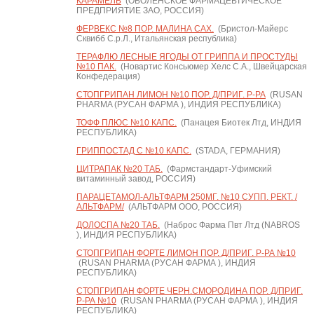
КАРАМЕЛЬ
(ОБОЛЕНСКОЕ ФАРМАЦЕВТИЧЕСКОЕ
ПРЕДПРИЯТИЕ ЗАО, РОССИЯ)
ФЕРВЕКС №8 ПОР. МАЛИНА САХ.
(Бристол-Майерс
Сквибб С.р.Л., Итальянская республика)
ТЕРАФЛЮ ЛЕСНЫЕ ЯГОДЫ ОТ ГРИППА И ПРОСТУДЫ
№10 ПАК.
(Новартис Консьюмер Хелс С.А., Швейцарская
Конфедерация)
СТОПГРИПАН ЛИМОН №10 ПОР. Д/ПРИГ. Р-РА
(RUSAN
PHARMA (РУСАН ФАРМА ), ИНДИЯ РЕСПУБЛИКА)
ТОФФ ПЛЮС №10 КАПС.
(Панацея Биотек Лтд, ИНДИЯ
РЕСПУБЛИКА)
ГРИППОСТАД С №10 КАПС.
(STADA, ГЕРМАНИЯ)
ЦИТРАПАК №20 ТАБ.
(Фармстандарт-Уфимский
витаминный завод, РОССИЯ)
ПАРАЦЕТАМОЛ-АЛЬТФАРМ 250МГ. №10 СУПП. РЕКТ. /
АЛЬТФАРМ/
(АЛЬТФАРМ ООО, РОССИЯ)
ДОЛОСПА №20 ТАБ.
(Наброс Фарма Пвт Лтд (NABROS
), ИНДИЯ РЕСПУБЛИКА)
СТОПГРИПАН ФОРТЕ ЛИМОН ПОР. Д/ПРИГ. Р-РА №10
(RUSAN PHARMA (РУСАН ФАРМА ), ИНДИЯ
РЕСПУБЛИКА)
СТОПГРИПАН ФОРТЕ ЧЕРН.СМОРОДИНА ПОР. Д/ПРИГ.
Р-РА №10
(RUSAN PHARMA (РУСАН ФАРМА ), ИНДИЯ
РЕСПУБЛИКА)