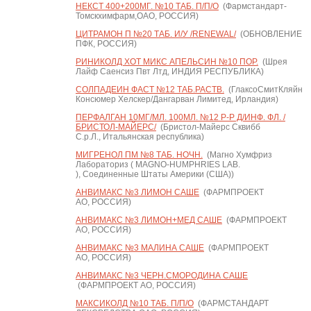
НЕКСТ 400+200МГ. №10 ТАБ. П/П/О
(Фармстандарт-
Томскхимфарм,ОАО, РОССИЯ)
ЦИТРАМОН П №20 ТАБ. И/У /RENEWAL/
(ОБНОВЛЕНИЕ
ПФК, РОССИЯ)
РИНИКОЛД ХОТ МИКС АПЕЛЬСИН №10 ПОР.
(Шрея
Лайф Саенсиз Пвт Лтд, ИНДИЯ РЕСПУБЛИКА)
СОЛПАДЕИН ФАСТ №12 ТАБ.РАСТВ.
(ГлаксоСмитКляйн
Консюмер Хелскер/Дангарван Лимитед, Ирландия)
ПЕРФАЛГАН 10МГ/МЛ. 100МЛ. №12 Р-Р Д/ИНФ. ФЛ. /
БРИСТОЛ-МАЙЕРС/
(Бристол-Майерс Сквибб
С.р.Л., Итальянская республика)
МИГРЕНОЛ ПМ №8 ТАБ. НОЧН.
(Магно Хумфриз
Лабораториз ( MAGNO-HUMPHRIES LAB.
), Соединенные Штаты Америки (США))
АНВИМАКС №3 ЛИМОН САШЕ
(ФАРМПРОЕКТ
АО, РОССИЯ)
АНВИМАКС №3 ЛИМОН+МЕД САШЕ
(ФАРМПРОЕКТ
АО, РОССИЯ)
АНВИМАКС №3 МАЛИНА САШЕ
(ФАРМПРОЕКТ
АО, РОССИЯ)
АНВИМАКС №3 ЧЕРН.СМОРОДИНА САШЕ
(ФАРМПРОЕКТ АО, РОССИЯ)
МАКСИКОЛД №10 ТАБ. П/П/О
(ФАРМСТАНДАРТ