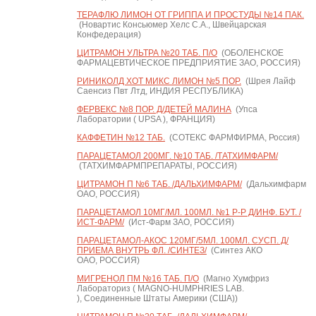
ТЕРАФЛЮ ЛИМОН ОТ ГРИППА И ПРОСТУДЫ №14 ПАК.
(Новартис Консьюмер Хелс С.А., Швейцарская
Конфедерация)
ЦИТРАМОН УЛЬТРА №20 ТАБ. П/О
(ОБОЛЕНСКОЕ
ФАРМАЦЕВТИЧЕСКОЕ ПРЕДПРИЯТИЕ ЗАО, РОССИЯ)
РИНИКОЛД ХОТ МИКС ЛИМОН №5 ПОР.
(Шрея Лайф
Саенсиз Пвт Лтд, ИНДИЯ РЕСПУБЛИКА)
ФЕРВЕКС №8 ПОР. Д/ДЕТЕЙ МАЛИНА
(Упса
Лаборатории ( UPSA ), ФРАНЦИЯ)
КАФФЕТИН №12 ТАБ.
(СОТЕКС ФАРМФИРМА, Россия)
ПАРАЦЕТАМОЛ 200МГ. №10 ТАБ. /ТАТХИМФАРМ/
(ТАТХИМФАРМПРЕПАРАТЫ, РОССИЯ)
ЦИТРАМОН П №6 ТАБ. /ДАЛЬХИМФАРМ/
(Дальхимфарм
ОАО, РОССИЯ)
ПАРАЦЕТАМОЛ 10МГ/МЛ. 100МЛ. №1 Р-Р Д/ИНФ. БУТ. /
ИСТ-ФАРМ/
(Ист-Фарм ЗАО, РОССИЯ)
ПАРАЦЕТАМОЛ-АКОС 120МГ/5МЛ. 100МЛ. СУСП. Д/
ПРИЕМА ВНУТРЬ ФЛ. /СИНТЕЗ/
(Синтез АКО
ОАО, РОССИЯ)
МИГРЕНОЛ ПМ №16 ТАБ. П/О
(Магно Хумфриз
Лабораториз ( MAGNO-HUMPHRIES LAB.
), Соединенные Штаты Америки (США))