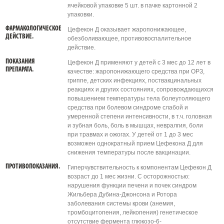
ячейковой упаковке 5 шт. в пачке картонной 2
упаковки.
ФАРМАКОЛОГИЧЕСКОЕ
Цефекон Д оказывает жаропонижающее,
ДЕЙСТВИЕ.
обезболивающее, противовоспалительное
действие.
ПОКАЗАНИЯ
Цефекон Д применяют у детей с 3 мес до 12 лет в
ПРЕПАРАТА.
качестве: жаропонижающего средства при ОРЗ,
гриппе, детских инфекциях, поствакцинальных
реакциях и других состояниях, сопровождающихся
повышением температуры тела болеутоляющего
средства при болевом синдроме слабой и
умеренной степени интенсивности, в т.ч. головная
и зубная боль, боль в мышцах, невралгия, боли
при травмах и ожогах. У детей от 1 до 3 мес
возможен однократный прием Цефекона Д для
снижения температуры после вакцинации.
ПРОТИВОПОКАЗАНИЯ.
Гиперчувствительность к компонентам Цефекон Д
возраст до 1 мес жизни. С осторожностью:
нарушения функции печени и почек синдром
Жильбера Дубина-Джонсона и Ротора
заболевания системы крови (анемия,
тромбоцитопения, лейкопения) генетическое
отсутствие фермента глюкозо-6-