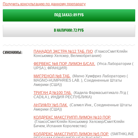
Получить консультацию по данному препарату
ПОД ЗАКАЗ: 89 РУБ
В НАЛИЧИИ: 72 РУБ
ПАНАДОЛ ЭКСТРА №12 ТАБ. П/О
(ГлаксоСмитКляйн
СИНОНИМЫ:
Консьюмер Хелскер, Великобритания)
ФЕРВЕКС №8 ПОР. ЛИМОН Б/САХ.
(Упса Лаборатории (
UPSA ), ФРАНЦИЯ)
МИГРЕНОЛ №8 ТАБ.
(Магно Хумфриз Лабораториз (
MAGNO-HUMPHRIES LAB. ), Соединенные Штаты
Америки (США))
ТРИГАН Д №100 ТАБ.
(Кадила Фармасьютикалз Лтд (
CADILA ), ИНДИЯ РЕСПУБЛИКА)
АНТИФЛУ №5 ПАК.
(Сагмел Инк., Соединенные Штаты
Америки (США))
КОЛДРЕКС МАКСГРИПП ЛИМОН №10 ПОР.
(ГлаксоСмитКляйн Консьюмер Хелскер/СмитКляйн
Бичем, Испания Королевство)
КОЛДРЕКС МАКСГРИПП ЛИМОН №5 ПОР.
(SMITHKLINE