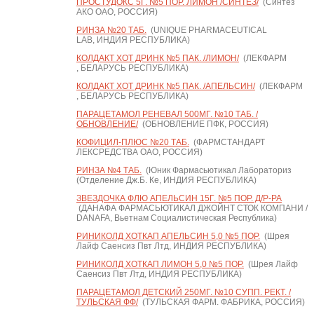
ПРОСТУДОКС 5Г. №5 ПОР. ЛИМОН /СИНТЕЗ/
(Синтез
АКО ОАО, РОССИЯ)
РИНЗА №20 ТАБ.
(UNIQUE PHARMACEUTICAL
LAB, ИНДИЯ РЕСПУБЛИКА)
КОЛДАКТ ХОТ ДРИНК №5 ПАК. /ЛИМОН/
(ЛЕКФАРМ
, БЕЛАРУСЬ РЕСПУБЛИКА)
КОЛДАКТ ХОТ ДРИНК №5 ПАК. /АПЕЛЬСИН/
(ЛЕКФАРМ
, БЕЛАРУСЬ РЕСПУБЛИКА)
ПАРАЦЕТАМОЛ РЕНЕВАЛ 500МГ. №10 ТАБ. /
ОБНОВЛЕНИЕ/
(ОБНОВЛЕНИЕ ПФК, РОССИЯ)
КОФИЦИЛ-ПЛЮС №20 ТАБ.
(ФАРМСТАНДАРТ
ЛЕКСРЕДСТВА ОАО, РОССИЯ)
РИНЗА №4 ТАБ.
(Юник Фармасьютикал Лабораториз
(Отделение Дж.Б. Ке, ИНДИЯ РЕСПУБЛИКА)
ЗВЕЗДОЧКА ФЛЮ АПЕЛЬСИН 15Г. №5 ПОР. Д/Р-РА
(ДАНАФА ФАРМАСЬЮТИКАЛ ДЖОЙНТ СТОК КОМПАНИ /
DANAFA, Вьетнам Социалистическая Республика)
РИНИКОЛД ХОТКАП АПЕЛЬСИН 5,0 №5 ПОР.
(Шрея
Лайф Саенсиз Пвт Лтд, ИНДИЯ РЕСПУБЛИКА)
РИНИКОЛД ХОТКАП ЛИМОН 5,0 №5 ПОР.
(Шрея Лайф
Саенсиз Пвт Лтд, ИНДИЯ РЕСПУБЛИКА)
ПАРАЦЕТАМОЛ ДЕТСКИЙ 250МГ. №10 СУПП. РЕКТ. /
ТУЛЬСКАЯ ФФ/
(ТУЛЬСКАЯ ФАРМ. ФАБРИКА, РОССИЯ)