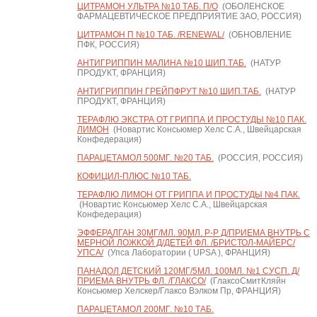
ЦИТРАМОН УЛЬТРА №10 ТАБ. П/О
(ОБОЛЕНСКОЕ
ФАРМАЦЕВТИЧЕСКОЕ ПРЕДПРИЯТИЕ ЗАО, РОССИЯ)
ЦИТРАМОН П №10 ТАБ. /RENEWAL/
(ОБНОВЛЕНИЕ
ПФК, РОССИЯ)
АНТИГРИППИН МАЛИНА №10 ШИП.ТАБ.
(НАТУР
ПРОДУКТ, ФРАНЦИЯ)
АНТИГРИППИН ГРЕЙПФРУТ №10 ШИП.ТАБ.
(НАТУР
ПРОДУКТ, ФРАНЦИЯ)
ТЕРАФЛЮ ЭКСТРА ОТ ГРИППА И ПРОСТУДЫ №10 ПАК.
ЛИМОН
(Новартис Консьюмер Хелс С.А., Швейцарская
Конфедерация)
ПАРАЦЕТАМОЛ 500МГ. №20 ТАБ.
(РОССИЯ, РОССИЯ)
КОФИЦИЛ-ПЛЮС №10 ТАБ.
ТЕРАФЛЮ ЛИМОН ОТ ГРИППА И ПРОСТУДЫ №4 ПАК.
(Новартис Консьюмер Хелс С.А., Швейцарская
Конфедерация)
ЭФФЕРАЛГАН 30МГ/МЛ. 90МЛ. Р-Р Д/ПРИЕМА ВНУТРЬ С
МЕРНОЙ ЛОЖКОЙ Д/ДЕТЕЙ ФЛ. /БРИСТОЛ-МАЙЕРС/
УПСА/
(Упса Лаборатории ( UPSA ), ФРАНЦИЯ)
ПАНАДОЛ ДЕТСКИЙ 120МГ/5МЛ. 100МЛ. №1 СУСП. Д/
ПРИЕМА ВНУТРЬ ФЛ. /ГЛАКСО/
(ГлаксоСмитКляйн
Консьюмер Хелскер/Глаксо Вэлком Пр, ФРАНЦИЯ)
ПАРАЦЕТАМОЛ 200МГ. №10 ТАБ.