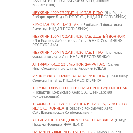
(SMITKLINE BEECHAM CONSUMER, Испания
Королевство)
ИБУКЛИН 400МГ/325МГ. №10 ТАБ. П/П/О
(Д-р Редди с
Лабораторис Лтд / Dr.REDDY's , ИНДИЯ РЕСПУБЛИКА)
БРУСТАН 725МГ. №10 ТАБ.
(Ранбакси Лабораториз
Лимитед, ИНДИЯ РЕСПУБЛИКА)
ИБУКЛИН 100МГ/125МГ. №20 ТАБ. Д/ДЕТЕЙ (ЮНИОР)
(Д-р Редди с Лабораторис Лтд / Dr.REDDY's , ИНДИЯ
РЕСПУБЛИКА)
ИБУКЛИН 400МГ/325МГ. №20 ТАБ. П/П/О
(Гленмарк
Фармасьютикалз Лтд, ИНДИЯ РЕСПУБЛИКА)
АНТИФЛУ КИДС 12Г. №5 ПОР. Д/Р-РА ПАК.
(Сагмел
Инк., Соединенные Штаты Америки (США))
РИНИКОЛД ХОТ МИКС АНАНАС №10 ПОР.
(Шрея Лайф
Саенсиз Пвт Лтд, ИНДИЯ РЕСПУБЛИКА)
ТЕРАФЛЮ ЛИМОН ОТ ГРИППА И ПРОСТУДЫ №10 ПАК.
(Новартис Консьюмер Хелс С.А., Швейцарская
Конфедерация)
ТЕРАФЛЮ ЭКСТРА ОТ ГРИППА И ПРОСТУДЫ №10 ПАК.
ЯБЛОКО+КОРИЦА
(Новартис Консьюмер Хелс
С.А., Швейцарская Конфедерация)
АНТИГРИППИН МЕД+ЛИМОН №10 ПАК. Д/ВЗР.
(Натур
Продукт Франция, ФРАНЦИЯ)
ПАНАДОЛ 500МГ. №12 ТАБ.РАСТВ.
(Фамар С.А. для