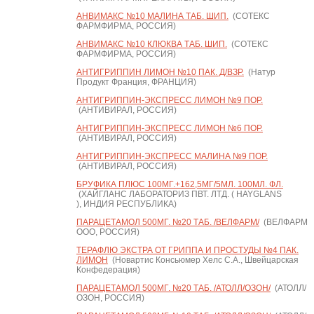
АНВИМАКС №10 МАЛИНА ТАБ. ШИП.
(СОТЕКС
ФАРМФИРМА, РОССИЯ)
АНВИМАКС №10 КЛЮКВА ТАБ. ШИП.
(СОТЕКС
ФАРМФИРМА, РОССИЯ)
АНТИГРИППИН ЛИМОН №10 ПАК. Д/ВЗР.
(Натур
Продукт Франция, ФРАНЦИЯ)
АНТИГРИППИН-ЭКСПРЕСС ЛИМОН №9 ПОР.
(АНТИВИРАЛ, РОССИЯ)
АНТИГРИППИН-ЭКСПРЕСС ЛИМОН №6 ПОР.
(АНТИВИРАЛ, РОССИЯ)
АНТИГРИППИН-ЭКСПРЕСС МАЛИНА №9 ПОР.
(АНТИВИРАЛ, РОССИЯ)
БРУФИКА ПЛЮС 100МГ.+162,5МГ/5МЛ. 100МЛ. ФЛ.
(ХАЙГЛАНС ЛАБОРАТОРИЗ ПВТ. ЛТД. ( HAYGLANS
), ИНДИЯ РЕСПУБЛИКА)
ПАРАЦЕТАМОЛ 500МГ. №20 ТАБ. /ВЕЛФАРМ/
(ВЕЛФАРМ
ООО, РОССИЯ)
ТЕРАФЛЮ ЭКСТРА ОТ ГРИППА И ПРОСТУДЫ №4 ПАК.
ЛИМОН
(Новартис Консьюмер Хелс С.А., Швейцарская
Конфедерация)
ПАРАЦЕТАМОЛ 500МГ. №20 ТАБ. /АТОЛЛ/ОЗОН/
(АТОЛЛ/
ОЗОН, РОССИЯ)