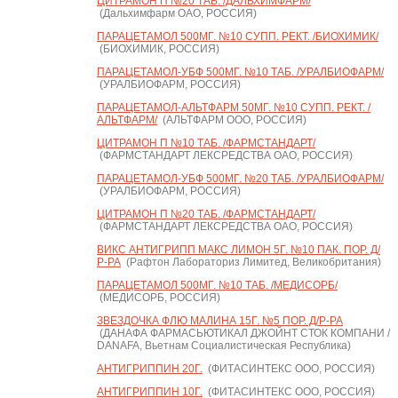
ЦИТРАМОН П №20 ТАБ. /ДАЛЬХИМФАРМ/
(Дальхимфарм ОАО, РОССИЯ)
ПАРАЦЕТАМОЛ 500МГ. №10 СУПП. РЕКТ. /БИОХИМИК/
(БИОХИМИК, РОССИЯ)
ПАРАЦЕТАМОЛ-УБФ 500МГ. №10 ТАБ. /УРАЛБИОФАРМ/
(УРАЛБИОФАРМ, РОССИЯ)
ПАРАЦЕТАМОЛ-АЛЬТФАРМ 50МГ. №10 СУПП. РЕКТ. /
АЛЬТФАРМ/
(АЛЬТФАРМ ООО, РОССИЯ)
ЦИТРАМОН П №10 ТАБ. /ФАРМСТАНДАРТ/
(ФАРМСТАНДАРТ ЛЕКСРЕДСТВА ОАО, РОССИЯ)
ПАРАЦЕТАМОЛ-УБФ 500МГ. №20 ТАБ. /УРАЛБИОФАРМ/
(УРАЛБИОФАРМ, РОССИЯ)
ЦИТРАМОН П №20 ТАБ. /ФАРМСТАНДАРТ/
(ФАРМСТАНДАРТ ЛЕКСРЕДСТВА ОАО, РОССИЯ)
ВИКС АНТИГРИПП МАКС ЛИМОН 5Г. №10 ПАК. ПОР. Д/
Р-РА
(Рафтон Лабораториз Лимитед, Великобритания)
ПАРАЦЕТАМОЛ 500МГ. №10 ТАБ. /МЕДИСОРБ/
(МЕДИСОРБ, РОССИЯ)
ЗВЕЗДОЧКА ФЛЮ МАЛИНА 15Г. №5 ПОР. Д/Р-РА
(ДАНАФА ФАРМАСЬЮТИКАЛ ДЖОЙНТ СТОК КОМПАНИ /
DANAFA, Вьетнам Социалистическая Республика)
АНТИГРИППИН 20Г.
(ФИТАСИНТЕКС ООО, РОССИЯ)
АНТИГРИППИН 10Г.
(ФИТАСИНТЕКС ООО, РОССИЯ)