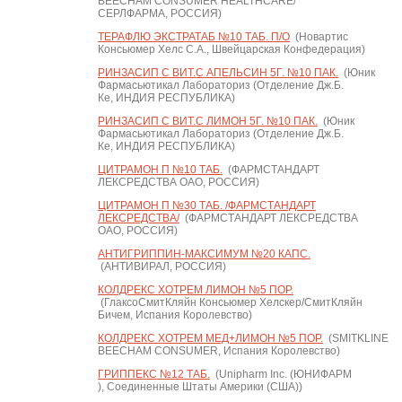
BEECHAM CONSUMER HEALTHCARE/
СЕРЛФАРМА, РОССИЯ)
ТЕРАФЛЮ ЭКСТРАТАБ №10 ТАБ. П/О
(Новартис
Консьюмер Хелс С.А., Швейцарская Конфедерация)
РИНЗАСИП С ВИТ.С АПЕЛЬСИН 5Г. №10 ПАК.
(Юник
Фармасьютикал Лабораториз (Отделение Дж.Б.
Ке, ИНДИЯ РЕСПУБЛИКА)
РИНЗАСИП С ВИТ.С ЛИМОН 5Г. №10 ПАК.
(Юник
Фармасьютикал Лабораториз (Отделение Дж.Б.
Ке, ИНДИЯ РЕСПУБЛИКА)
ЦИТРАМОН П №10 ТАБ.
(ФАРМСТАНДАРТ
ЛЕКСРЕДСТВА ОАО, РОССИЯ)
ЦИТРАМОН П №30 ТАБ. /ФАРМСТАНДАРТ
ЛЕКСРЕДСТВА/
(ФАРМСТАНДАРТ ЛЕКСРЕДСТВА
ОАО, РОССИЯ)
АНТИГРИППИН-МАКСИМУМ №20 КАПС.
(АНТИВИРАЛ, РОССИЯ)
КОЛДРЕКС ХОТРЕМ ЛИМОН №5 ПОР.
(ГлаксоСмитКляйн Консьюмер Хелскер/СмитКляйн
Бичем, Испания Королевство)
КОЛДРЕКС ХОТРЕМ МЕД+ЛИМОН №5 ПОР.
(SMITKLINE
BEECHAM CONSUMER, Испания Королевство)
ГРИППЕКС №12 ТАБ.
(Unipharm Inc. (ЮНИФАРМ
), Соединенные Штаты Америки (США))