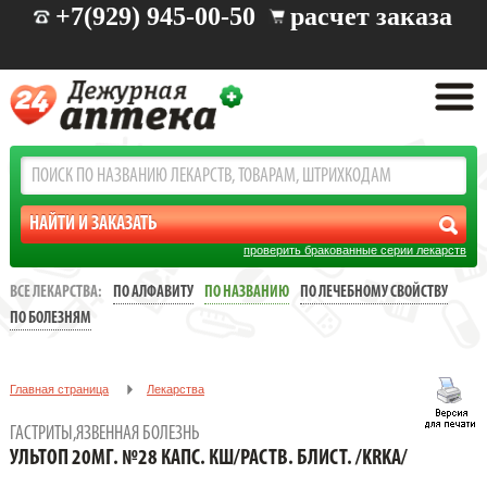
+7(929) 945-00-50
расчет заказа
проверить бракованные серии лекарств
ВСЕ ЛЕКАРСТВА:
ПО АЛФАВИТУ
ПО НАЗВАНИЮ
ПО ЛЕЧЕБНОМУ СВОЙСТВУ
ПО БОЛЕЗНЯМ
Главная страница
Лекарства
Заболевания: желудочно-кишечные
ГАСТРИТЫ,ЯЗВЕННАЯ БОЛЕЗНЬ
Гастриты,язвенная болезнь
УЛЬТОП 20МГ. №28 КАПС. КШ/РАСТВ. БЛИСТ. /KRKA/
УЛЬТОП 20МГ. №28 КАПС. КШ/РАСТВ. БЛИСТ. /KRKA/