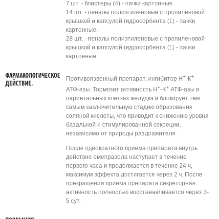
7 шт. - блистеры (4) - пачки картонные.
14 шт. - пеналы полиэтиленовые с пропиленовой
крышкой и капсулой гидросорбента (1) - пачки
картонные.
28 шт. - пеналы полиэтиленовые с пропиленовой
крышкой и капсулой гидросорбента (1) - пачки
картонные.
ФАРМАКОЛОГИЧЕСКОЕ
+
+
Противоязвенный препарат, ингибитор Н
-К
-
ДЕЙСТВИЕ.
+
+
АТФ-азы. Тормозит активность H
-K
АТФ-азы в
париетальных клетках желудка и блокирует тем
самым заключительную стадию образования
соляной кислоты, что приводит к снижению уровня
базальной и стимулированной секреции,
независимо от природы раздражителя.
После однократного приема препарата внутрь
действие омепразола наступает в течение
первого часа и продолжается в течение 24 ч,
максимум эффекта достигается через 2 ч. После
прекращения приема препарата секреторная
активность полностью восстанавливается через 3-
5 сут.