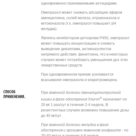
одновременно принимаемыми антацидами.
Омепразол может снижать абсорбцию эфиров
ампициллина, солей железа, итраконазола и
кетоконазола (т.к. омепразол повышает рН
желудка).
Являясь ингибитором цитохрома Р450, омепразол
может повышать концентрацию и снижать
выведение диазепама, антикоагулянтов
непрямого действия, фенитоина, что в некоторых
случаях может потребовать уменьшения доз этих
лекарственных средств.
При одновременном приеме усиливается
всасывание омепразола и кларитромицина.
СПОСОБ
При
язвенной болезни двенадцатиперстной
ПРИМЕНЕНИЯ.
®
кишки в фазе обострения
Ультоп
назначают по
20 мг 1 раз/сут в течение 2-4 недель. В
резистентных случаях возможно повышение дозы
до 40 мг/сут.
При
язвенной болезни желудка в фазе
обострения и эрозивно-язвенном эзофагите
- по
20-40 мг/сут в течение 4-8 недель.