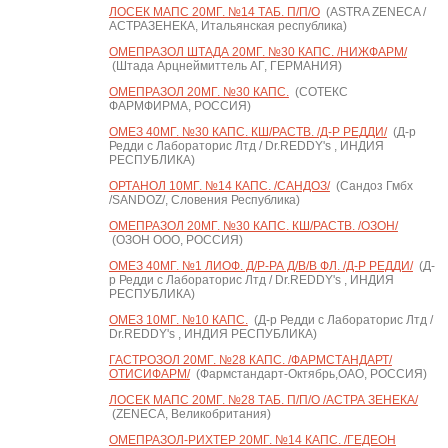
ЛОСЕК МАПС 20МГ. №14 ТАБ. П/П/О
(ASTRA ZENECA /
АСТРАЗЕНЕКА, Итальянская республика)
ОМЕПРАЗОЛ ШТАДА 20МГ. №30 КАПС. /НИЖФАРМ/
(Штада Арцнеймиттель АГ, ГЕРМАНИЯ)
ОМЕПРАЗОЛ 20МГ. №30 КАПС.
(СОТЕКС
ФАРМФИРМА, РОССИЯ)
ОМЕЗ 40МГ. №30 КАПС. КШ/РАСТВ. /Д-Р РЕДДИ/
(Д-р
Редди с Лабораторис Лтд / Dr.REDDY's , ИНДИЯ
РЕСПУБЛИКА)
ОРТАНОЛ 10МГ. №14 КАПС. /САНДОЗ/
(Сандоз Гмбх
/SANDOZ/, Словения Республика)
ОМЕПРАЗОЛ 20МГ. №30 КАПС. КШ/РАСТВ. /ОЗОН/
(ОЗОН ООО, РОССИЯ)
ОМЕЗ 40МГ. №1 ЛИОФ. Д/Р-РА Д/В/В ФЛ. /Д-Р РЕДДИ/
(Д-
р Редди с Лабораторис Лтд / Dr.REDDY's , ИНДИЯ
РЕСПУБЛИКА)
ОМЕЗ 10МГ. №10 КАПС.
(Д-р Редди с Лабораторис Лтд /
Dr.REDDY's , ИНДИЯ РЕСПУБЛИКА)
ГАСТРОЗОЛ 20МГ. №28 КАПС. /ФАРМСТАНДАРТ/
ОТИСИФАРМ/
(Фармстандарт-Октябрь,ОАО, РОССИЯ)
ЛОСЕК МАПС 20МГ. №28 ТАБ. П/П/О /АСТРА ЗЕНЕКА/
(ZENECA, Великобритания)
ОМЕПРАЗОЛ-РИХТЕР 20МГ. №14 КАПС. /ГЕДЕОН