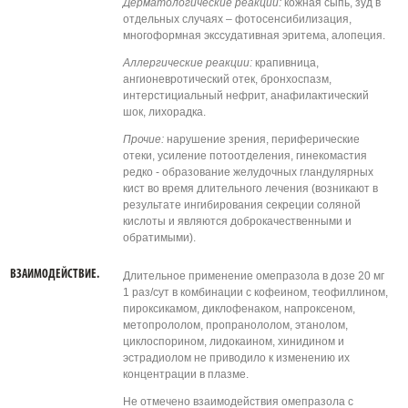
Дерматологические реакции:
кожная сыпь, зуд в
отдельных случаях – фотосенсибилизация,
многоформная экссудативная эритема, алопеция.
Аллергические реакции:
крапивница,
ангионевротический отек, бронхоспазм,
интерстициальный нефрит, анафилактический
шок, лихорадка.
Прочие:
нарушение зрения, периферические
отеки, усиление потоотделения, гинекомастия
редко - образование желудочных гландулярных
кист во время длительного лечения (возникают в
результате ингибирования секреции соляной
кислоты и являются доброкачественными и
обратимыми).
ВЗАИМОДЕЙСТВИЕ.
Длительное применение омепразола в дозе 20 мг
1 раз/сут в комбинации с кофеином, теофиллином,
пироксикамом, диклофенаком, напроксеном,
метопрололом, пропранололом, этанолом,
циклоспорином, лидокаином, хинидином и
эстрадиолом не приводило к изменению их
концентрации в плазме.
Не отмечено взаимодействия омепразола с