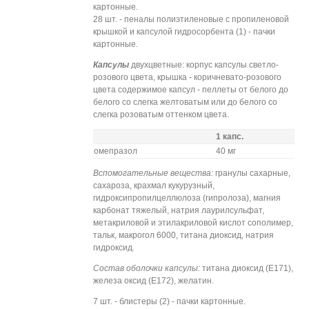
картонные.
28 шт. - пеналы полиэтиленовые с пропиленовой
крышкой и капсулой гидросорбента (1) - пачки
картонные.
Капсулы
двухцветные: корпус капсулы светло-
розового цвета, крышка - коричневато-розового
цвета содержимое капсул - пеллеты от белого до
белого со слегка желтоватым или до белого со
слегка розоватым оттенком цвета.
1 капс.
омепразол
40 мг
Вспомогательные вещества:
гранулы сахарные,
сахароза, крахмал кукурузный,
гидроксипропилцеллюлоза (гипролоза), магния
карбонат тяжелый, натрия лаурилсульфат,
метакриловой и этилакриловой кислот сополимер,
тальк, макрогол 6000, титана диоксид, натрия
гидроксид.
Состав оболочки капсулы:
титана диоксид (Е171),
железа оксид (Е172), желатин.
7 шт. - блистеры (2) - пачки картонные.