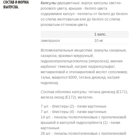
СОСТАВ И ФОРМА
Капсулы
двухцветные: корпус капсулы светло-
ВЫПУСКА.
розового цвета, крышка - белого цвета
содержимое капсул - пеллеты от белого до белого
со слегка желтоватым или до белого со слегка
розоватым оттенком цвета.
1 капс.
омепразол
10 мг
Вспомогательные вещества:
гранулы сахарные,
сахароза, крахмал кукурузный,
гидроксипропилцеллюлоза (гипролоза), магния
карбонат тяжелый, натрия лаурилсульфат,
метакриловой и этилакриловой кислот сополимер,
тальк, макрогол 6000, титана диоксид, натрия
гидроксид.
Состав оболочки капсулы:
титана диоксид (Е171),
железа оксид (Е172), желатин.
7 шт. - блистеры (2) - пачки картонные.
7 шт. - блистеры (4) - пачки картонные.
14 шт. - пеналы полиэтиленовые с пропиленовой
крышкой и капсулой гидросорбента (1) - пачки
картонные.
28 шт. - пеналы полиэтиленовые с пропиленовой