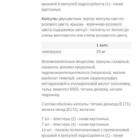
крышкой и капсулой гидросорбента (1) - пачки
картонные.
Капсулы
двухцветные: корпус капсулы светло-
розового цвета, крышка - коричнево-розового
цвета содержимое капсул - пеллеты от белого до
слегка желтоватого или слегка розоватого цвета.
1 капс.
омепразол
20 мг
Вспомогательные вещества:
гранулы сахарные,
сахароза, крахмал кукурузный,
гидроксипропилцеллюлоза (гипролоза), магния
карбонат тяжелый, натрия лаурилсульфат,
метакриловой и этилакриловой кислот сополимер,
тальк, макрогол 6000, титана диоксид, натрия
гидроксид.
Состав оболочки капсулы:
титана диоксид (Е171),
железа оксид (Е172), желатин.
7 шт. - блистеры (2) - пачки картонные.
7 шт. - блистеры (4) - пачки картонные.
14 шт. - пеналы полиэтиленовые с пропиленовой
крышкой и капсулой гидросорбента (1) - пачки