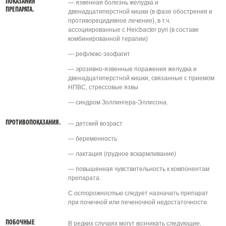
ПОКАЗАНИЯ
— язвенная болезнь желудка и
ПРЕПАРАТА.
двенадцатиперстной кишки (в фазе обострения и
противорецидивное лечение), в т.ч.
ассоциированные с Heicbacter pyri (в составе
комбинированной терапии)
— рефлюкс-эзофагит
— эрозивно-язвенные поражения желудка и
двенадцатиперстной кишки, связанные с приемом
НПВС, стрессовые язвы
— синдром Золлингера-Эллисона.
ПРОТИВОПОКАЗАНИЯ.
— детский возраст
— беременность
— лактация (грудное вскармливание)
— повышенная чувствительность к компонентам
препарата.
С
осторожностью
следует назначать препарат
при почечной или печеночной недостаточности.
ПОБОЧНЫЕ
В редких случаях могут возникать следующие,