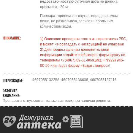
недостаточностью
суточная доза не должна
превышать 20 мг.
Препарат принимают внутрь, перед приемом
пищи, не разжевывая, запивая небольшим
количеством воды.
ВНИМАНИЕ:
1) Описание препарата взята из справочника РЛС,
и может не совпадать с инструкцией на упаковки!
2) Для предоставлении дополнительной
информации задайте свой вопрос фармацевту по
телефонам +7(4967) 69-61-90/91/92, +7(929) 945-
00-50 или через форму «Задать вопрос»!
4607055132258, 4607055136638, 4607055137116
ШТРИХКОДЫ:
ОБРАТИТЕ
ВНИМАНИЕ:
Препараты отпускаются только в аптеке, при наличии рецепта.