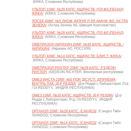
(KRKA, Словения Республика)
УЛЬТОП 10МГ. №28 КАПС. КШ/РАСТВ. (ПЛ.ФЛ./ПЕНАЛ)
/KRKA/
(KRKA, Словения Республика)
ЛОСЕК 40МГ. №5 ЛИОФ. Д/ПРИГ.Р-РА Д/ИНФ. ФЛ. /АСТРА
ЗЕНЕКА/
(Астра Зенека АБ, Швеция Королевство)
УЛЬТОП 40МГ. №28 КАПС. КШ/РАСТВ. (ПЛ.ФЛ./ПЕНАЛ)
/KRKA/
(KRKA, Словения Республика)
ОМЕПРАЗОЛ-АКРИХИН 20МГ. №30 КАПС. КШ/РАСТВ. /
АКРИХИН/
(Акрихин АО, РОССИЯ)
УЛЬТОП 40МГ. №14 КАПС. КШ/РАСТВ. БЛИСТ. /KRKA/
(KRKA, Словения Республика)
ОМЕПРАЗОЛ-РИХТЕР 20МГ. №28 КАПС. /ГЕДЕОН
РИХТЕР/
(GEDEON RICHTER, Венгерская республика)
ОМЕЗ ИНСТА 20МГ. №5 ПОР. Д/СУСП. Д/ПРИЕМА
ВНУТРЬ ПАК. /Д-Р РЕДДИ/
(Д-р Редди с Лабораторис Лтд
/ Dr.REDDY's , ИНДИЯ РЕСПУБЛИКА)
ОМЕЗ 10МГ. №30 КАПС. КШ/РАСТВ. /Д-Р РЕДДИ/
(Д-р
Редди с Лабораторис Лтд / Dr.REDDY's , ИНДИЯ
РЕСПУБЛИКА)
ОРТАНОЛ 20МГ. №28 КАПС. /САНДОЗ/
(Сандоз Гмбх
/SANDOZ/, Словения Республика)
ОРТАНОЛ 20МГ. №14 КАПС. /САНДОЗ/
(Сандоз Гмбх
/SANDOZ/, Словения Республика)