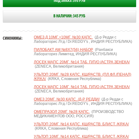
ПОД ЗАКАЗ: 393 РУБ
В НАЛИЧИИ: 345 РУБ
ОМЕЗ Д 10МГ.+10МГ. №30 КАПС.
(Д-р Редди с
СИНОНИМЫ:
Лабораторис Лтд / Dr.REDDY's , ИНДИЯ РЕСПУБЛИКА)
ПИЛОБАКТ АМ №8Х7(56) НАБОР
(Ранбакси
Лабораториз Лимитед, ИНДИЯ РЕСПУБЛИКА)
ЛОСЕК МАПС 20МГ. №14 ТАБ. П/П/О /АСТРА ЗЕНЕКА/
(ZENECA, Великобритания)
УЛЬТОП 20МГ. №28 КАПС. КШ/РАСТВ. (ПЛ.ФЛ./ПЕНАЛ)
/KRKA/
(KRKA, Словения Республика)
ЛОСЕК МАПС 10МГ. №14 ТАБ. П/П/О /АСТРА ЗЕНЕКА/
(ZENECA, Великобритания)
ОМЕЗ 20МГ. №30 КАПС. /Д-Р РЕДДИ/
(Д-р Редди с
Лабораторис Лтд / Dr.REDDY's , ИНДИЯ РЕСПУБЛИКА)
ОМЕПРАЗОЛ 20МГ. №28 КАПС.
(ПРОИЗВОДСТВО
МЕДИКАМЕНТОВ ООО, РОССИЯ)
УЛЬТОП 20МГ. №14 КАПС. КШ/РАСТВ. БЛИСТ. /KRKA/
(KRKA, Словения Республика)
УЛЬТОП 10МГ. №14 КАПС. КШ/РАСТВ. БЛИСТ. /KRKA/