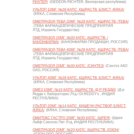
РИХТЕР/
(GEDEON RICHTER, Венгерская республика)
УЛЬТОП 10МГ. №28 КАПС. КШ/РАСТВ. БЛИСТ. /KRKA/
(KRKA, Словения Республика)
ОМЕПРАЗОЛ-ТЕВА 20МГ. №28 КАПС. КШ/РАСТВ. /ТЕВА/
(ТЕВА ФАРМАЦЕВТИЧЕСКИЕ ПРЕДПРИЯТИЯ
ЛТД, Израиль Государство)
ОМЕПРАЗОЛ 20МГ. №30 КАПС. КШ/РАСТВ. /
КАНОНФАРМА/
(КАНОНФАРМА ПРОДАКШН, РОССИЯ)
ОМЕПРАЗОЛ-ТЕВА 40МГ. №28 КАПС. КШ/РАСТВ. /ТЕВА/
(ТЕВА ФАРМАЦЕВТИЧЕСКИЕ ПРЕДПРИЯТИЯ
ЛТД, Израиль Государство)
ОМЕПРАЗОЛ 20МГ. №30 КАПС. /СИНТЕЗ/
(Синтез АКО
ОАО, РОССИЯ)
УЛЬТОП 40МГ. №28 КАПС. КШ/РАСТВ. БЛИСТ. /KRKA/
(KRKA, Словения Республика)
ОМЕЗ 10МГ. №10 КАПС. КШ/РАСТВ. /Д-Р РЕДДИ/
(Д-р
Редди с Лабораторис Лтд / Dr.REDDY's , ИНДИЯ
РЕСПУБЛИКА)
УЛЬТОП 20МГ. №14 КАПС. КИШЕЧН.РАСТВОР. БЛИСТ.
/KRKA/
(KRKA, Словения Республика)
ОМИТОКС ГАСТРО 20МГ. №30 КАПС. /ШРЕЯ/
(Шрея
Лайф Саенсиз Пвт Лтд, ИНДИЯ РЕСПУБЛИКА)
ОМЕПРАЗОЛ 20МГ. №20 КАПС. КШ/РАСТВ. /ОЗОН/