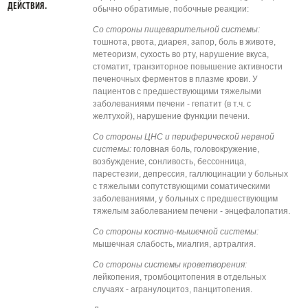
ДЕЙСТВИЯ.
обычно обратимые, побочные реакции:
Со стороны пищеварительной системы:
тошнота, рвота, диарея, запор, боль в животе,
метеоризм, сухость во рту, нарушение вкуса,
стоматит, транзиторное повышение активности
печеночных ферментов в плазме крови. У
пациентов с предшествующими тяжелыми
заболеваниями печени - гепатит (в т.ч. с
желтухой), нарушение функции печени.
Со стороны ЦНС и периферической нервной
системы:
головная боль, головокружение,
возбуждение, сонливость, бессонница,
парестезии, депрессия, галлюцинации у больных
с тяжелыми сопутствующими соматическими
заболеваниями, у больных с предшествующим
тяжелым заболеванием печени - энцефалопатия.
Со стороны костно-мышечной системы:
мышечная слабость, миалгия, артралгия.
Со стороны системы кроветворения:
лейкопения, тромбоцитопения в отдельных
случаях - агранулоцитоз, панцитопения.