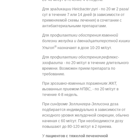
Для
эрадикации Heicbacter pyri
- по 20 мг 2 раза/
сут в течение 7 или 14 дней (в зависимости от
применяемой схемы лечения) в сочетании с
антибактериальными препаратами.
Для
профилактики обострения язвенной
болезни желудка и двенадцатиперстной кишки
®
Ультоп
назначают в дозе 10-20 мг/сут.
Для
профилактики обострения рефлюкс-
эзофагита
- по 20 мг/сут в течение длительного
времени. Возможен прием препарата по
требованию.
При
эрозивно-язвенных поражениях ЖКТ,
вызванных приемом НПВС,
- по 20 мг/сут в
течение 4-8 недель.
При
синдроме Золлингера-Эллисона
доза
подбирается индивидуально в зависимости от
исходного уровня желудочной секреции, обычно
начиная с 60 мг/сут. При необходимости дозу
повышают до 80-120 мг/сут в 2 приема.
У
пациентов с тяжелой печеночной