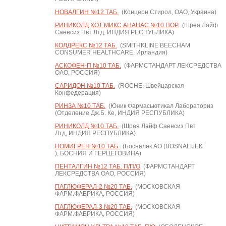
НОВАЛГИН №12 ТАБ.
(Концерн Стирол, ОАО, Украина)
РИНИКОЛД ХОТ МИКС АНАНАС №10 ПОР.
(Шрея Лайф
Саенсиз Пвт Лтд, ИНДИЯ РЕСПУБЛИКА)
КОЛДРЕКС №12 ТАБ.
(SMITHKLINE BEECHAM
CONSUMER HEALTHCARE, Ирландия)
АСКОФЕН-П №10 ТАБ.
(ФАРМСТАНДАРТ ЛЕКСРЕДСТВА
ОАО, РОССИЯ)
САРИДОН №10 ТАБ.
(ROCHE, Швейцарская
Конфедерация)
РИНЗА №10 ТАБ.
(Юник Фармасьютикал Лабораториз
(Отделение Дж.Б. Ке, ИНДИЯ РЕСПУБЛИКА)
РИНИКОЛД №10 ТАБ.
(Шрея Лайф Саенсиз Пвт
Лтд, ИНДИЯ РЕСПУБЛИКА)
НОМИГРЕН №10 ТАБ.
(Босналек АО (BOSNALIJEK
), БОСНИЯ И ГЕРЦЕГОВИНА)
ПЕНТАЛГИН №12 ТАБ. П/П/О
(ФАРМСТАНДАРТ
ЛЕКСРЕДСТВА ОАО, РОССИЯ)
ПАГЛЮФЕРАЛ-2 №20 ТАБ.
(МОСКОВСКАЯ
ФАРМ.ФАБРИКА, РОССИЯ)
ПАГЛЮФЕРАЛ-3 №20 ТАБ.
(МОСКОВСКАЯ
ФАРМ.ФАБРИКА, РОССИЯ)