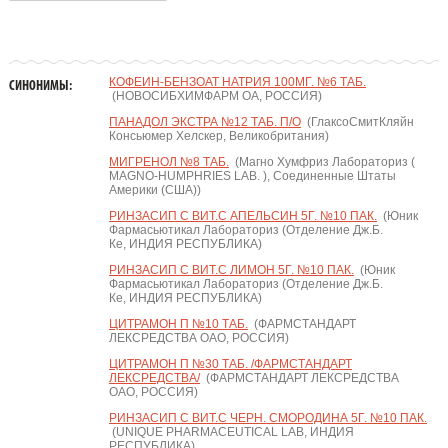
КОФЕИН-БЕНЗОАТ НАТРИЯ 100МГ. №6 ТАБ.
СИНОНИМЫ:
(НОВОСИБХИМФАРМ ОА, РОССИЯ)
ПАНАДОЛ ЭКСТРА №12 ТАБ. П/О
(ГлаксоСмитКляйн
Консьюмер Хелскер, Великобритания)
МИГРЕНОЛ №8 ТАБ.
(Магно Хумфриз Лабораториз (
MAGNO-HUMPHRIES LAB. ), Соединенные Штаты
Америки (США))
РИНЗАСИП С ВИТ.С АПЕЛЬСИН 5Г. №10 ПАК.
(Юник
Фармасьютикал Лабораториз (Отделение Дж.Б.
Ке, ИНДИЯ РЕСПУБЛИКА)
РИНЗАСИП С ВИТ.С ЛИМОН 5Г. №10 ПАК.
(Юник
Фармасьютикал Лабораториз (Отделение Дж.Б.
Ке, ИНДИЯ РЕСПУБЛИКА)
ЦИТРАМОН П №10 ТАБ.
(ФАРМСТАНДАРТ
ЛЕКСРЕДСТВА ОАО, РОССИЯ)
ЦИТРАМОН П №30 ТАБ. /ФАРМСТАНДАРТ
ЛЕКСРЕДСТВА/
(ФАРМСТАНДАРТ ЛЕКСРЕДСТВА
ОАО, РОССИЯ)
РИНЗАСИП С ВИТ.С ЧЕРН. СМОРОДИНА 5Г. №10 ПАК.
(UNIQUE PHARMACEUTICAL LAB, ИНДИЯ
РЕСПУБЛИКА)