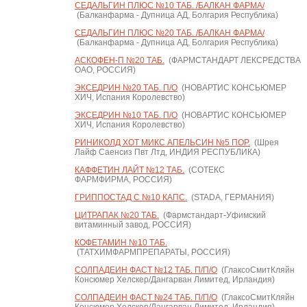
СЕДАЛЬГИН ПЛЮС №10 ТАБ. /БАЛКАН ФАРМА/
(Балканфарма - Дупница АД, Болгария Республика)
СЕДАЛЬГИН ПЛЮС №20 ТАБ. /БАЛКАН ФАРМА/
(Балканфарма - Дупница АД, Болгария Республика)
АСКОФЕН-П №20 ТАБ.
(ФАРМСТАНДАРТ ЛЕКСРЕДСТВА
ОАО, РОССИЯ)
ЭКСЕДРИН №20 ТАБ. П/О
(НОВАРТИС КОНСЬЮМЕР
ХИЧ, Испания Королевство)
ЭКСЕДРИН №10 ТАБ. П/О
(НОВАРТИС КОНСЬЮМЕР
ХИЧ, Испания Королевство)
РИНИКОЛД ХОТ МИКС АПЕЛЬСИН №5 ПОР.
(Шрея
Лайф Саенсиз Пвт Лтд, ИНДИЯ РЕСПУБЛИКА)
КАФФЕТИН ЛАЙТ №12 ТАБ.
(СОТЕКС
ФАРМФИРМА, РОССИЯ)
ГРИППОСТАД С №10 КАПС.
(STADA, ГЕРМАНИЯ)
ЦИТРАПАК №20 ТАБ.
(Фармстандарт-Уфимский
витаминный завод, РОССИЯ)
КОФЕТАМИН №10 ТАБ.
(ТАТХИМФАРМПРЕПАРАТЫ, РОССИЯ)
СОЛПАДЕИН ФАСТ №12 ТАБ. П/П/О
(ГлаксоСмитКляйн
Консюмер Хелскер/Дангарван Лимитед, Ирландия)
СОЛПАДЕИН ФАСТ №24 ТАБ. П/П/О
(ГлаксоСмитКляйн