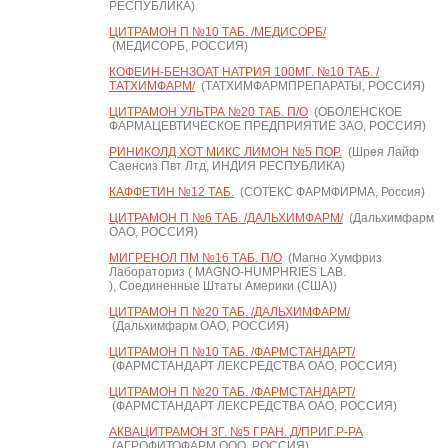
РЕСПУБЛИКА)
ЦИТРАМОН П №10 ТАБ. /МЕДИСОРБ/
(МЕДИСОРБ, РОССИЯ)
КОФЕИН-БЕНЗОАТ НАТРИЯ 100МГ. №10 ТАБ. /
ТАТХИМФАРМ/
(ТАТХИМФАРМПРЕПАРАТЫ, РОССИЯ)
ЦИТРАМОН УЛЬТРА №20 ТАБ. П/О
(ОБОЛЕНСКОЕ
ФАРМАЦЕВТИЧЕСКОЕ ПРЕДПРИЯТИЕ ЗАО, РОССИЯ)
РИНИКОЛД ХОТ МИКС ЛИМОН №5 ПОР.
(Шрея Лайф
Саенсиз Пвт Лтд, ИНДИЯ РЕСПУБЛИКА)
КАФФЕТИН №12 ТАБ.
(СОТЕКС ФАРМФИРМА, Россия)
ЦИТРАМОН П №6 ТАБ. /ДАЛЬХИМФАРМ/
(Дальхимфарм
ОАО, РОССИЯ)
МИГРЕНОЛ ПМ №16 ТАБ. П/О
(Магно Хумфриз
Лабораториз ( MAGNO-HUMPHRIES LAB.
), Соединенные Штаты Америки (США))
ЦИТРАМОН П №20 ТАБ. /ДАЛЬХИМФАРМ/
(Дальхимфарм ОАО, РОССИЯ)
ЦИТРАМОН П №10 ТАБ. /ФАРМСТАНДАРТ/
(ФАРМСТАНДАРТ ЛЕКСРЕДСТВА ОАО, РОССИЯ)
ЦИТРАМОН П №20 ТАБ. /ФАРМСТАНДАРТ/
(ФАРМСТАНДАРТ ЛЕКСРЕДСТВА ОАО, РОССИЯ)
АКВАЦИТРАМОН 3Г. №5 ГРАН. Д/ПРИГ.Р-РА
(АГРОФИТОФАРМ ООО, РОССИЯ)