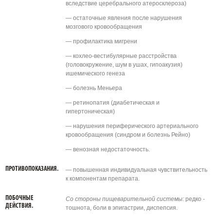
вследствие церебрального атеросклероза)
— остаточные явления после нарушения
мозгового кровообращения
— профилактика мигрени
— кохлео-вестибулярные расстройства
(головокружение, шум в ушах, гипоакузия)
ишемического генеза
— болезнь Меньера
— ретинопатия (диабетическая и
гипертоническая)
— нарушения периферического артериального
кровообращения (синдром и болезнь Рейно)
— венозная недостаточность.
ПРОТИВОПОКАЗАНИЯ.
— повышенная индивидуальная чувствительность
к компонентам препарата.
ПОБОЧНЫЕ
Со стороны пищеварительной системы:
редко -
ДЕЙСТВИЯ.
тошнота, боли в эпигастрии, диспепсия.