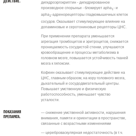
ДЕЙСТВИЕ.
дигидроэргокриптин - дигидрированное
производное спорыньи - блокирует apha
- и
1
apha
-адренорецепторы гладкомышечных клеток
2
сосудов. Оказывает стимулирующее влияние на
допаминовые и серотониновые рецепторы ЦНС.
При применении препарата уменьшается
агрегация тромбоцитов и эритроцитов, снижается
проницаемость сосудистой стенки, улучшаются
кровообращение и процессы метаболизма в
головном мозге, повышается устойчивость тканей
мозга к гипоксии.
Кофеин оказывает стимулирующее действие на
ЦНС, главным образом, на кору головного мозга,
дыхательный и сосудодвигательный центры.
Повышает умственную и физическую
работоспособность, уменьшает чувство
усталости.
ПОКАЗАНИЯ
— снижение умственной активности, нарушения
ПРЕПАРАТА.
внимания, памяти и ориентации в пространстве,
связанные с возрастными изменениями
— цереброваскулярная недостаточность (в т.ч.