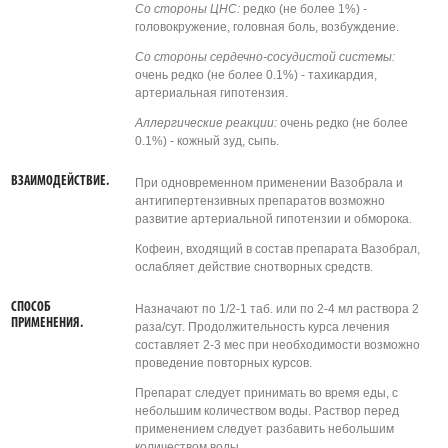
Со стороны ЦНС:
редко (не более 1%) -
головокружение, головная боль, возбуждение.
Со стороны сердечно-сосудистой системы:
очень редко (не более 0.1%) - тахикардия,
артериальная гипотензия.
Аллергические реакции:
очень редко (не более
0.1%) - кожный зуд, сыпь.
ВЗАИМОДЕЙСТВИЕ.
При одновременном применении Вазобрала и
антигипертензивных препаратов возможно
развитие артериальной гипотензии и обморока.
Кофеин, входящий в состав препарата Вазобрал,
ослабляет действие снотворных средств.
СПОСОБ
Назначают по 1/2-1 таб. или по 2-4 мл раствора 2
ПРИМЕНЕНИЯ.
раза/сут. Продолжительность курса лечения
составляет 2-3 мес при необходимости возможно
проведение повторных курсов.
Препарат следует принимать во время еды, с
небольшим количеством воды. Раствор перед
применением следует разбавить небольшим
количеством воды.