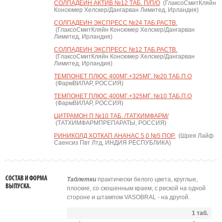
СОЛПАДЕИН АКТИВ №12 ТАБ. П/П/О
(ГлаксоСмитКляйн
Консюмер Хелскер/Дангарван Лимитед, Ирландия)
СОЛПАДЕИН ЭКСПРЕСС №24 ТАБ.РАСТВ.
(ГлаксоСмитКляйн Консюмер Хелскер/Дангарван
Лимитед, Ирландия)
СОЛПАДЕИН ЭКСПРЕСС №12 ТАБ.РАСТВ.
(ГлаксоСмитКляйн Консюмер Хелскер/Дангарван
Лимитед, Ирландия)
ТЕМПОНЕТ ПЛЮС 400МГ.+325МГ. №20 ТАБ.П.О
(ФармВИЛАР, РОССИЯ)
ТЕМПОНЕТ ПЛЮС 400МГ.+325МГ. №10 ТАБ.П.О
(ФармВИЛАР, РОССИЯ)
ЦИТРАМОН П №10 ТАБ. /ТАТХИМФАРМ/
(ТАТХИМФАРМПРЕПАРАТЫ, РОССИЯ)
РИНИКОЛД ХОТКАП АНАНАС 5,0 №5 ПОР.
(Шрея Лайф
Саенсиз Пвт Лтд, ИНДИЯ РЕСПУБЛИКА)
СОСТАВ И ФОРМА
Таблетки
практически белого цвета, круглые,
ВЫПУСКА.
плоские, со скошенным краем, с риской на одной
стороне и штампом VASOBRAL - на другой.
1 таб.