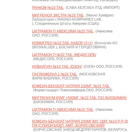
Консюмер Хелскер/Дангарван Лимитед, Ирландия)
РАНКОФ №10 ТАБ.
(САВА ХЕЛСКЕА ЛТД, ИМПОРТ)
МИГРЕНОЛ ЭКСТРА №16 ТАБ.
(Магно Хумфриз
Лабораториз ( MAGNO-HUMPHRIES LAB.
), Соединенные Штаты Америки (США))
ЦИТРАМОН П АВЕКСИМА №20 ТАБ.
(Авексима
ОАО, РОССИЯ)
НОМИГРЕН №10 ТАБ. НАБОР (2+1)
(Босналек АО
(BOSNALIJEK ), БОСНИЯ И ГЕРЦЕГОВИНА)
ЦИТРАМОН П №20 ТАБ. /МЕДИСОРБ/
(МЕДИСОРБ, РОССИЯ)
НОВАЛГИН №10 ТАБ. /ОЗОН/
(ОЗОН ООО, РОССИЯ)
ПАГЛЮФЕРАЛ-1 №20 ТАБ.
(МОСКОВСКАЯ
ФАРМ.ФАБРИКА, РОССИЯ)
КОФЕИН-БЕНЗОАТ НАТРИЯ 100МГ. №10 ТАБ.
(Фармстандарт-Томскхимфарм,ОАО, РОССИЯ)
МИГРЕНИУМ 65МГ.+500МГ. №10 ТАБ. П/О /БИОХИМИК/
(БИОХИМИК, РОССИЯ)
ЦИТРАМОН П АВЕКСИМА №10 ТАБ.
(Авексима
ОАО, РОССИЯ)
КОФЕИН-БЕНЗОАТ НАТРИЯ 200МГ/МЛ. 1МЛ. №10 Р-Р Д/
П/К,СУБКОНЪЮКТ. АМП. /БОРИСОВСКИЙ/
(БОРИСОВСКИЙ ЗАВОД МЕДПРЕПАРАТОВ, БЕЛАРУСЬ