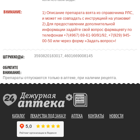
ВНИМАНИЕ:
1) Описание препарата взята из справочника РЛС,
и может не совпадать с инструкцией на упаковки!
2) Для предоставлении дополнительной
информации задайте свой вопрос фармацевту по
телефонам +7(4967) 69-61-90/91/92, +7(929) 945-
00-50 или через форму «Задать вопрос»!
3593820183017, 4601669008145
ШТРИХКОДЫ:
ОБРАТИТЕ
ВНИМАНИЕ:
Препараты отпускаются только в аптеке, при наличии рецепта.
КАТАЛОГ
ЛЕКАРСТВА ПОД ЗАКАЗ!
АПТЕКА
КОНТАКТЫ
НОВОСТИ