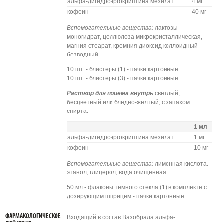
альфа-дигидроэргокриптина мезилат
4 мг
кофеин
40 мг
Вспомогательные вещества:
лактозы
моногидрат, целлюлоза микрокристаллическая,
магния стеарат, кремния диоксид коллоидный
безводный.
10 шт. - блистеры (1) - пачки картонные.
10 шт. - блистеры (3) - пачки картонные.
Раствор для приема внутрь
светлый,
бесцветный или бледно-желтый, с запахом
спирта.
1 мл
альфа-дигидроэргокриптина мезилат
1 мг
кофеин
10 мг
Вспомогательные вещества:
лимонная кислота,
этанол, глицерол, вода очищенная.
50 мл - флаконы темного стекла (1) в комплекте с
дозирующим шприцем - пачки картонные.
ФАРМАКОЛОГИЧЕСКОЕ
Входящий в состав Вазобрала альфа-