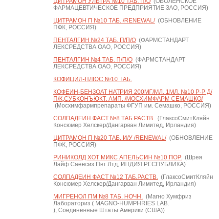
ЦИТРАМОН УЛЬТРА №10 ТАБ. П/О
(ОБОЛЕНСКОЕ
ФАРМАЦЕВТИЧЕСКОЕ ПРЕДПРИЯТИЕ ЗАО, РОССИЯ)
ЦИТРАМОН П №10 ТАБ. /RENEWAL/
(ОБНОВЛЕНИЕ
ПФК, РОССИЯ)
ПЕНТАЛГИН №24 ТАБ. П/П/О
(ФАРМСТАНДАРТ
ЛЕКСРЕДСТВА ОАО, РОССИЯ)
ПЕНТАЛГИН №4 ТАБ. П/П/О
(ФАРМСТАНДАРТ
ЛЕКСРЕДСТВА ОАО, РОССИЯ)
КОФИЦИЛ-ПЛЮС №10 ТАБ.
КОФЕИН-БЕНЗОАТ НАТРИЯ 200МГ/МЛ. 1МЛ. №10 Р-Р Д/
П/К,СУБКОНЪЮКТ. АМП. /МОСХИМФАРМ СЕМАШКО/
(Мосхимфармпрепараты ФГУП им. Семашко, РОССИЯ)
СОЛПАДЕИН ФАСТ №8 ТАБ.РАСТВ.
(ГлаксоСмитКляйн
Консюмер Хелскер/Дангарван Лимитед, Ирландия)
ЦИТРАМОН П №20 ТАБ. И/У /RENEWAL/
(ОБНОВЛЕНИЕ
ПФК, РОССИЯ)
РИНИКОЛД ХОТ МИКС АПЕЛЬСИН №10 ПОР.
(Шрея
Лайф Саенсиз Пвт Лтд, ИНДИЯ РЕСПУБЛИКА)
СОЛПАДЕИН ФАСТ №12 ТАБ.РАСТВ.
(ГлаксоСмитКляйн
Консюмер Хелскер/Дангарван Лимитед, Ирландия)
МИГРЕНОЛ ПМ №8 ТАБ. НОЧН.
(Магно Хумфриз
Лабораториз ( MAGNO-HUMPHRIES LAB.
), Соединенные Штаты Америки (США))