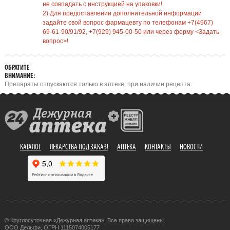
не совпадать с инструкцией на упаковки!
2) Для предоставлении дополнительной информации
задайте свой вопрос фармацевту по телефонам +7(4967)
69-61-90/91/92, +7(929) 945-00-50 или через форму <Задать
вопрос>!
ОБРАТИТЕ
ВНИМАНИЕ:
Препараты отпускаются только в аптеке, при наличии рецепта.
КАТАЛОГ
ЛЕКАРСТВА ПОД ЗАКАЗ!
АПТЕКА
КОНТАКТЫ
НОВОСТИ
© Круглосуточная «Дежурная аптека». Все права защищены.
ООО Дельфи, ОГРН 1115074005177