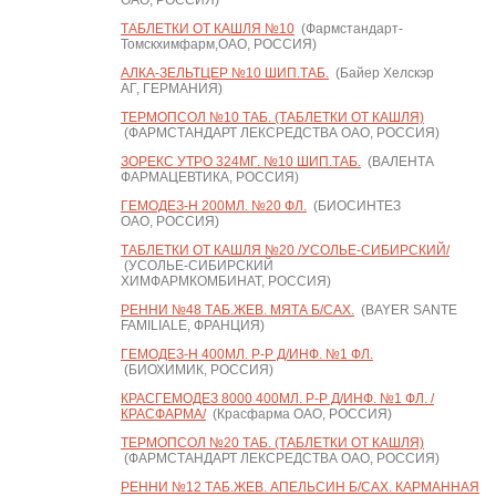
ОАО, РОССИЯ)
ТАБЛЕТКИ ОТ КАШЛЯ №10
(Фармстандарт-
Томскхимфарм,ОАО, РОССИЯ)
АЛКА-ЗЕЛЬТЦЕР №10 ШИП.ТАБ.
(Байер Хелскэр
АГ, ГЕРМАНИЯ)
ТЕРМОПСОЛ №10 ТАБ. (ТАБЛЕТКИ ОТ КАШЛЯ)
(ФАРМСТАНДАРТ ЛЕКСРЕДСТВА ОАО, РОССИЯ)
ЗОРЕКС УТРО 324МГ. №10 ШИП.ТАБ.
(ВАЛЕНТА
ФАРМАЦЕВТИКА, РОССИЯ)
ГЕМОДЕЗ-Н 200МЛ. №20 ФЛ.
(БИОСИНТЕЗ
ОАО, РОССИЯ)
ТАБЛЕТКИ ОТ КАШЛЯ №20 /УСОЛЬЕ-СИБИРСКИЙ/
(УСОЛЬЕ-СИБИРСКИЙ
ХИМФАРМКОМБИНАТ, РОССИЯ)
РЕННИ №48 ТАБ.ЖЕВ. МЯТА Б/САХ.
(BAYER SANTE
FAMILIALE, ФРАНЦИЯ)
ГЕМОДЕЗ-Н 400МЛ. Р-Р Д/ИНФ. №1 ФЛ.
(БИОХИМИК, РОССИЯ)
КРАСГЕМОДЕЗ 8000 400МЛ. Р-Р Д/ИНФ. №1 ФЛ. /
КРАСФАРМА/
(Красфарма ОАО, РОССИЯ)
ТЕРМОПСОЛ №20 ТАБ. (ТАБЛЕТКИ ОТ КАШЛЯ)
(ФАРМСТАНДАРТ ЛЕКСРЕДСТВА ОАО, РОССИЯ)
РЕННИ №12 ТАБ.ЖЕВ. АПЕЛЬСИН Б/САХ. КАРМАННАЯ