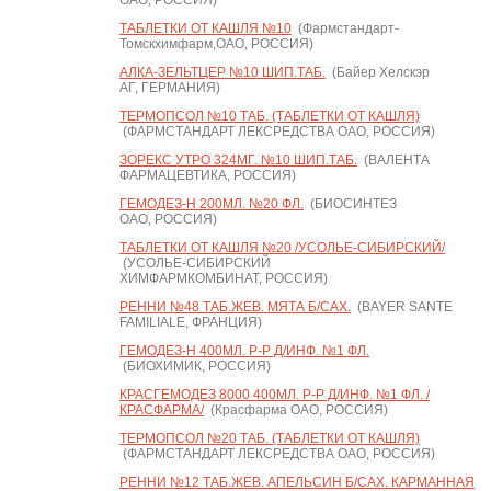
ОАО, РОССИЯ)
ТАБЛЕТКИ ОТ КАШЛЯ №10
(Фармстандарт-
Томскхимфарм,ОАО, РОССИЯ)
АЛКА-ЗЕЛЬТЦЕР №10 ШИП.ТАБ.
(Байер Хелскэр
АГ, ГЕРМАНИЯ)
ТЕРМОПСОЛ №10 ТАБ. (ТАБЛЕТКИ ОТ КАШЛЯ)
(ФАРМСТАНДАРТ ЛЕКСРЕДСТВА ОАО, РОССИЯ)
ЗОРЕКС УТРО 324МГ. №10 ШИП.ТАБ.
(ВАЛЕНТА
ФАРМАЦЕВТИКА, РОССИЯ)
ГЕМОДЕЗ-Н 200МЛ. №20 ФЛ.
(БИОСИНТЕЗ
ОАО, РОССИЯ)
ТАБЛЕТКИ ОТ КАШЛЯ №20 /УСОЛЬЕ-СИБИРСКИЙ/
(УСОЛЬЕ-СИБИРСКИЙ
ХИМФАРМКОМБИНАТ, РОССИЯ)
РЕННИ №48 ТАБ.ЖЕВ. МЯТА Б/САХ.
(BAYER SANTE
FAMILIALE, ФРАНЦИЯ)
ГЕМОДЕЗ-Н 400МЛ. Р-Р Д/ИНФ. №1 ФЛ.
(БИОХИМИК, РОССИЯ)
КРАСГЕМОДЕЗ 8000 400МЛ. Р-Р Д/ИНФ. №1 ФЛ. /
КРАСФАРМА/
(Красфарма ОАО, РОССИЯ)
ТЕРМОПСОЛ №20 ТАБ. (ТАБЛЕТКИ ОТ КАШЛЯ)
(ФАРМСТАНДАРТ ЛЕКСРЕДСТВА ОАО, РОССИЯ)
РЕННИ №12 ТАБ.ЖЕВ. АПЕЛЬСИН Б/САХ. КАРМАННАЯ