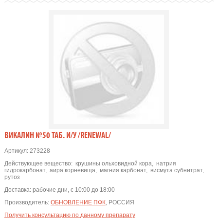
ВИКАЛИН №50 ТАБ. И/У /RENEWAL/
Артикул:
273228
Действующее вещество:
крушины ольховидной кора
,
натрия
гидрокарбонат
,
аира корневища
,
магния карбонат
,
висмута субнитрат
,
рутоз
Доставка:
рабочие дни, с 10:00 до 18:00
Производитель:
ОБНОВЛЕНИЕ ПФК
, РОССИЯ
Получить консультацию по данному препарату