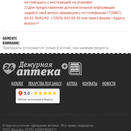
не совпадать с инструкцией на упаковки!
2) Для предоставлении дополнительной информации
задайте свой вопрос фармацевту по телефонам +7(4967)
69-61-90/91/92, +7(929) 945-00-50 или через форму <Задать
вопрос>!
ОБРАТИТЕ
ВНИМАНИЕ:
Препараты отпускаются только в аптеке, при наличии рецепта.
КАТАЛОГ
ЛЕКАРСТВА ПОД ЗАКАЗ!
АПТЕКА
КОНТАКТЫ
НОВОСТИ
© Круглосуточная «Дежурная аптека». Все права защищены.
ООО Дельфи, ОГРН 1115074005177